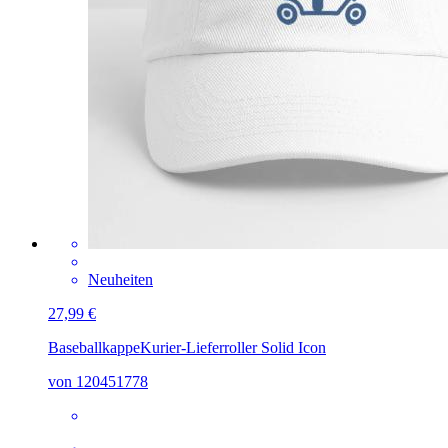
Neuheiten
27,99 €
Baseballkappe
Kurier-Lieferroller Solid Icon
von 120451778