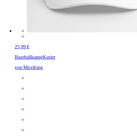
25,99 €
Baseballkappe
Kurier
von MiceKing