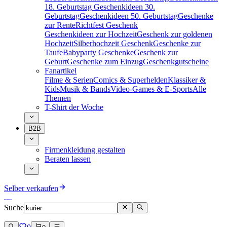
18. Geburtstag
Geschenkideen 30.
Geburtstag
Geschenkideen 50. Geburtstag
Geschenke
zur Rente
Richtfest Geschenk
Geschenkideen zur Hochzeit
Geschenk zur goldenen
Hochzeit
Silberhochzeit Geschenk
Geschenke zur
Taufe
Babyparty Geschenke
Geschenk zur
Geburt
Geschenke zum Einzug
Geschenkgutscheine
Fanartikel
Filme & Serien
Comics & Superhelden
Klassiker &
Kids
Musik & Bands
Video-Games & E-Sports
Alle
Themen
T-Shirt der Woche
B2B
Firmenkleidung gestalten
Beraten lassen
Selber verkaufen
Suche