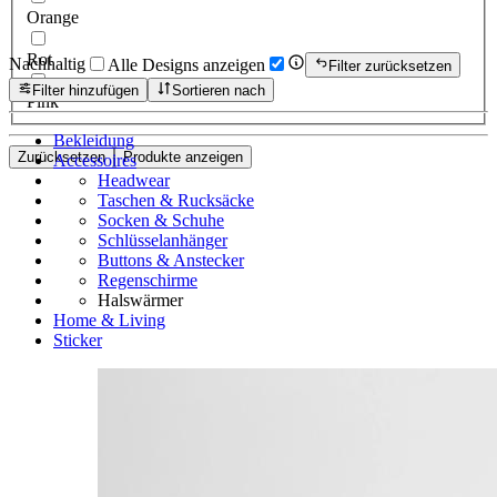
Orange
Rot
Nachhaltig
Alle Designs anzeigen
Filter zurücksetzen
Filter hinzufügen
Sortieren nach
Pink
Bekleidung
Zurücksetzen
Produkte anzeigen
Accessoires
Headwear
Taschen & Rucksäcke
Socken & Schuhe
Schlüsselanhänger
Buttons & Anstecker
Regenschirme
Halswärmer
Home & Living
Sticker