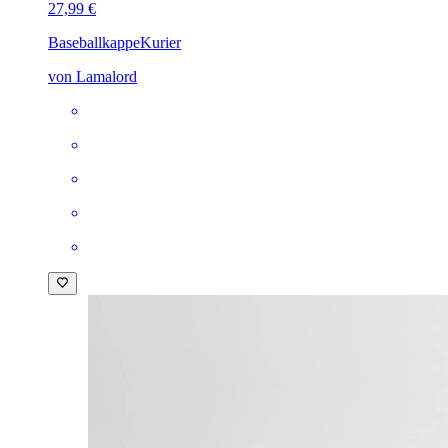
27,99 €
Baseballkappe
Kurier
von Lamalord