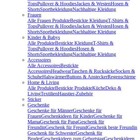
Tops
Pullover & Hoodies
Jacken & Westen
Hosen &
Shorts
Sportbekleidung
Nachhaltige Kleidung
Frauen
Alle Frauen Produkte
Bestickte Kleidung
T-Shirts &
Tops
Pullover & Hoodies
Jacken & Westen
Hosen &
Shorts
Sportbekleidung
Nachhaltige Kleidung
Kinder & Babys
Alle Produkte
Bestickte Kleidung
T-Shirts &
Tops
Pullover & Hoodies
Hosen &
Shorts
Sportbekleidung
Nachhaltige Kleidung
Accessoires
Alle Accessoires
Bestickte
Accessoires
Headwear
Taschen & Rucksäcke
Socken &
Schuhe
Halswärmer
Buttons & Anstecker
Regenschirme
Home & Living
Alle Produkte
Bestickte Produkte
Küche
Deko &
Living
Textilien
Haustier-Zubehör
Sticker
Geschenke
Geschenke für Männer
Geschenke für
Frauen
Geschenkideen für Kinder
Geschenke für
Mama
Geschenk für Papa
Geschenk für
Freundin
Geschenk für Freund
Geschenk beste Freundin
Geschenk für Schwester
Geschenk für
Bruder
Geschenkideen zum Geburtstag
Geschenkideen