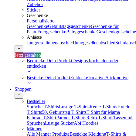
Zubehör
Sticker
Geschenke
Personalisierte
Geschenke
Geburtstagsgeschenke
Geschenke für
Paare
Fotogeschenke
Babygeschenke
Geschenkgutscheine
Anlässe
Junggesellinnenabschied
Junggesellenabschied
Schulabsc
Jetzt gestalten
Bedrucke Dein Produkt
Designs hochladen oder
entdecken
Besticke Dein Produkt
Entdecke kreative Stickmotive
Shoppen
Bestseller
Sprüche T-Shirts
Lustige T-Shirts
Rente T-Shirts
Hunde
T-Shirts
50. Geburtstag T-Shirts
T-Shirt für Mama
Fahrrad T-Shirt
Partner T-Shirts
Retro T-Shirts
Tassen mit
Sprüchen
Lustige Sticker
Abi Hoodies
Männer
Alle Männer Produkte
Bestickte Kleidung
T-Shirts &