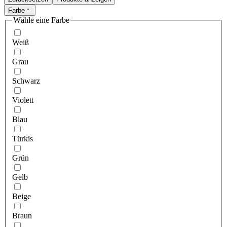
Farbe
Wähle eine Farbe
Weiß
Grau
Schwarz
Violett
Blau
Türkis
Grün
Gelb
Beige
Braun