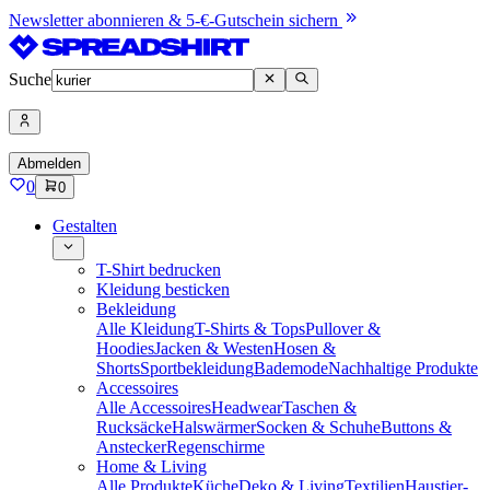
Newsletter abonnieren & 5-€-Gutschein sichern
Suche
Abmelden
0
0
Gestalten
T-Shirt bedrucken
Kleidung besticken
Bekleidung
Alle Kleidung
T-Shirts & Tops
Pullover &
Hoodies
Jacken & Westen
Hosen &
Shorts
Sportbekleidung
Bademode
Nachhaltige Produkte
Accessoires
Alle Accessoires
Headwear
Taschen &
Rucksäcke
Halswärmer
Socken & Schuhe
Buttons &
Anstecker
Regenschirme
Home & Living
Alle Produkte
Küche
Deko & Living
Textilien
Haustier-