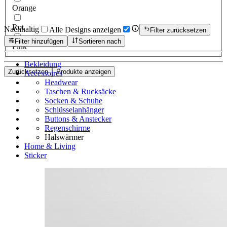
Orange
Rot
Nachhaltig
Alle Designs anzeigen
Filter zurücksetzen
Filter hinzufügen
Sortieren nach
Pink
Bekleidung
Zurücksetzen
Produkte anzeigen
Accessoires
Headwear
Taschen & Rucksäcke
Socken & Schuhe
Schlüsselanhänger
Buttons & Anstecker
Regenschirme
Halswärmer
Home & Living
Sticker