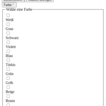
Farbe
Wähle eine Farbe
Weiß
Grau
Schwarz
Violett
Blau
Türkis
Grün
Gelb
Beige
Braun