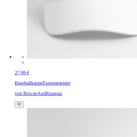
27,99 €
Baseballkappe
Europameister
von RescueAndRamona