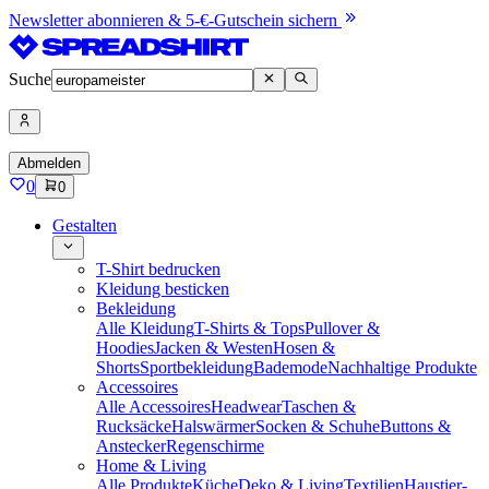
Newsletter abonnieren & 5-€-Gutschein sichern
Suche
Abmelden
0
0
Gestalten
T-Shirt bedrucken
Kleidung besticken
Bekleidung
Alle Kleidung
T-Shirts & Tops
Pullover &
Hoodies
Jacken & Westen
Hosen &
Shorts
Sportbekleidung
Bademode
Nachhaltige Produkte
Accessoires
Alle Accessoires
Headwear
Taschen &
Rucksäcke
Halswärmer
Socken & Schuhe
Buttons &
Anstecker
Regenschirme
Home & Living
Alle Produkte
Küche
Deko & Living
Textilien
Haustier-