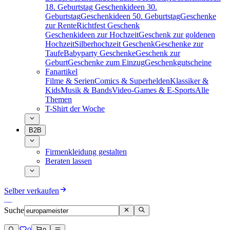
18. Geburtstag
Geschenkideen 30.
Geburtstag
Geschenkideen 50. Geburtstag
Geschenke
zur Rente
Richtfest Geschenk
Geschenkideen zur Hochzeit
Geschenk zur goldenen
Hochzeit
Silberhochzeit Geschenk
Geschenke zur
Taufe
Babyparty Geschenke
Geschenk zur
Geburt
Geschenke zum Einzug
Geschenkgutscheine
Fanartikel
Filme & Serien
Comics & Superhelden
Klassiker &
Kids
Musik & Bands
Video-Games & E-Sports
Alle
Themen
T-Shirt der Woche
B2B
Firmenkleidung gestalten
Beraten lassen
Selber verkaufen
Suche