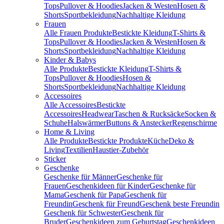
Tops
Pullover & Hoodies
Jacken & Westen
Hosen &
Shorts
Sportbekleidung
Nachhaltige Kleidung
Frauen
Alle Frauen Produkte
Bestickte Kleidung
T-Shirts &
Tops
Pullover & Hoodies
Jacken & Westen
Hosen &
Shorts
Sportbekleidung
Nachhaltige Kleidung
Kinder & Babys
Alle Produkte
Bestickte Kleidung
T-Shirts &
Tops
Pullover & Hoodies
Hosen &
Shorts
Sportbekleidung
Nachhaltige Kleidung
Accessoires
Alle Accessoires
Bestickte
Accessoires
Headwear
Taschen & Rucksäcke
Socken &
Schuhe
Halswärmer
Buttons & Anstecker
Regenschirme
Home & Living
Alle Produkte
Bestickte Produkte
Küche
Deko &
Living
Textilien
Haustier-Zubehör
Sticker
Geschenke
Geschenke für Männer
Geschenke für
Frauen
Geschenkideen für Kinder
Geschenke für
Mama
Geschenk für Papa
Geschenk für
Freundin
Geschenk für Freund
Geschenk beste Freundin
Geschenk für Schwester
Geschenk für
Bruder
Geschenkideen zum Geburtstag
Geschenkideen