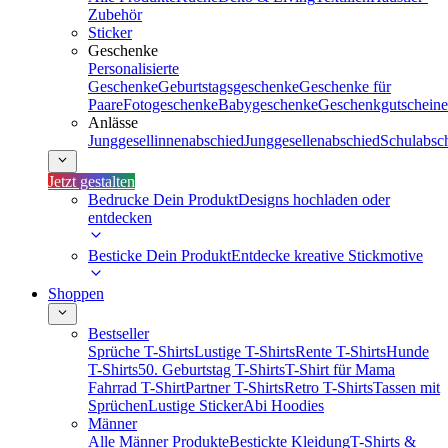
Zubehör
Sticker
Geschenke
Personalisierte
Geschenke
Geburtstagsgeschenke
Geschenke für
Paare
Fotogeschenke
Babygeschenke
Geschenkgutscheine
Anlässe
Junggesellinnenabschied
Junggesellenabschied
Schulabsc
Jetzt gestalten
Bedrucke Dein Produkt
Designs hochladen oder
entdecken
Besticke Dein Produkt
Entdecke kreative Stickmotive
Shoppen
Bestseller
Sprüche T-Shirts
Lustige T-Shirts
Rente T-Shirts
Hunde
T-Shirts
50. Geburtstag T-Shirts
T-Shirt für Mama
Fahrrad T-Shirt
Partner T-Shirts
Retro T-Shirts
Tassen mit
Sprüchen
Lustige Sticker
Abi Hoodies
Männer
Alle Männer Produkte
Bestickte Kleidung
T-Shirts &