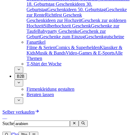
18. Geburtstag
Geschenkideen 30.
Geburtstag
Geschenkideen 50. Geburtstag
Geschenke
zur Rente
Richtfest Geschenk
Geschenkideen zur Hochzeit
Geschenk zur goldenen
Hochzeit
Silberhochzeit Geschenk
Geschenke zur
Taufe
Babyparty Geschenke
Geschenk zur
Geburt
Geschenke zum Einzug
Geschenkgutscheine
Fanartikel
Filme & Serien
Comics & Superhelden
Klassiker &
Kids
Musik & Bands
Video-Games & E-Sports
Alle
Themen
T-Shirt der Woche
B2B
Firmenkleidung gestalten
Beraten lassen
Selber verkaufen
Suche