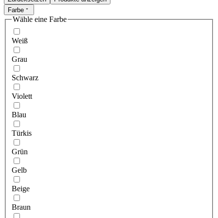
Farbe
Wähle eine Farbe
Weiß
Grau
Schwarz
Violett
Blau
Türkis
Grün
Gelb
Beige
Braun