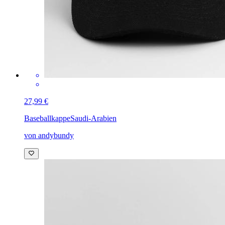
27,99 €
Baseballkappe
Saudi-Arabien
von andybundy