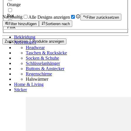
Orange
Rot
Nachhaltig
Alle Designs anzeigen
Filter zurücksetzen
Filter hinzufügen
Sortieren nach
Pink
Bekleidung
Zurücksetzen
Produkte anzeigen
Accessoires
Headwear
Taschen & Rucksäcke
Socken & Schuhe
Schlüsselanhänger
Buttons & Anstecker
Regenschirme
Halswärmer
Home & Living
Sticker