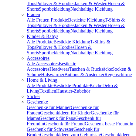
Tops
Pullover & Hoodies
Jacken & Westen
Hosen &
Shorts
Sportbekleidung
Nachhaltige Kleidung
Frauen
Alle Frauen Produkte
Bestickte Kleidung
T-Shirts &
Tops
Pullover & Hoodies
Jacken & Westen
Hosen &
Shorts
Sportbekleidung
Nachhaltige Kleidung
Kinder & Babys
Alle Produkte
Bestickte Kleidung
T-Shirts &
Tops
Pullover & Hoodies
Hosen &
Shorts
Sportbekleidung
Nachhaltige Kleidung
Accessoires
Alle Accessoires
Bestickte
Accessoires
Headwear
Taschen & Rucksäcke
Socken &
Schuhe
Halswärmer
Buttons & Anstecker
Regenschirme
Home & Living
Alle Produkte
Bestickte Produkte
Küche
Deko &
Living
Textilien
Haustier-Zubehör
Sticker
Geschenke
Geschenke für Männer
Geschenke für
Frauen
Geschenkideen für Kinder
Geschenke für
Mama
Geschenk für Papa
Geschenk für
Freundin
Geschenk für Freund
Geschenk beste Freundin
Geschenk für Schwester
Geschenk für
Bruder
Geschenkideen zum Geburtstag
Geschenkideen