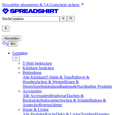
Newsletter abonnieren & 5-€-Gutschein sichern
Suche
Abmelden
0
0
Gestalten
T-Shirt bedrucken
Kleidung besticken
Bekleidung
Alle Kleidung
T-Shirts & Tops
Pullover &
Hoodies
Jacken & Westen
Hosen &
Shorts
Sportbekleidung
Bademode
Nachhaltige Produkte
Accessoires
Alle Accessoires
Headwear
Taschen &
Rucksäcke
Halswärmer
Socken & Schuhe
Buttons &
Anstecker
Regenschirme
Home & Living
Alle Produkte
Küche
Deko & Living
Textilien
Haustier-