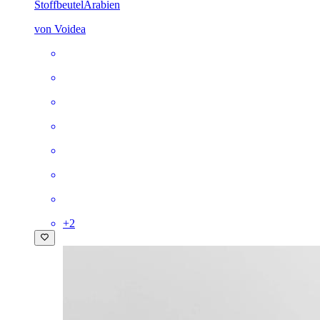
Stoffbeutel
Arabien
von Voidea
+
2