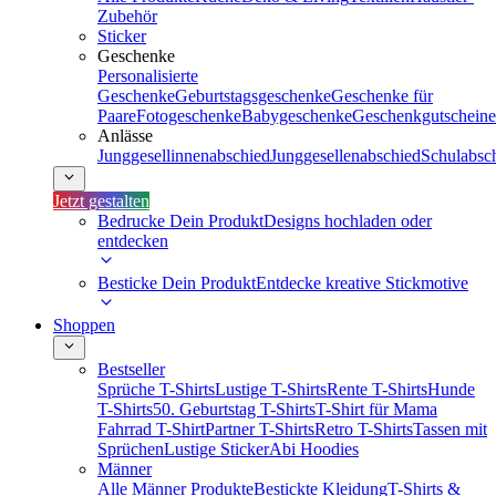
Zubehör
Sticker
Geschenke
Personalisierte
Geschenke
Geburtstagsgeschenke
Geschenke für
Paare
Fotogeschenke
Babygeschenke
Geschenkgutscheine
Anlässe
Junggesellinnenabschied
Junggesellenabschied
Schulabsc
Jetzt gestalten
Bedrucke Dein Produkt
Designs hochladen oder
entdecken
Besticke Dein Produkt
Entdecke kreative Stickmotive
Shoppen
Bestseller
Sprüche T-Shirts
Lustige T-Shirts
Rente T-Shirts
Hunde
T-Shirts
50. Geburtstag T-Shirts
T-Shirt für Mama
Fahrrad T-Shirt
Partner T-Shirts
Retro T-Shirts
Tassen mit
Sprüchen
Lustige Sticker
Abi Hoodies
Männer
Alle Männer Produkte
Bestickte Kleidung
T-Shirts &