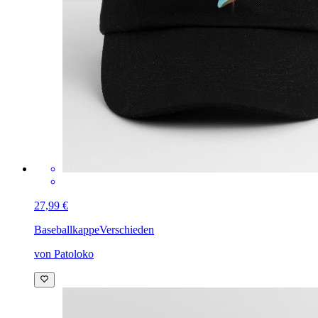
27,99 €
Baseballkappe
Verschieden
von Patoloko