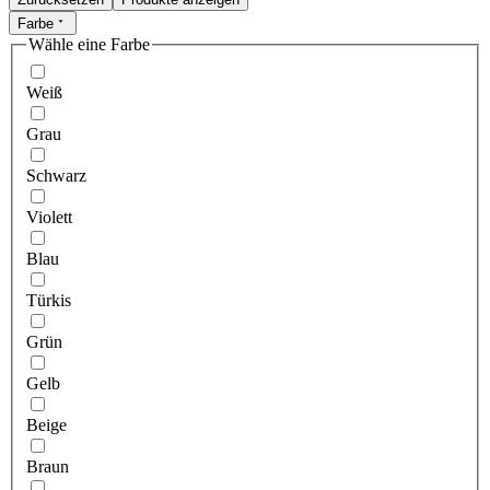
Farbe
Wähle eine Farbe
Weiß
Grau
Schwarz
Violett
Blau
Türkis
Grün
Gelb
Beige
Braun