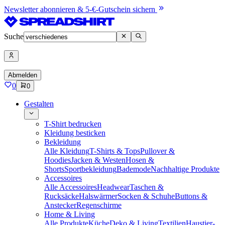
Newsletter abonnieren & 5-€-Gutschein sichern
Suche
Abmelden
0
0
Gestalten
T-Shirt bedrucken
Kleidung besticken
Bekleidung
Alle Kleidung
T-Shirts & Tops
Pullover &
Hoodies
Jacken & Westen
Hosen &
Shorts
Sportbekleidung
Bademode
Nachhaltige Produkte
Accessoires
Alle Accessoires
Headwear
Taschen &
Rucksäcke
Halswärmer
Socken & Schuhe
Buttons &
Anstecker
Regenschirme
Home & Living
Alle Produkte
Küche
Deko & Living
Textilien
Haustier-