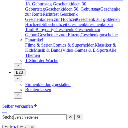
18. Geburtstag
Geschenkideen 30.
Geburtstag
Geschenkideen 50. Geburtstag
Geschenke
zur Rente
Richtfest Geschenk
Geschenkideen zur Hochzeit
Geschenk zur goldenen
Hochzeit
Silberhochzeit Geschenk
Geschenke zur
Taufe
Babyparty Geschenke
Geschenk zur
Geburt
Geschenke zum Einzug
Geschenkgutscheine
Fanartikel
Filme & Serien
Comics & Superhelden
Klassiker &
Kids
Musik & Bands
Video-Games & E-Sports
Alle
Themen
T-Shirt der Woche
B2B
Firmenkleidung gestalten
Beraten lassen
Selber verkaufen
Suche