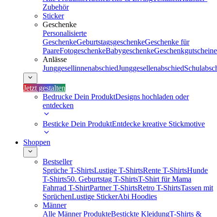
Zubehör
Sticker
Geschenke
Personalisierte
Geschenke
Geburtstagsgeschenke
Geschenke für
Paare
Fotogeschenke
Babygeschenke
Geschenkgutscheine
Anlässe
Junggesellinnenabschied
Junggesellenabschied
Schulabsc
Jetzt gestalten
Bedrucke Dein Produkt
Designs hochladen oder
entdecken
Besticke Dein Produkt
Entdecke kreative Stickmotive
Shoppen
Bestseller
Sprüche T-Shirts
Lustige T-Shirts
Rente T-Shirts
Hunde
T-Shirts
50. Geburtstag T-Shirts
T-Shirt für Mama
Fahrrad T-Shirt
Partner T-Shirts
Retro T-Shirts
Tassen mit
Sprüchen
Lustige Sticker
Abi Hoodies
Männer
Alle Männer Produkte
Bestickte Kleidung
T-Shirts &