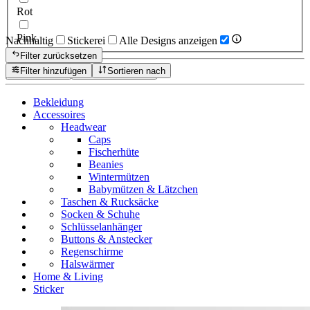
Rot
Pink
Nachhaltig
Stickerei
Alle Designs anzeigen
Filter zurücksetzen
Filter hinzufügen
Sortieren nach
Zurücksetzen
Produkte anzeigen
Bekleidung
Accessoires
Headwear
Caps
Fischerhüte
Beanies
Wintermützen
Babymützen & Lätzchen
Taschen & Rucksäcke
Socken & Schuhe
Schlüsselanhänger
Buttons & Anstecker
Regenschirme
Halswärmer
Home & Living
Sticker