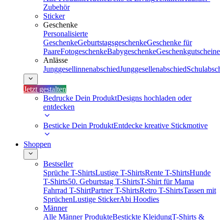
Zubehör
Sticker
Geschenke
Personalisierte
Geschenke
Geburtstagsgeschenke
Geschenke für
Paare
Fotogeschenke
Babygeschenke
Geschenkgutscheine
Anlässe
Junggesellinnenabschied
Junggesellenabschied
Schulabsc
Jetzt gestalten
Bedrucke Dein Produkt
Designs hochladen oder
entdecken
Besticke Dein Produkt
Entdecke kreative Stickmotive
Shoppen
Bestseller
Sprüche T-Shirts
Lustige T-Shirts
Rente T-Shirts
Hunde
T-Shirts
50. Geburtstag T-Shirts
T-Shirt für Mama
Fahrrad T-Shirt
Partner T-Shirts
Retro T-Shirts
Tassen mit
Sprüchen
Lustige Sticker
Abi Hoodies
Männer
Alle Männer Produkte
Bestickte Kleidung
T-Shirts &