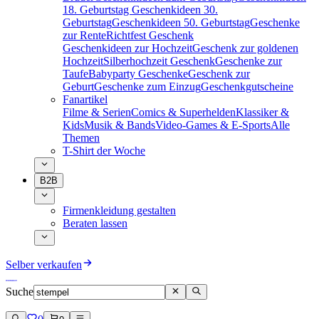
18. Geburtstag
Geschenkideen 30.
Geburtstag
Geschenkideen 50. Geburtstag
Geschenke
zur Rente
Richtfest Geschenk
Geschenkideen zur Hochzeit
Geschenk zur goldenen
Hochzeit
Silberhochzeit Geschenk
Geschenke zur
Taufe
Babyparty Geschenke
Geschenk zur
Geburt
Geschenke zum Einzug
Geschenkgutscheine
Fanartikel
Filme & Serien
Comics & Superhelden
Klassiker &
Kids
Musik & Bands
Video-Games & E-Sports
Alle
Themen
T-Shirt der Woche
B2B
Firmenkleidung gestalten
Beraten lassen
Selber verkaufen
Suche