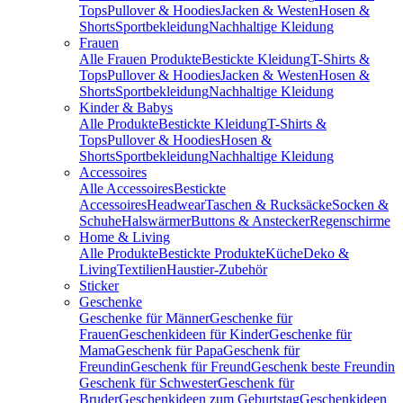
Tops
Pullover & Hoodies
Jacken & Westen
Hosen &
Shorts
Sportbekleidung
Nachhaltige Kleidung
Frauen
Alle Frauen Produkte
Bestickte Kleidung
T-Shirts &
Tops
Pullover & Hoodies
Jacken & Westen
Hosen &
Shorts
Sportbekleidung
Nachhaltige Kleidung
Kinder & Babys
Alle Produkte
Bestickte Kleidung
T-Shirts &
Tops
Pullover & Hoodies
Hosen &
Shorts
Sportbekleidung
Nachhaltige Kleidung
Accessoires
Alle Accessoires
Bestickte
Accessoires
Headwear
Taschen & Rucksäcke
Socken &
Schuhe
Halswärmer
Buttons & Anstecker
Regenschirme
Home & Living
Alle Produkte
Bestickte Produkte
Küche
Deko &
Living
Textilien
Haustier-Zubehör
Sticker
Geschenke
Geschenke für Männer
Geschenke für
Frauen
Geschenkideen für Kinder
Geschenke für
Mama
Geschenk für Papa
Geschenk für
Freundin
Geschenk für Freund
Geschenk beste Freundin
Geschenk für Schwester
Geschenk für
Bruder
Geschenkideen zum Geburtstag
Geschenkideen