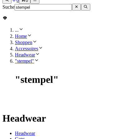
0
0
Suche
...
Home
Shoppen
Accessoires
Headwear
"stempel"
"
stempel
"
Headwear
Headwear
Caps