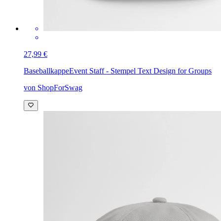
27,99 €
Baseballkappe
Event Staff - Stempel Text Design for Groups
von ShopForSwag