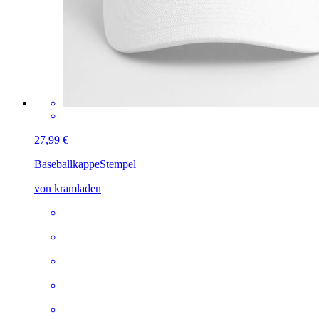
27,99 €
Baseballkappe
Stempel
von kramladen