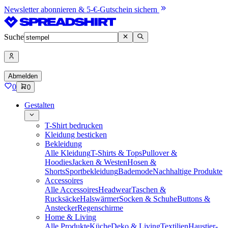
Newsletter abonnieren & 5-€-Gutschein sichern
Suche
Abmelden
0
0
Gestalten
T-Shirt bedrucken
Kleidung besticken
Bekleidung
Alle Kleidung
T-Shirts & Tops
Pullover &
Hoodies
Jacken & Westen
Hosen &
Shorts
Sportbekleidung
Bademode
Nachhaltige Produkte
Accessoires
Alle Accessoires
Headwear
Taschen &
Rucksäcke
Halswärmer
Socken & Schuhe
Buttons &
Anstecker
Regenschirme
Home & Living
Alle Produkte
Küche
Deko & Living
Textilien
Haustier-