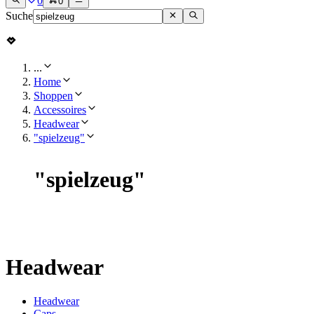
0
0
Suche
...
Home
Shoppen
Accessoires
Headwear
"spielzeug"
"
spielzeug
"
Headwear
Headwear
Caps