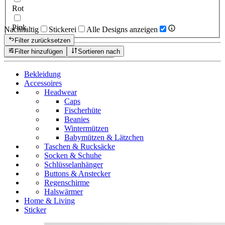
Rot
Pink
Nachhaltig
Stickerei
Alle Designs anzeigen
Filter zurücksetzen
Filter hinzufügen
Sortieren nach
Zurücksetzen
Produkte anzeigen
Bekleidung
Accessoires
Headwear
Caps
Fischerhüte
Beanies
Wintermützen
Babymützen & Lätzchen
Taschen & Rucksäcke
Socken & Schuhe
Schlüsselanhänger
Buttons & Anstecker
Regenschirme
Halswärmer
Home & Living
Sticker