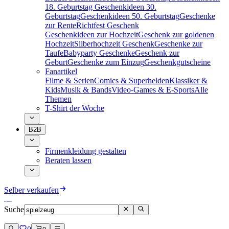
18. Geburtstag
Geschenkideen 30.
Geburtstag
Geschenkideen 50. Geburtstag
Geschenke
zur Rente
Richtfest Geschenk
Geschenkideen zur Hochzeit
Geschenk zur goldenen
Hochzeit
Silberhochzeit Geschenk
Geschenke zur
Taufe
Babyparty Geschenke
Geschenk zur
Geburt
Geschenke zum Einzug
Geschenkgutscheine
Fanartikel
Filme & Serien
Comics & Superhelden
Klassiker &
Kids
Musik & Bands
Video-Games & E-Sports
Alle
Themen
T-Shirt der Woche
B2B
Firmenkleidung gestalten
Beraten lassen
Selber verkaufen
Suche