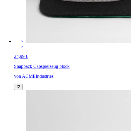
24,99 €
Snapback Cap
spielzeug block
von ACMEIndustries