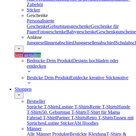
Zubehör
Sticker
Geschenke
Personalisierte
Geschenke
Geburtstagsgeschenke
Geschenke für
Paare
Fotogeschenke
Babygeschenke
Geschenkgutscheine
Anlässe
Junggesellinnenabschied
Junggesellenabschied
Schulabsc
Jetzt gestalten
Bedrucke Dein Produkt
Designs hochladen oder
entdecken
Besticke Dein Produkt
Entdecke kreative Stickmotive
Shoppen
Bestseller
Sprüche T-Shirts
Lustige T-Shirts
Rente T-Shirts
Hunde
T-Shirts
50. Geburtstag T-Shirts
T-Shirt für Mama
Fahrrad T-Shirt
Partner T-Shirts
Retro T-Shirts
Tassen mit
Sprüchen
Lustige Sticker
Abi Hoodies
Männer
Alle Männer Produkte
Bestickte Kleidung
T-Shirts &