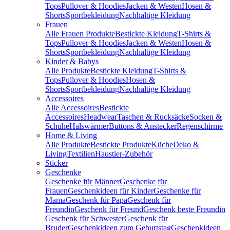
Tops
Pullover & Hoodies
Jacken & Westen
Hosen &
Shorts
Sportbekleidung
Nachhaltige Kleidung
Frauen
Alle Frauen Produkte
Bestickte Kleidung
T-Shirts &
Tops
Pullover & Hoodies
Jacken & Westen
Hosen &
Shorts
Sportbekleidung
Nachhaltige Kleidung
Kinder & Babys
Alle Produkte
Bestickte Kleidung
T-Shirts &
Tops
Pullover & Hoodies
Hosen &
Shorts
Sportbekleidung
Nachhaltige Kleidung
Accessoires
Alle Accessoires
Bestickte
Accessoires
Headwear
Taschen & Rucksäcke
Socken &
Schuhe
Halswärmer
Buttons & Anstecker
Regenschirme
Home & Living
Alle Produkte
Bestickte Produkte
Küche
Deko &
Living
Textilien
Haustier-Zubehör
Sticker
Geschenke
Geschenke für Männer
Geschenke für
Frauen
Geschenkideen für Kinder
Geschenke für
Mama
Geschenk für Papa
Geschenk für
Freundin
Geschenk für Freund
Geschenk beste Freundin
Geschenk für Schwester
Geschenk für
Bruder
Geschenkideen zum Geburtstag
Geschenkideen