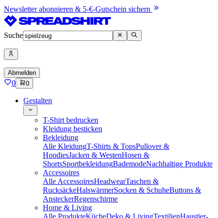
Newsletter abonnieren & 5-€-Gutschein sichern
Suche
Abmelden
0
0
Gestalten
T-Shirt bedrucken
Kleidung besticken
Bekleidung
Alle Kleidung
T-Shirts & Tops
Pullover &
Hoodies
Jacken & Westen
Hosen &
Shorts
Sportbekleidung
Bademode
Nachhaltige Produkte
Accessoires
Alle Accessoires
Headwear
Taschen &
Rucksäcke
Halswärmer
Socken & Schuhe
Buttons &
Anstecker
Regenschirme
Home & Living
Alle Produkte
Küche
Deko & Living
Textilien
Haustier-