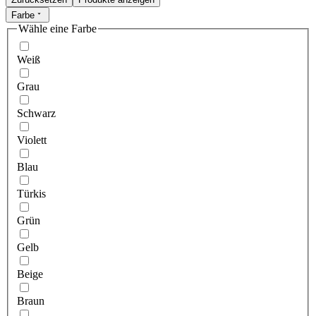
Farbe
Wähle eine Farbe
Weiß
Grau
Schwarz
Violett
Blau
Türkis
Grün
Gelb
Beige
Braun