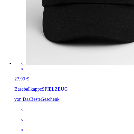
27,99 €
Baseballkappe
SPIELZEUG
von DasBesteGeschenk