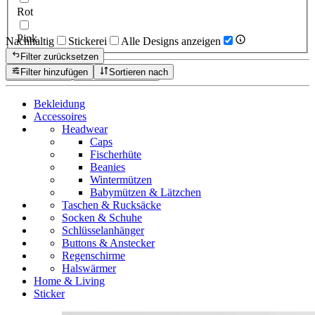
Rot
Pink
Nachhaltig
Stickerei
Alle Designs anzeigen
Filter zurücksetzen
Filter hinzufügen
Sortieren nach
Zurücksetzen
Produkte anzeigen
Bekleidung
Accessoires
Headwear
Caps
Fischerhüte
Beanies
Wintermützen
Babymützen & Lätzchen
Taschen & Rucksäcke
Socken & Schuhe
Schlüsselanhänger
Buttons & Anstecker
Regenschirme
Halswärmer
Home & Living
Sticker