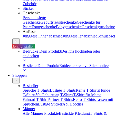
Zubehör
Sticker
Geschenke
Personalisierte
Geschenke
Geburtstagsgeschenke
Geschenke für
Paare
Fotogeschenke
Babygeschenke
Geschenkgutscheine
Anlässe
Junggesellinnenabschied
Junggesellenabschied
Schulabsc
Jetzt gestalten
Bedrucke Dein Produkt
Designs hochladen oder
entdecken
Besticke Dein Produkt
Entdecke kreative Stickmotive
Shoppen
Bestseller
Sprüche T-Shirts
Lustige T-Shirts
Rente T-Shirts
Hunde
T-Shirts
50. Geburtstag T-Shirts
T-Shirt für Mama
Fahrrad T-Shirt
Partner T-Shirts
Retro T-Shirts
Tassen mit
Sprüchen
Lustige Sticker
Abi Hoodies
Männer
Alle Männer Produkte
Bestickte Kleidung
T-Shirts &