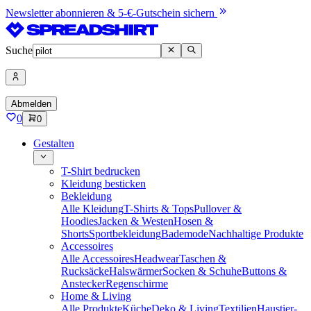
Newsletter abonnieren & 5-€-Gutschein sichern
Suche
Abmelden
0
0
Gestalten
T-Shirt bedrucken
Kleidung besticken
Bekleidung
Alle Kleidung
T-Shirts & Tops
Pullover &
Hoodies
Jacken & Westen
Hosen &
Shorts
Sportbekleidung
Bademode
Nachhaltige Produkte
Accessoires
Alle Accessoires
Headwear
Taschen &
Rucksäcke
Halswärmer
Socken & Schuhe
Buttons &
Anstecker
Regenschirme
Home & Living
Alle Produkte
Küche
Deko & Living
Textilien
Haustier-