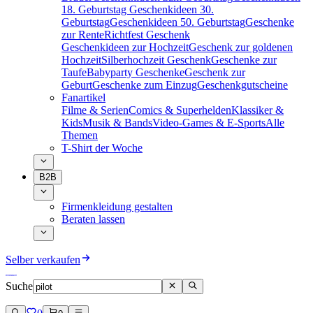
18. Geburtstag
Geschenkideen 30.
Geburtstag
Geschenkideen 50. Geburtstag
Geschenke
zur Rente
Richtfest Geschenk
Geschenkideen zur Hochzeit
Geschenk zur goldenen
Hochzeit
Silberhochzeit Geschenk
Geschenke zur
Taufe
Babyparty Geschenke
Geschenk zur
Geburt
Geschenke zum Einzug
Geschenkgutscheine
Fanartikel
Filme & Serien
Comics & Superhelden
Klassiker &
Kids
Musik & Bands
Video-Games & E-Sports
Alle
Themen
T-Shirt der Woche
B2B
Firmenkleidung gestalten
Beraten lassen
Selber verkaufen
Suche