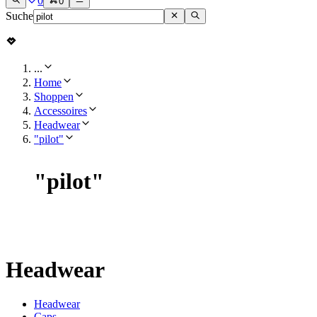
0
0
Suche
...
Home
Shoppen
Accessoires
Headwear
"pilot"
"
pilot
"
Headwear
Headwear
Caps