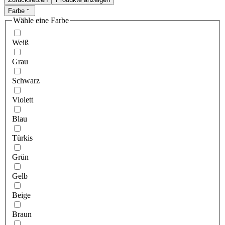
Farbe
Wähle eine Farbe
Weiß
Grau
Schwarz
Violett
Blau
Türkis
Grün
Gelb
Beige
Braun