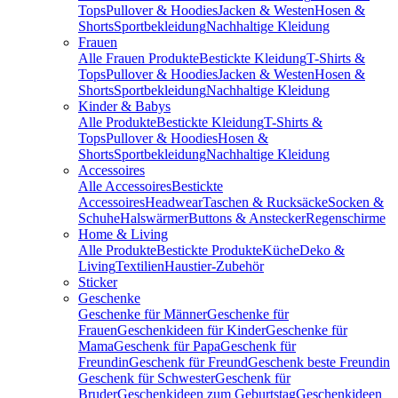
Tops
Pullover & Hoodies
Jacken & Westen
Hosen &
Shorts
Sportbekleidung
Nachhaltige Kleidung
Frauen
Alle Frauen Produkte
Bestickte Kleidung
T-Shirts &
Tops
Pullover & Hoodies
Jacken & Westen
Hosen &
Shorts
Sportbekleidung
Nachhaltige Kleidung
Kinder & Babys
Alle Produkte
Bestickte Kleidung
T-Shirts &
Tops
Pullover & Hoodies
Hosen &
Shorts
Sportbekleidung
Nachhaltige Kleidung
Accessoires
Alle Accessoires
Bestickte
Accessoires
Headwear
Taschen & Rucksäcke
Socken &
Schuhe
Halswärmer
Buttons & Anstecker
Regenschirme
Home & Living
Alle Produkte
Bestickte Produkte
Küche
Deko &
Living
Textilien
Haustier-Zubehör
Sticker
Geschenke
Geschenke für Männer
Geschenke für
Frauen
Geschenkideen für Kinder
Geschenke für
Mama
Geschenk für Papa
Geschenk für
Freundin
Geschenk für Freund
Geschenk beste Freundin
Geschenk für Schwester
Geschenk für
Bruder
Geschenkideen zum Geburtstag
Geschenkideen