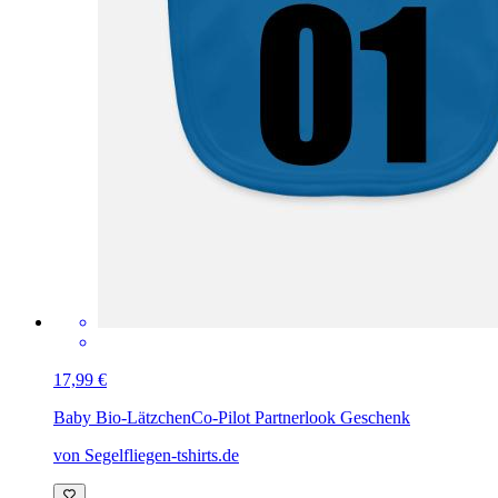
17,99 €
Baby Bio-Lätzchen
Co-Pilot Partnerlook Geschenk
von Segelfliegen-tshirts.de