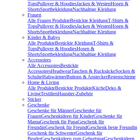
Tops
Pullover & Hoodies
Jacken & Westen
Hosen &
Shorts
Sportbekleidung
Nachhaltige Kleidung
Frauen
Alle Frauen Produkte
Bestickte Kleidung
T-Shirts &
Tops
Pullover & Hoodies
Jacken & Westen
Hosen &
Shorts
Sportbekleidung
Nachhaltige Kleidung
Kinder & Babys
Alle Produkte
Bestickte Kleidung
T-Shirts &
Tops
Pullover & Hoodies
Hosen &
Shorts
Sportbekleidung
Nachhaltige Kleidung
Accessoires
Alle Accessoires
Bestickte
Accessoires
Headwear
Taschen & Rucksäcke
Socken &
Schuhe
Halswärmer
Buttons & Anstecker
Regenschirme
Home & Living
Alle Produkte
Bestickte Produkte
Küche
Deko &
Living
Textilien
Haustier-Zubehör
Sticker
Geschenke
Geschenke für Männer
Geschenke für
Frauen
Geschenkideen für Kinder
Geschenke für
Mama
Geschenk für Papa
Geschenk für
Freundin
Geschenk für Freund
Geschenk beste Freundin
Geschenk für Schwester
Geschenk für
Bruder
Geschenkideen zum Geburtstag
Geschenkideen