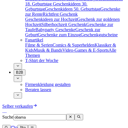
18. Geburtstag
Geschenkideen 30.
Geburtstag
Geschenkideen 50. Geburtstag
Geschenke
zur Rente
Richtfest Geschenk
Geschenkideen zur Hochzeit
Geschenk zur goldenen
Hochzeit
Silberhochzeit Geschenk
Geschenke zur
Taufe
Babyparty Geschenke
Geschenk zur
Geburt
Geschenke zum Einzug
Geschenkgutscheine
Fanartikel
Filme & Serien
Comics & Superhelden
Klassiker &
Kids
Musik & Bands
Video-Games & E-Sports
Alle
Themen
T-Shirt der Woche
B2B
Firmenkleidung gestalten
Beraten lassen
Selber verkaufen
Suche