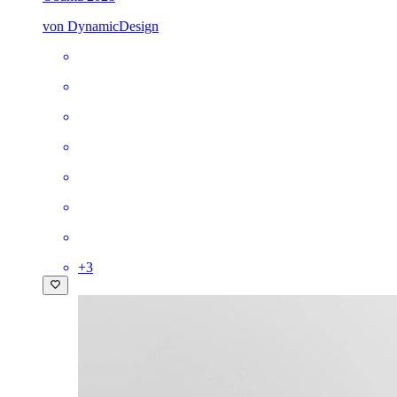
von DynamicDesign
+
3