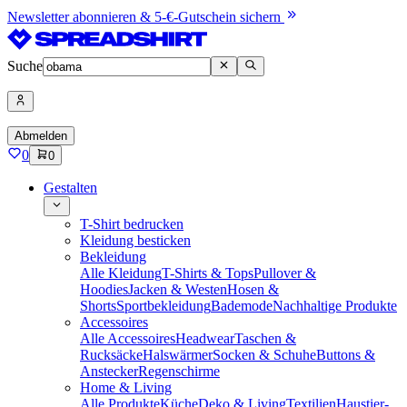
Newsletter abonnieren & 5-€-Gutschein sichern
Suche
Abmelden
0
0
Gestalten
T-Shirt bedrucken
Kleidung besticken
Bekleidung
Alle Kleidung
T-Shirts & Tops
Pullover &
Hoodies
Jacken & Westen
Hosen &
Shorts
Sportbekleidung
Bademode
Nachhaltige Produkte
Accessoires
Alle Accessoires
Headwear
Taschen &
Rucksäcke
Halswärmer
Socken & Schuhe
Buttons &
Anstecker
Regenschirme
Home & Living
Alle Produkte
Küche
Deko & Living
Textilien
Haustier-