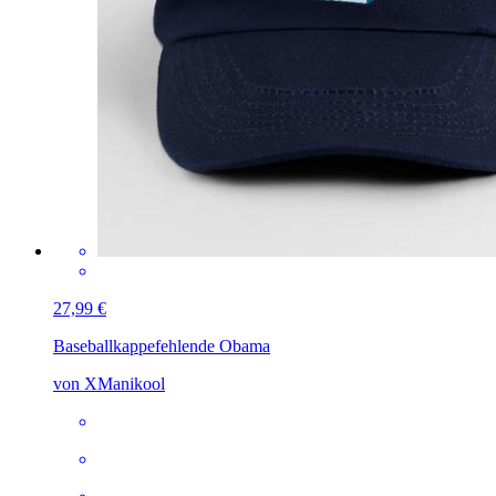
27,99 €
Baseballkappe
fehlende Obama
von XManikool