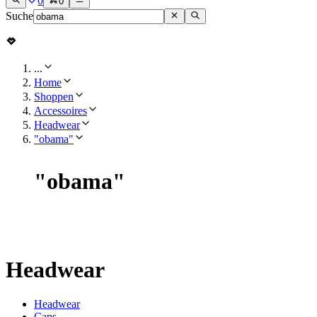
0
0
Suche
...
Home
Shoppen
Accessoires
Headwear
"obama"
"
obama
"
Headwear
Headwear
Caps