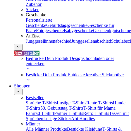
Zubehör
Sticker
Geschenke
Personalisierte
Geschenke
Geburtstagsgeschenke
Geschenke für
Paare
Fotogeschenke
Babygeschenke
Geschenkgutscheine
Anlässe
Junggesellinnenabschied
Junggesellenabschied
Schulabsc
Jetzt gestalten
Bedrucke Dein Produkt
Designs hochladen oder
entdecken
Besticke Dein Produkt
Entdecke kreative Stickmotive
Shoppen
Bestseller
Sprüche T-Shirts
Lustige T-Shirts
Rente T-Shirts
Hunde
T-Shirts
50. Geburtstag T-Shirts
T-Shirt für Mama
Fahrrad T-Shirt
Partner T-Shirts
Retro T-Shirts
Tassen mit
Sprüchen
Lustige Sticker
Abi Hoodies
Männer
Alle Männer Produkte
Bestickte Kleidung
T-Shirts &