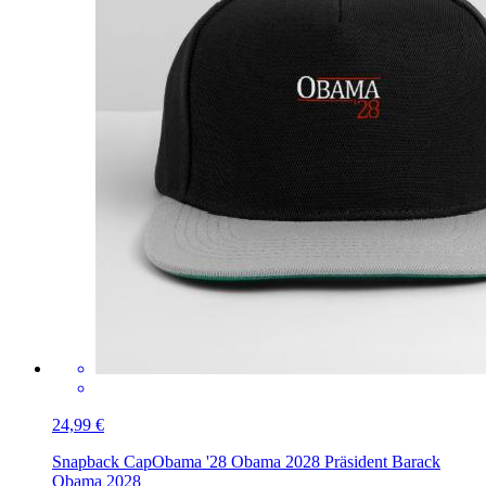
24,99 €
Snapback Cap
Obama '28 Obama 2028 Präsident Barack
Obama 2028