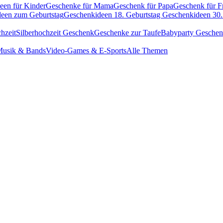
een für Kinder
Geschenke für Mama
Geschenk für Papa
Geschenk für F
een zum Geburtstag
Geschenkideen 18. Geburtstag
Geschenkideen 30.
hzeit
Silberhochzeit Geschenk
Geschenke zur Taufe
Babyparty Gesche
usik & Bands
Video-Games & E-Sports
Alle Themen