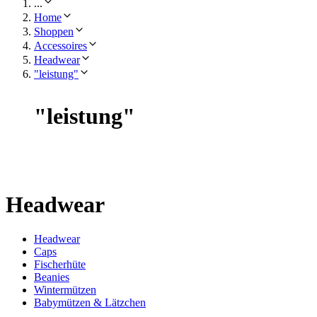
...
Home
Shoppen
Accessoires
Headwear
"leistung"
"
leistung
"
Headwear
Headwear
Caps
Fischerhüte
Beanies
Wintermützen
Babymützen & Lätzchen