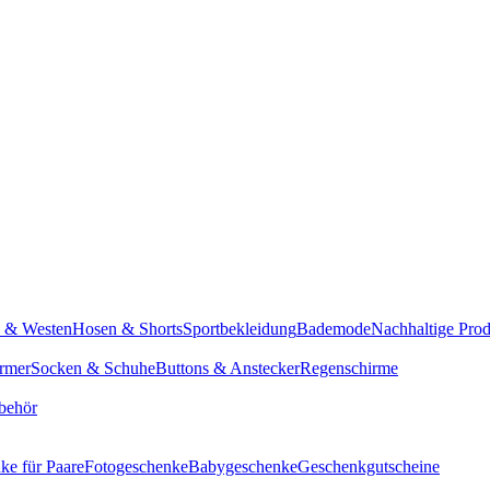
n & Westen
Hosen & Shorts
Sportbekleidung
Bademode
Nachhaltige Pro
rmer
Socken & Schuhe
Buttons & Anstecker
Regenschirme
behör
ke für Paare
Fotogeschenke
Babygeschenke
Geschenkgutscheine