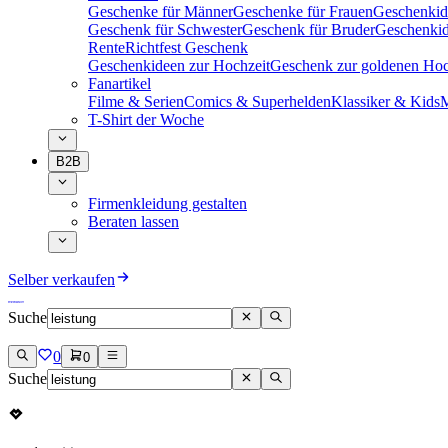
Geschenke für Männer
Geschenke für Frauen
Geschenkid
Geschenk für Schwester
Geschenk für Bruder
Geschenkid
Rente
Richtfest Geschenk
Geschenkideen zur Hochzeit
Geschenk zur goldenen Hoc
Fanartikel
Filme & Serien
Comics & Superhelden
Klassiker & Kids
M
T-Shirt der Woche
B2B
Firmenkleidung gestalten
Beraten lassen
Selber verkaufen
Suche
0
0
Suche