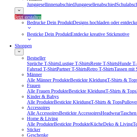
Junggesellinnenabschied
Junggesellenabschied
Schulabsc
Jetzt gestalten
Bedrucke Dein Produkt
Designs hochladen oder entdeck
Besticke Dein Produkt
Entdecke kreative Stickmotive
Shoppen
Bestseller
Sprüche T-Shirts
Lustige T-Shirts
Rente T-Shirts
Hunde T-
Fahrrad T-Shirt
Partner T-Shirts
Retro T-Shirts
Tassen mit
Männer
Alle Männer Produkte
Bestickte Kleidung
T-Shirts & Top
Frauen
Alle Frauen Produkte
Bestickte Kleidung
T-Shirts & Tops
Kinder & Babys
Alle Produkte
Bestickte Kleidung
T-Shirts & Tops
Pullove
Accessoires
Alle Accessoires
Bestickte Accessoires
Headwear
Taschen
Home & Living
Alle Produkte
Bestickte Produkte
Küche
Deko & Living
Te
Sticker
Geschenke