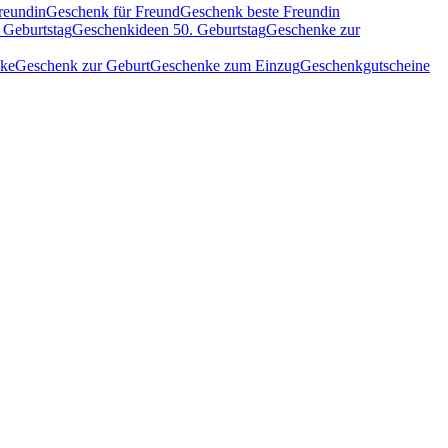
reundin
Geschenk für Freund
Geschenk beste Freundin
 Geburtstag
Geschenkideen 50. Geburtstag
Geschenke zur
nke
Geschenk zur Geburt
Geschenke zum Einzug
Geschenkgutscheine