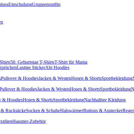
hluss
Einschulung
Gruppenoutfits
en
Shirts
50. Geburtstag T-Shirts
T-Shirt für Mama
 Sprüchen
Lustige Sticker
Abi Hoodies
s
Pullover & Hoodies
Jacken & Westen
Hosen & Shorts
Sportbekleidung
Pullover & Hoodies
Jacken & Westen
Hosen & Shorts
Sportbekleidung
N
r & Hoodies
Hosen & Shorts
Sportbekleidung
Nachhaltige Kleidung
 & Rucksäcke
Socken & Schuhe
Halswärmer
Buttons & Anstecker
Regen
xtilien
Haustier-Zubehör