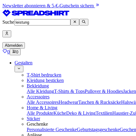
Newsletter abonnieren & 5-€-Gutschein sichern
Suche
Abmelden
0
0
Gestalten
T-Shirt bedrucken
Kleidung besticken
Bekleidung
Alle Kleidung
T-Shirts & Tops
Pullover & Hoodies
Jacke
Accessoires
Alle Accessoires
Headwear
Taschen & Rucksäcke
Halswä
Home & Living
Alle Produkte
Küche
Deko & Living
Textilien
Haustier-Zu
Sticker
Geschenke
Personalisierte Geschenke
Geburtstagsgeschenke
Geschen
Anlässe