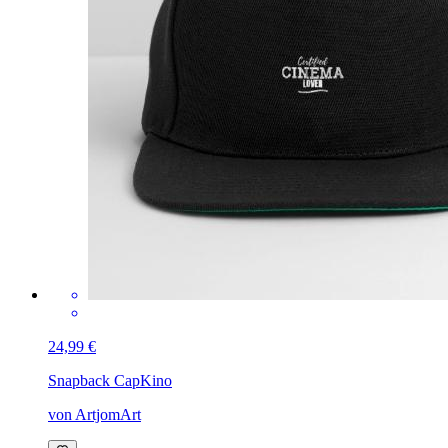
24,99 €
Snapback Cap
Kino
von ArtjomArt