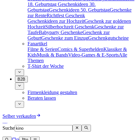
18. Geburtstag
Geschenkideen 30.
Geburtstag
Geschenkideen 50. Geburtstag
Geschenke
zur Rente
Richtfest Geschenk
Geschenkideen zur Hochzeit
Geschenk zur goldenen
Hochzeit
Silberhochzeit Geschenk
Geschenke zur
Taufe
Babyparty Geschenke
Geschenk zur
Geburt
Geschenke zum Einzug
Geschenkgutscheine
Fanartikel
Filme & Serien
Comics & Superhelden
Klassiker &
Kids
Musik & Bands
Video-Games & E-Sports
Alle
Themen
T-Shirt der Woche
B2B
Firmenkleidung gestalten
Beraten lassen
Selber verkaufen
Suche