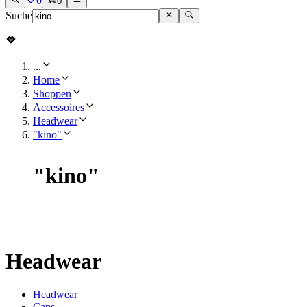
0
0
Suche
...
Home
Shoppen
Accessoires
Headwear
"kino"
"
kino
"
Headwear
Headwear
Caps