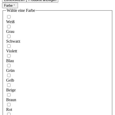
Farbe
Wähle eine Farbe
Weiß
Grau
Schwarz
Violett
Blau
Grün
Gelb
Beige
Braun
Rot