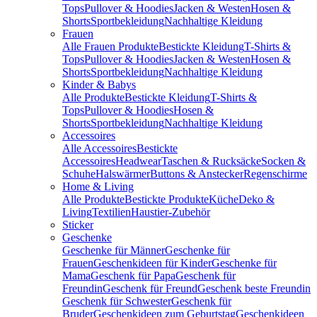
Tops
Pullover & Hoodies
Jacken & Westen
Hosen &
Shorts
Sportbekleidung
Nachhaltige Kleidung
Frauen
Alle Frauen Produkte
Bestickte Kleidung
T-Shirts &
Tops
Pullover & Hoodies
Jacken & Westen
Hosen &
Shorts
Sportbekleidung
Nachhaltige Kleidung
Kinder & Babys
Alle Produkte
Bestickte Kleidung
T-Shirts &
Tops
Pullover & Hoodies
Hosen &
Shorts
Sportbekleidung
Nachhaltige Kleidung
Accessoires
Alle Accessoires
Bestickte
Accessoires
Headwear
Taschen & Rucksäcke
Socken &
Schuhe
Halswärmer
Buttons & Anstecker
Regenschirme
Home & Living
Alle Produkte
Bestickte Produkte
Küche
Deko &
Living
Textilien
Haustier-Zubehör
Sticker
Geschenke
Geschenke für Männer
Geschenke für
Frauen
Geschenkideen für Kinder
Geschenke für
Mama
Geschenk für Papa
Geschenk für
Freundin
Geschenk für Freund
Geschenk beste Freundin
Geschenk für Schwester
Geschenk für
Bruder
Geschenkideen zum Geburtstag
Geschenkideen