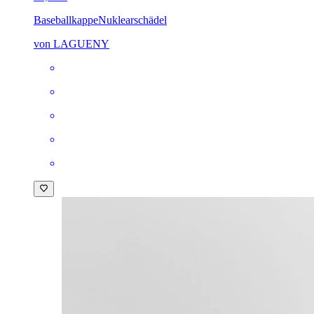
Baseballkappe
Nuklearschädel
von LAGUENY