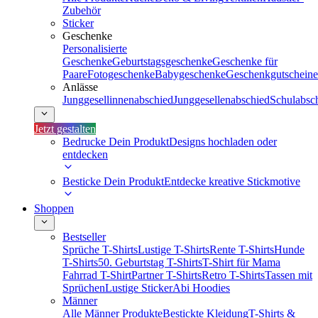
Zubehör
Sticker
Geschenke
Personalisierte
Geschenke
Geburtstagsgeschenke
Geschenke für
Paare
Fotogeschenke
Babygeschenke
Geschenkgutscheine
Anlässe
Junggesellinnenabschied
Junggesellenabschied
Schulabsc
Jetzt gestalten
Bedrucke Dein Produkt
Designs hochladen oder
entdecken
Besticke Dein Produkt
Entdecke kreative Stickmotive
Shoppen
Bestseller
Sprüche T-Shirts
Lustige T-Shirts
Rente T-Shirts
Hunde
T-Shirts
50. Geburtstag T-Shirts
T-Shirt für Mama
Fahrrad T-Shirt
Partner T-Shirts
Retro T-Shirts
Tassen mit
Sprüchen
Lustige Sticker
Abi Hoodies
Männer
Alle Männer Produkte
Bestickte Kleidung
T-Shirts &