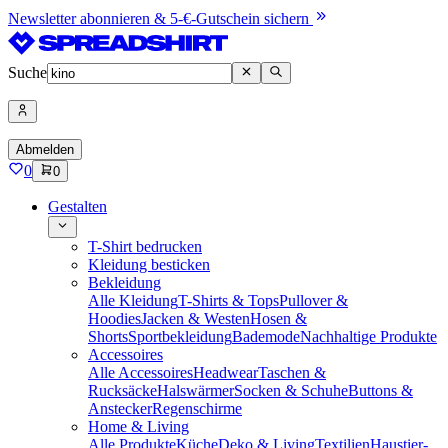
Newsletter abonnieren & 5-€-Gutschein sichern
Suche
Abmelden
0
0
Gestalten
T-Shirt bedrucken
Kleidung besticken
Bekleidung
Alle Kleidung
T-Shirts & Tops
Pullover &
Hoodies
Jacken & Westen
Hosen &
Shorts
Sportbekleidung
Bademode
Nachhaltige Produkte
Accessoires
Alle Accessoires
Headwear
Taschen &
Rucksäcke
Halswärmer
Socken & Schuhe
Buttons &
Anstecker
Regenschirme
Home & Living
Alle Produkte
Küche
Deko & Living
Textilien
Haustier-