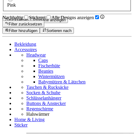
Pink
Nachhaltig
Stickerei
Alle Designs anzeigen
Zurücksetzen
Produkte anzeigen
Filter zurücksetzen
Filter hinzufügen
Sortieren nach
Bekleidung
Accessoires
Headwear
Caps
Fischerhüte
Beanies
Wintermützen
Babymützen & Lätzchen
Taschen & Rucksäcke
Socken & Schuhe
Schlüsselanhänger
Buttons & Anstecker
Regenschirme
Halswärmer
Home & Living
Sticker