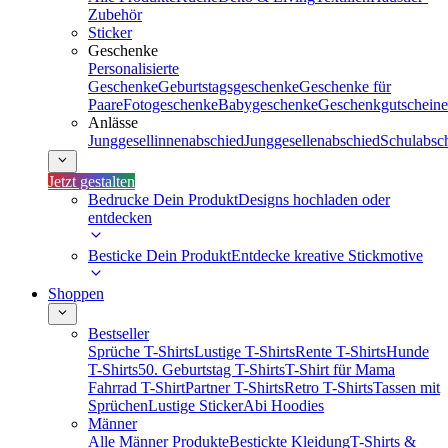
Zubehör
Sticker
Geschenke
Personalisierte
Geschenke
Geburtstagsgeschenke
Geschenke für
Paare
Fotogeschenke
Babygeschenke
Geschenkgutscheine
Anlässe
Junggesellinnenabschied
Junggesellenabschied
Schulabsc
Jetzt gestalten
Bedrucke Dein Produkt
Designs hochladen oder
entdecken
Besticke Dein Produkt
Entdecke kreative Stickmotive
Shoppen
Bestseller
Sprüche T-Shirts
Lustige T-Shirts
Rente T-Shirts
Hunde
T-Shirts
50. Geburtstag T-Shirts
T-Shirt für Mama
Fahrrad T-Shirt
Partner T-Shirts
Retro T-Shirts
Tassen mit
Sprüchen
Lustige Sticker
Abi Hoodies
Männer
Alle Männer Produkte
Bestickte Kleidung
T-Shirts &