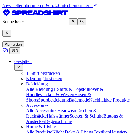
Newsletter abonnieren & 5-€-Gutschein sichern
Suche
Abmelden
0
0
Gestalten
T-Shirt bedrucken
Kleidung besticken
Bekleidung
Alle Kleidung
T-Shirts & Tops
Pullover &
Hoodies
Jacken & Westen
Hosen &
Shorts
Sportbekleidung
Bademode
Nachhaltige Produkte
Accessoires
Alle Accessoires
Headwear
Taschen &
Rucksäcke
Halswärmer
Socken & Schuhe
Buttons &
Anstecker
Regenschirme
Home & Living
Alle Produkte
Küche
Deko & Living
Textilien
Haustier-