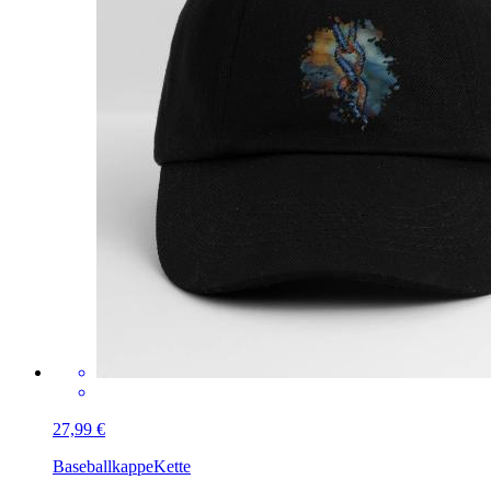
27,99 €
Baseballkappe
Kette