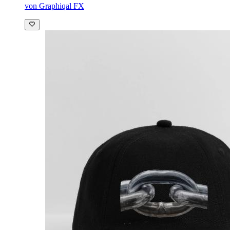
von Graphiqal FX