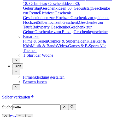
18. Geburtstag
Geschenkideen 30.
Geburtstag
Geschenkideen 50. Geburtstag
Geschenke
zur Rente
Richtfest Geschenk
Geschenkideen zur Hochzeit
Geschenk zur goldenen
Hochzeit
Silberhochzeit Geschenk
Geschenke zur
Taufe
Babyparty Geschenke
Geschenk zur
Geburt
Geschenke zum Einzug
Geschenkgutscheine
Fanartikel
Filme & Serien
Comics & Superhelden
Klassiker &
Kids
Musik & Bands
Video-Games & E-Sports
Alle
Themen
T-Shirt der Woche
B2B
Firmenkleidung gestalten
Beraten lassen
Selber verkaufen
Suche