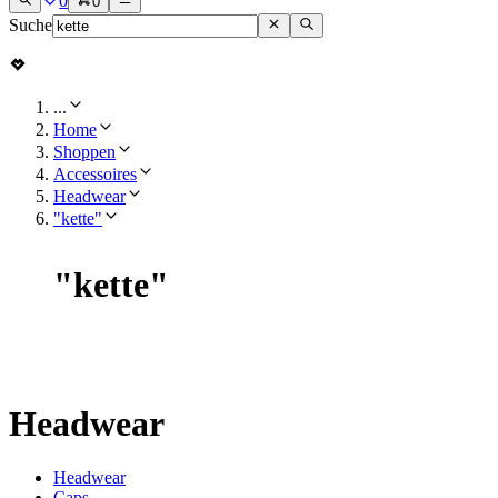
0
0
Suche
...
Home
Shoppen
Accessoires
Headwear
"kette"
"
kette
"
Headwear
Headwear
Caps