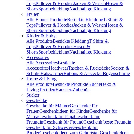
Tops
Pullover & Hoodies
Jacken & Westen
Hosen &
Shorts
Sportbekleidung
Nachhaltige Kleidung
Frauen
Alle Frauen Produkte
Bestickte Kleidung
T-Shirts &
Tops
Pullover & Hoodies
Jacken & Westen
Hosen &
Shorts
Sportbekleidung
Nachhaltige Kleidung
Kinder & Babys
Alle Produkte
Bestickte Kleidung
T-Shirts &
Tops
Pullover & Hoodies
Hosen &
Shorts
Sportbekleidung
Nachhaltige Kleidung
Accessoires
Alle Accessoires
Bestickte
Accessoires
Headwear
Taschen & Rucksäcke
Socken &
Schuhe
Halswärmer
Buttons & Anstecker
Regenschirme
Home & Living
Alle Produkte
Bestickte Produkte
Küche
Deko &
Living
Textilien
Haustier-Zubehör
Sticker
Geschenke
Geschenke für Männer
Geschenke für
Frauen
Geschenkideen für Kinder
Geschenke für
Mama
Geschenk für Papa
Geschenk für
Freundin
Geschenk für Freund
Geschenk beste Freundin
Geschenk für Schwester
Geschenk für
Bruder
Geschenkideen zum Geburtstag
Geschenkideen