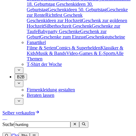
18. Geburtstag
Geschenkideen 30.
Geburtstag
Geschenkideen 50. Geburtstag
Geschenke
zur Rente
Richtfest Geschenk
Geschenkideen zur Hochzeit
Geschenk zur goldenen
Hochzeit
Silberhochzeit Geschenk
Geschenke zur
Taufe
Babyparty Geschenke
Geschenk zur
Geburt
Geschenke zum Einzug
Geschenkgutscheine
Fanartikel
Filme & Serien
Comics & Superhelden
Klassiker &
Kids
Musik & Bands
Video-Games & E-Sports
Alle
Themen
T-Shirt der Woche
B2B
Firmenkleidung gestalten
Beraten lassen
Selber verkaufen
Suche