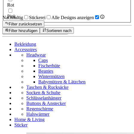
Rot
Pink
Nachhaltig
Stickerei
Alle Designs anzeigen
Filter zurücksetzen
Filter hinzufügen
Sortieren nach
Zurücksetzen
Produkte anzeigen
Bekleidung
Accessoires
Headwear
Caps
Fischerhüte
Beanies
Wintermützen
Babymützen & Lätzchen
Taschen & Rucksäcke
Socken & Schuhe
Schlüsselanhänger
Buttons & Anstecker
Regenschirme
Halswärmer
Home & Living
Sticker