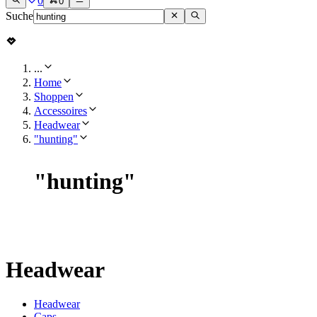
0
0
Suche
...
Home
Shoppen
Accessoires
Headwear
"hunting"
"
hunting
"
Headwear
Headwear
Caps