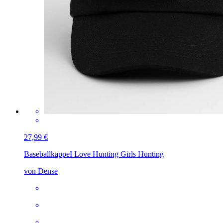
27,99 €
Baseballkappe
I Love Hunting Girls Hunting
von Dense