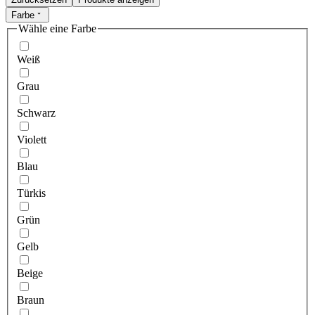
Farbe
Wähle eine Farbe
Weiß
Grau
Schwarz
Violett
Blau
Türkis
Grün
Gelb
Beige
Braun