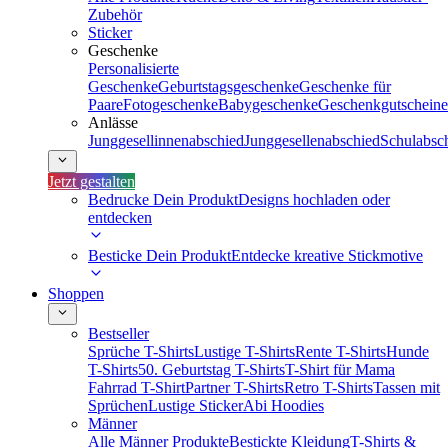
Zubehör
Sticker
Geschenke
Personalisierte
Geschenke
Geburtstagsgeschenke
Geschenke für
Paare
Fotogeschenke
Babygeschenke
Geschenkgutscheine
Anlässe
Junggesellinnenabschied
Junggesellenabschied
Schulabsc
Jetzt gestalten
Bedrucke Dein Produkt
Designs hochladen oder
entdecken
Besticke Dein Produkt
Entdecke kreative Stickmotive
Shoppen
Bestseller
Sprüche T-Shirts
Lustige T-Shirts
Rente T-Shirts
Hunde
T-Shirts
50. Geburtstag T-Shirts
T-Shirt für Mama
Fahrrad T-Shirt
Partner T-Shirts
Retro T-Shirts
Tassen mit
Sprüchen
Lustige Sticker
Abi Hoodies
Männer
Alle Männer Produkte
Bestickte Kleidung
T-Shirts &