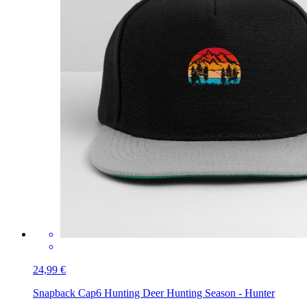
24,99 €
Snapback Cap
6 Hunting Deer Hunting Season - Hunter