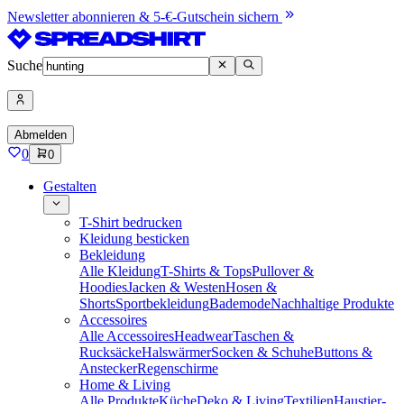
Newsletter abonnieren & 5-€-Gutschein sichern
Suche
Abmelden
0
0
Gestalten
T-Shirt bedrucken
Kleidung besticken
Bekleidung
Alle Kleidung
T-Shirts & Tops
Pullover &
Hoodies
Jacken & Westen
Hosen &
Shorts
Sportbekleidung
Bademode
Nachhaltige Produkte
Accessoires
Alle Accessoires
Headwear
Taschen &
Rucksäcke
Halswärmer
Socken & Schuhe
Buttons &
Anstecker
Regenschirme
Home & Living
Alle Produkte
Küche
Deko & Living
Textilien
Haustier-