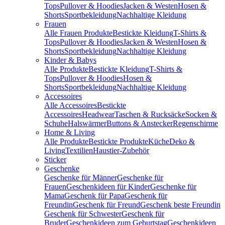
Tops
Pullover & Hoodies
Jacken & Westen
Hosen &
Shorts
Sportbekleidung
Nachhaltige Kleidung
Frauen
Alle Frauen Produkte
Bestickte Kleidung
T-Shirts &
Tops
Pullover & Hoodies
Jacken & Westen
Hosen &
Shorts
Sportbekleidung
Nachhaltige Kleidung
Kinder & Babys
Alle Produkte
Bestickte Kleidung
T-Shirts &
Tops
Pullover & Hoodies
Hosen &
Shorts
Sportbekleidung
Nachhaltige Kleidung
Accessoires
Alle Accessoires
Bestickte
Accessoires
Headwear
Taschen & Rucksäcke
Socken &
Schuhe
Halswärmer
Buttons & Anstecker
Regenschirme
Home & Living
Alle Produkte
Bestickte Produkte
Küche
Deko &
Living
Textilien
Haustier-Zubehör
Sticker
Geschenke
Geschenke für Männer
Geschenke für
Frauen
Geschenkideen für Kinder
Geschenke für
Mama
Geschenk für Papa
Geschenk für
Freundin
Geschenk für Freund
Geschenk beste Freundin
Geschenk für Schwester
Geschenk für
Bruder
Geschenkideen zum Geburtstag
Geschenkideen