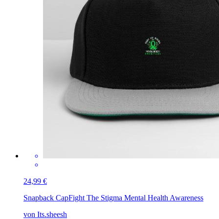
24,99 €
Snapback Cap
Fight The Stigma Mental Health Awareness
von Its.sheesh