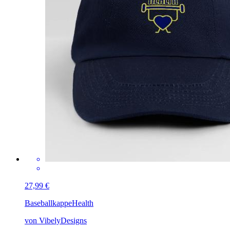
27,99 €
Baseballkappe
Health
von VibelyDesigns