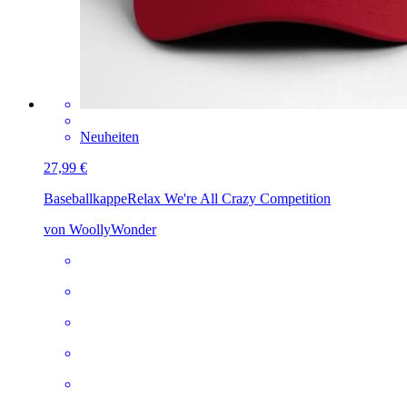
Neuheiten
27,99 €
Baseballkappe
Relax We're All Crazy Competition
von WoollyWonder