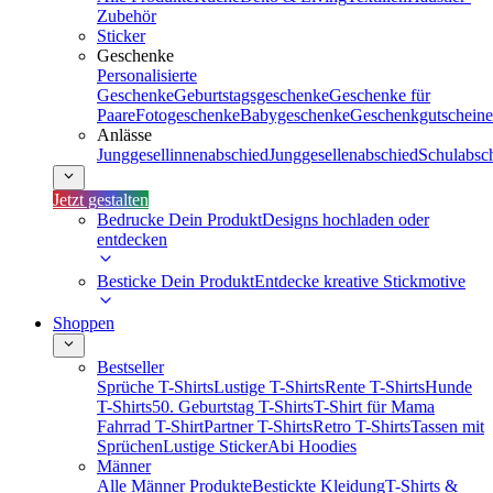
Zubehör
Sticker
Geschenke
Personalisierte
Geschenke
Geburtstagsgeschenke
Geschenke für
Paare
Fotogeschenke
Babygeschenke
Geschenkgutscheine
Anlässe
Junggesellinnenabschied
Junggesellenabschied
Schulabsc
Jetzt gestalten
Bedrucke Dein Produkt
Designs hochladen oder
entdecken
Besticke Dein Produkt
Entdecke kreative Stickmotive
Shoppen
Bestseller
Sprüche T-Shirts
Lustige T-Shirts
Rente T-Shirts
Hunde
T-Shirts
50. Geburtstag T-Shirts
T-Shirt für Mama
Fahrrad T-Shirt
Partner T-Shirts
Retro T-Shirts
Tassen mit
Sprüchen
Lustige Sticker
Abi Hoodies
Männer
Alle Männer Produkte
Bestickte Kleidung
T-Shirts &