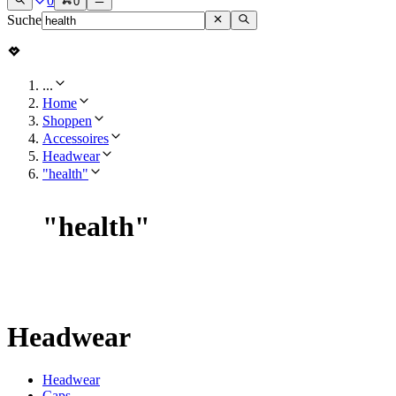
0
0
Suche
...
Home
Shoppen
Accessoires
Headwear
"health"
"
health
"
Headwear
Headwear
Caps