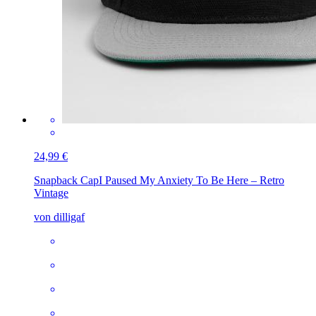
24,99 €
Snapback Cap
I Paused My Anxiety To Be Here – Retro
Vintage
von dilligaf