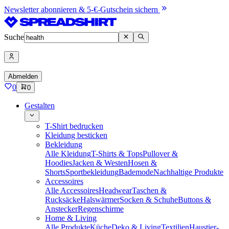
Newsletter abonnieren & 5-€-Gutschein sichern
Suche
Abmelden
0
0
Gestalten
T-Shirt bedrucken
Kleidung besticken
Bekleidung
Alle Kleidung
T-Shirts & Tops
Pullover &
Hoodies
Jacken & Westen
Hosen &
Shorts
Sportbekleidung
Bademode
Nachhaltige Produkte
Accessoires
Alle Accessoires
Headwear
Taschen &
Rucksäcke
Halswärmer
Socken & Schuhe
Buttons &
Anstecker
Regenschirme
Home & Living
Alle Produkte
Küche
Deko & Living
Textilien
Haustier-