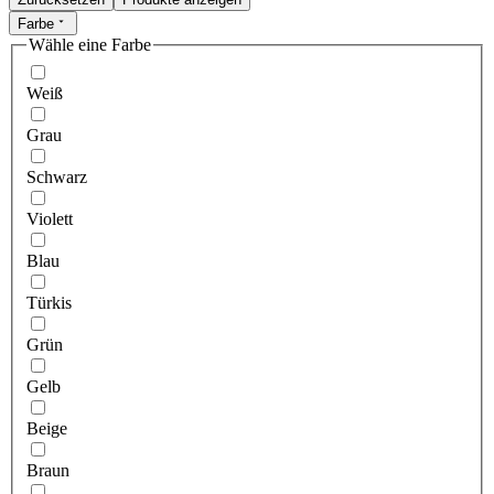
Farbe
Wähle eine Farbe
Weiß
Grau
Schwarz
Violett
Blau
Türkis
Grün
Gelb
Beige
Braun