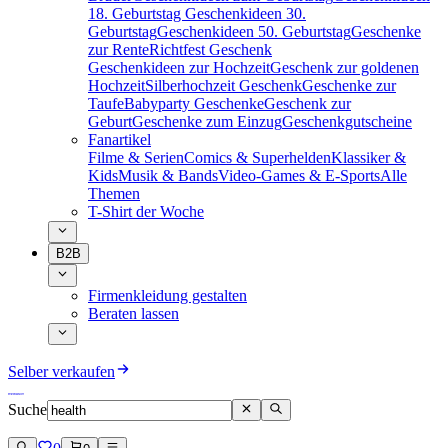
18. Geburtstag
Geschenkideen 30.
Geburtstag
Geschenkideen 50. Geburtstag
Geschenke
zur Rente
Richtfest Geschenk
Geschenkideen zur Hochzeit
Geschenk zur goldenen
Hochzeit
Silberhochzeit Geschenk
Geschenke zur
Taufe
Babyparty Geschenke
Geschenk zur
Geburt
Geschenke zum Einzug
Geschenkgutscheine
Fanartikel
Filme & Serien
Comics & Superhelden
Klassiker &
Kids
Musik & Bands
Video-Games & E-Sports
Alle
Themen
T-Shirt der Woche
B2B
Firmenkleidung gestalten
Beraten lassen
Selber verkaufen
Suche