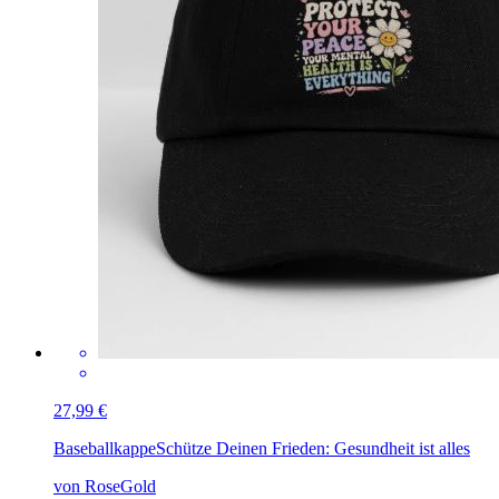
27,99 €
Baseballkappe
Schütze Deinen Frieden: Gesundheit ist alles
von RoseGold