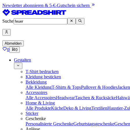
Newsletter abonnieren & 5-€-Gutschein sichern
Suche
Abmelden
0
0
Gestalten
T-Shirt bedrucken
Kleidung besticken
Bekleidung
Alle Kleidung
T-Shirts & Tops
Pullover & Hoodies
Jacke
Accessoires
Alle Accessoires
Headwear
Taschen & Rucksäcke
Halswä
Home & Living
Alle Produkte
Küche
Deko & Living
Textilien
Haustier-Zu
Sticker
Geschenke
Personalisierte Geschenke
Geburtstagsgeschenke
Geschen
Anlässe