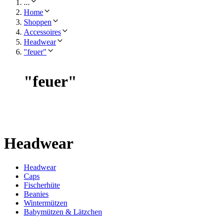
...
Home
Shoppen
Accessoires
Headwear
"feuer"
"
feuer
"
Headwear
Headwear
Caps
Fischerhüte
Beanies
Wintermützen
Babymützen & Lätzchen