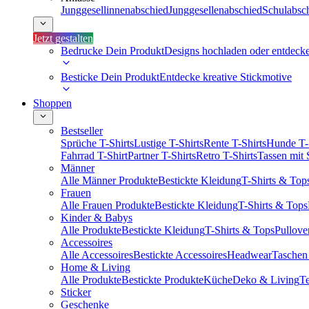
Junggesellinnenabschied
Junggesellenabschied
Schulabsc
Jetzt gestalten
Bedrucke Dein Produkt
Designs hochladen oder entdeck
Besticke Dein Produkt
Entdecke kreative Stickmotive
Shoppen
Bestseller
Sprüche T-Shirts
Lustige T-Shirts
Rente T-Shirts
Hunde T-
Fahrrad T-Shirt
Partner T-Shirts
Retro T-Shirts
Tassen mit
Männer
Alle Männer Produkte
Bestickte Kleidung
T-Shirts & Top
Frauen
Alle Frauen Produkte
Bestickte Kleidung
T-Shirts & Tops
Kinder & Babys
Alle Produkte
Bestickte Kleidung
T-Shirts & Tops
Pullove
Accessoires
Alle Accessoires
Bestickte Accessoires
Headwear
Taschen
Home & Living
Alle Produkte
Bestickte Produkte
Küche
Deko & Living
Te
Sticker
Geschenke