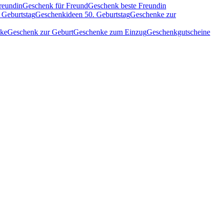
reundin
Geschenk für Freund
Geschenk beste Freundin
 Geburtstag
Geschenkideen 50. Geburtstag
Geschenke zur
nke
Geschenk zur Geburt
Geschenke zum Einzug
Geschenkgutscheine