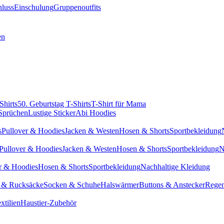
hluss
Einschulung
Gruppenoutfits
en
Shirts
50. Geburtstag T-Shirts
T-Shirt für Mama
 Sprüchen
Lustige Sticker
Abi Hoodies
s
Pullover & Hoodies
Jacken & Westen
Hosen & Shorts
Sportbekleidung
Pullover & Hoodies
Jacken & Westen
Hosen & Shorts
Sportbekleidung
N
r & Hoodies
Hosen & Shorts
Sportbekleidung
Nachhaltige Kleidung
 & Rucksäcke
Socken & Schuhe
Halswärmer
Buttons & Anstecker
Regen
xtilien
Haustier-Zubehör