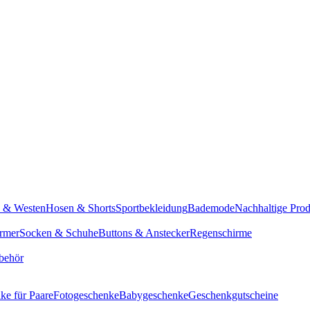
n & Westen
Hosen & Shorts
Sportbekleidung
Bademode
Nachhaltige Pro
rmer
Socken & Schuhe
Buttons & Anstecker
Regenschirme
behör
ke für Paare
Fotogeschenke
Babygeschenke
Geschenkgutscheine