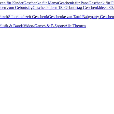
een für Kinder
Geschenke für Mama
Geschenk für Papa
Geschenk für F
een zum Geburtstag
Geschenkideen 18. Geburtstag
Geschenkideen 30.
hzeit
Silberhochzeit Geschenk
Geschenke zur Taufe
Babyparty Gesche
usik & Bands
Video-Games & E-Sports
Alle Themen