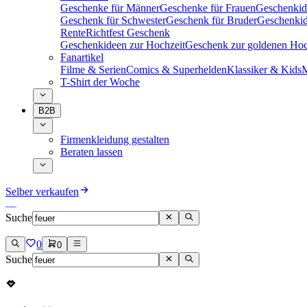
Geschenke für Männer
Geschenke für Frauen
Geschenkid
Geschenk für Schwester
Geschenk für Bruder
Geschenkid
Rente
Richtfest Geschenk
Geschenkideen zur Hochzeit
Geschenk zur goldenen Hoc
Fanartikel
Filme & Serien
Comics & Superhelden
Klassiker & Kids
M
T-Shirt der Woche
B2B
Firmenkleidung gestalten
Beraten lassen
Selber verkaufen
Suche
0
0
Suche