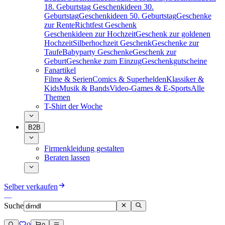
18. Geburtstag
Geschenkideen 30.
Geburtstag
Geschenkideen 50. Geburtstag
Geschenke
zur Rente
Richtfest Geschenk
Geschenkideen zur Hochzeit
Geschenk zur goldenen
Hochzeit
Silberhochzeit Geschenk
Geschenke zur
Taufe
Babyparty Geschenke
Geschenk zur
Geburt
Geschenke zum Einzug
Geschenkgutscheine
Fanartikel
Filme & Serien
Comics & Superhelden
Klassiker &
Kids
Musik & Bands
Video-Games & E-Sports
Alle
Themen
T-Shirt der Woche
B2B
Firmenkleidung gestalten
Beraten lassen
Selber verkaufen
Suche