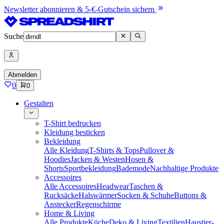
Newsletter abonnieren & 5-€-Gutschein sichern
Suche
Abmelden
0
0
Gestalten
T-Shirt bedrucken
Kleidung besticken
Bekleidung
Alle Kleidung
T-Shirts & Tops
Pullover &
Hoodies
Jacken & Westen
Hosen &
Shorts
Sportbekleidung
Bademode
Nachhaltige Produkte
Accessoires
Alle Accessoires
Headwear
Taschen &
Rucksäcke
Halswärmer
Socken & Schuhe
Buttons &
Anstecker
Regenschirme
Home & Living
Alle Produkte
Küche
Deko & Living
Textilien
Haustier-