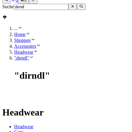
0
0
Suche
...
Home
Shoppen
Accessoires
Headwear
"dirndl"
"
dirndl
"
Headwear
Headwear
Caps