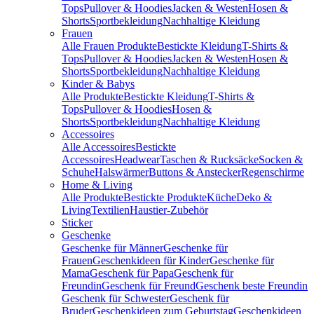
Tops
Pullover & Hoodies
Jacken & Westen
Hosen &
Shorts
Sportbekleidung
Nachhaltige Kleidung
Frauen
Alle Frauen Produkte
Bestickte Kleidung
T-Shirts &
Tops
Pullover & Hoodies
Jacken & Westen
Hosen &
Shorts
Sportbekleidung
Nachhaltige Kleidung
Kinder & Babys
Alle Produkte
Bestickte Kleidung
T-Shirts &
Tops
Pullover & Hoodies
Hosen &
Shorts
Sportbekleidung
Nachhaltige Kleidung
Accessoires
Alle Accessoires
Bestickte
Accessoires
Headwear
Taschen & Rucksäcke
Socken &
Schuhe
Halswärmer
Buttons & Anstecker
Regenschirme
Home & Living
Alle Produkte
Bestickte Produkte
Küche
Deko &
Living
Textilien
Haustier-Zubehör
Sticker
Geschenke
Geschenke für Männer
Geschenke für
Frauen
Geschenkideen für Kinder
Geschenke für
Mama
Geschenk für Papa
Geschenk für
Freundin
Geschenk für Freund
Geschenk beste Freundin
Geschenk für Schwester
Geschenk für
Bruder
Geschenkideen zum Geburtstag
Geschenkideen