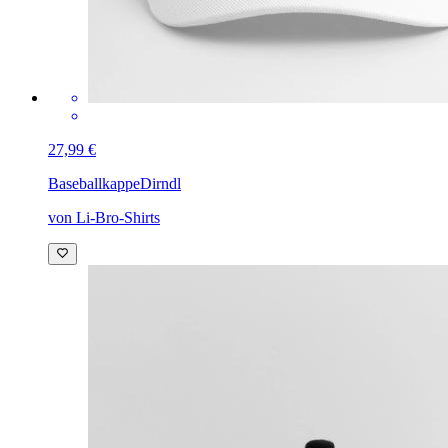
27,99 €
Baseballkappe
Dirndl
von Li-Bro-Shirts