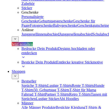
Zubehör
Sticker
Geschenke
Personalisierte
Geschenke
Geburtstagsgeschenke
Geschenke für
Paare
Fotogeschenke
Babygeschenke
Geschenkgutscheine
Anlässe
Junggesellinnenabschied
Junggesellenabschied
Schulabsc
Jetzt gestalten
Bedrucke Dein Produkt
Designs hochladen oder
entdecken
Besticke Dein Produkt
Entdecke kreative Stickmotive
Shoppen
Bestseller
Sprüche T-Shirts
Lustige T-Shirts
Rente T-Shirts
Hunde
T-Shirts
50. Geburtstag T-Shirts
T-Shirt für Mama
Fahrrad T-Shirt
Partner T-Shirts
Retro T-Shirts
Tassen mit
Sprüchen
Lustige Sticker
Abi Hoodies
Männer
Alle Männer Produkte
Bestickte Kleidung
T-Shirts &