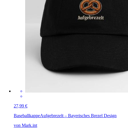
27,99 €
Baseballkappe
Aufgebrezelt – Bayerisches Brezel Design
von Mark.int