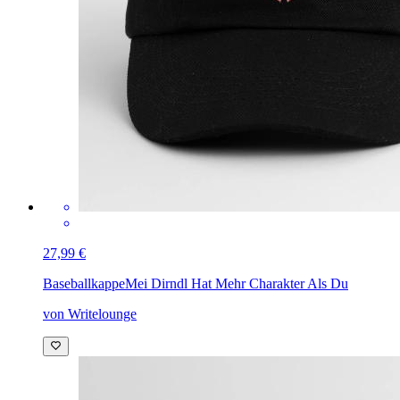
27,99 €
Baseballkappe
Mei Dirndl Hat Mehr Charakter Als Du
von Writelounge