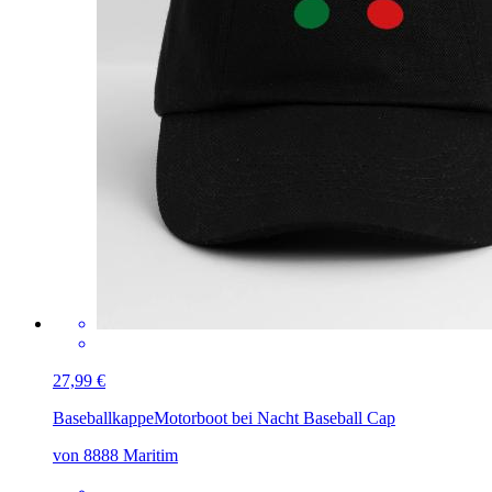
27,99 €
Baseballkappe
Motorboot bei Nacht Baseball Cap
von 8888 Maritim