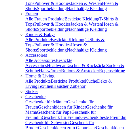
Tops
Pullover & Hoodies
Jacken & Westen
Hosen &
Shorts
Sportbekleidung
Nachhaltige Kleidung
Frauen
Alle Frauen Produkte
Bestickte Kleidung
T-Shirts &
Tops
Pullover & Hoodies
Jacken & Westen
Hosen &
Shorts
Sportbekleidung
Nachhaltige Kleidung
Kinder & Babys
Alle Produkte
Bestickte Kleidung
T-Shirts &
Tops
Pullover & Hoodies
Hosen &
Shorts
Sportbekleidung
Nachhaltige Kleidung
Accessoires
Alle Accessoires
Bestickte
Accessoires
Headwear
Taschen & Rucksäcke
Socken &
Schuhe
Halswärmer
Buttons & Anstecker
Regenschirme
Home & Living
Alle Produkte
Bestickte Produkte
Küche
Deko &
Living
Textilien
Haustier-Zubehör
Sticker
Geschenke
Geschenke für Männer
Geschenke für
Frauen
Geschenkideen für Kinder
Geschenke für
Mama
Geschenk für Papa
Geschenk für
Freundin
Geschenk für Freund
Geschenk beste Freundin
Geschenk für Schwester
Geschenk für
Bruder
Geschenkideen zum Geburtstag
Geschenkideen