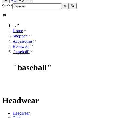
0
0
Suche
...
Home
Shoppen
Accessoires
Headwear
"baseball"
"
baseball
"
Headwear
Headwear
Caps