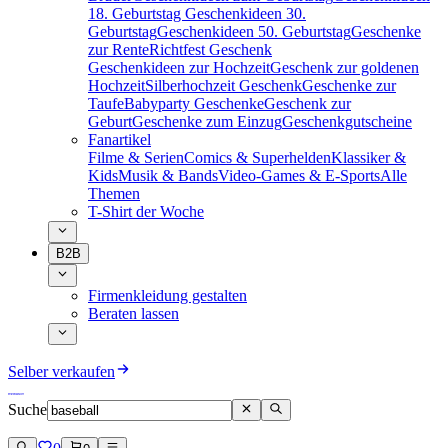
18. Geburtstag
Geschenkideen 30.
Geburtstag
Geschenkideen 50. Geburtstag
Geschenke
zur Rente
Richtfest Geschenk
Geschenkideen zur Hochzeit
Geschenk zur goldenen
Hochzeit
Silberhochzeit Geschenk
Geschenke zur
Taufe
Babyparty Geschenke
Geschenk zur
Geburt
Geschenke zum Einzug
Geschenkgutscheine
Fanartikel
Filme & Serien
Comics & Superhelden
Klassiker &
Kids
Musik & Bands
Video-Games & E-Sports
Alle
Themen
T-Shirt der Woche
B2B
Firmenkleidung gestalten
Beraten lassen
Selber verkaufen
Suche