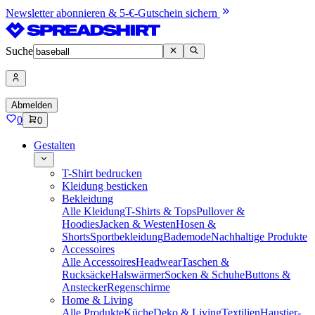
Newsletter abonnieren & 5-€-Gutschein sichern
Suche
Abmelden
0
0
Gestalten
T-Shirt bedrucken
Kleidung besticken
Bekleidung
Alle Kleidung
T-Shirts & Tops
Pullover &
Hoodies
Jacken & Westen
Hosen &
Shorts
Sportbekleidung
Bademode
Nachhaltige Produkte
Accessoires
Alle Accessoires
Headwear
Taschen &
Rucksäcke
Halswärmer
Socken & Schuhe
Buttons &
Anstecker
Regenschirme
Home & Living
Alle Produkte
Küche
Deko & Living
Textilien
Haustier-