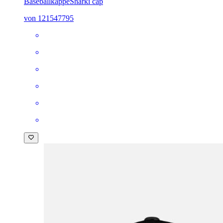
Baseballkappe
Sharki cap
von 121547795