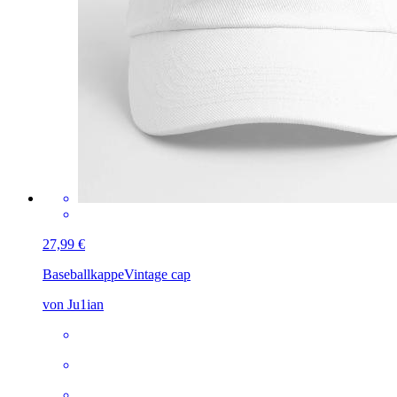
27,99 €
Baseballkappe
Vintage cap
von Ju1ian