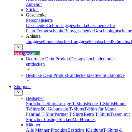
Zubehör
Sticker
Geschenke
Personalisierte
Geschenke
Geburtstagsgeschenke
Geschenke für
Paare
Fotogeschenke
Babygeschenke
Geschenkgutscheine
Anlässe
Junggesellinnenabschied
Junggesellenabschied
Schulabsc
Jetzt gestalten
Bedrucke Dein Produkt
Designs hochladen oder
entdecken
Besticke Dein Produkt
Entdecke kreative Stickmotive
Shoppen
Bestseller
Sprüche T-Shirts
Lustige T-Shirts
Rente T-Shirts
Hunde
T-Shirts
50. Geburtstag T-Shirts
T-Shirt für Mama
Fahrrad T-Shirt
Partner T-Shirts
Retro T-Shirts
Tassen mit
Sprüchen
Lustige Sticker
Abi Hoodies
Männer
Alle Männer Produkte
Bestickte Kleidung
T-Shirts &