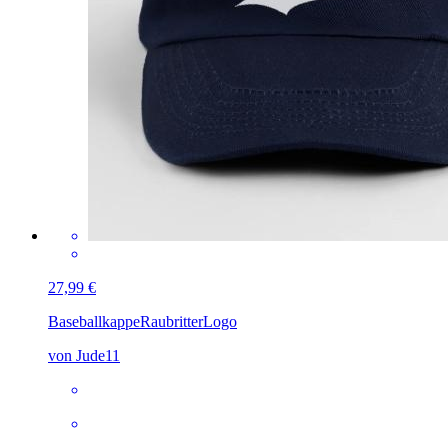
27,99 €
Baseballkappe
RaubritterLogo
von Jude11