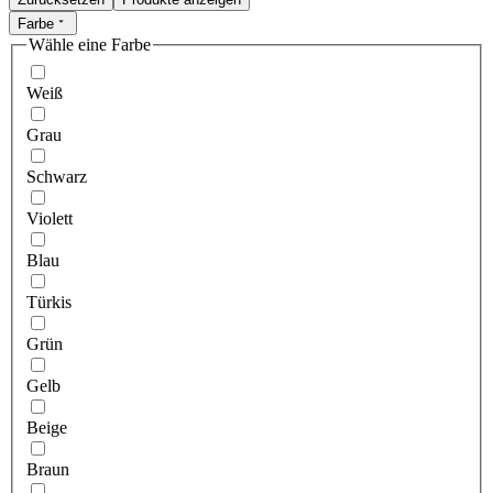
Farbe
Wähle eine Farbe
Weiß
Grau
Schwarz
Violett
Blau
Türkis
Grün
Gelb
Beige
Braun