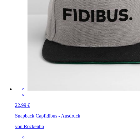
22,99 €
Snapback Cap
fidibus - Ausdruck
von Rockenho