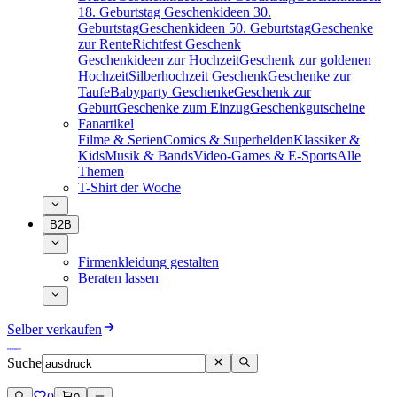
18. Geburtstag
Geschenkideen 30.
Geburtstag
Geschenkideen 50. Geburtstag
Geschenke
zur Rente
Richtfest Geschenk
Geschenkideen zur Hochzeit
Geschenk zur goldenen
Hochzeit
Silberhochzeit Geschenk
Geschenke zur
Taufe
Babyparty Geschenke
Geschenk zur
Geburt
Geschenke zum Einzug
Geschenkgutscheine
Fanartikel
Filme & Serien
Comics & Superhelden
Klassiker &
Kids
Musik & Bands
Video-Games & E-Sports
Alle
Themen
T-Shirt der Woche
B2B
Firmenkleidung gestalten
Beraten lassen
Selber verkaufen
Suche