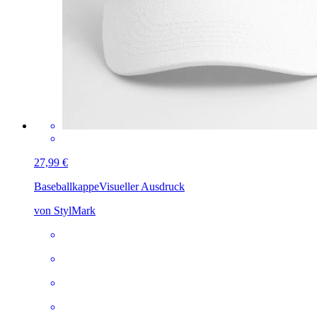
27,99 €
Baseballkappe
Visueller Ausdruck
von StylMark