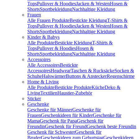
Tops
Pullover & Hoodies
Jacken & Westen
Hosen &
Shorts
Sportbekleidung
Nachhaltige Kleidung
Frauen
Alle Frauen Produkte
Bestickte Kleidung
T-Shirts &
Tops
Pullover & Hoodies
Jacken & Westen
Hosen &
Shorts
Sportbekleidung
Nachhaltige Kleidung
Kinder & Babys
Alle Produkte
Bestickte Kleidung
T-Shirts &
Tops
Pullover & Hoodies
Hosen &
Shorts
Sportbekleidung
Nachhaltige Kleidung
Accessoires
Alle Accessoires
Bestickte
Accessoires
Headwear
Taschen & Rucksäcke
Socken &
Schuhe
Halswärmer
Buttons & Anstecker
Regenschirme
Home & Living
Alle Produkte
Bestickte Produkte
Küche
Deko &
Living
Textilien
Haustier-Zubehör
Sticker
Geschenke
Geschenke für Männer
Geschenke für
Frauen
Geschenkideen für Kinder
Geschenke für
Mama
Geschenk für Papa
Geschenk für
Freundin
Geschenk für Freund
Geschenk beste Freundin
Geschenk für Schwester
Geschenk für
Bruder
Geschenkideen zum Geburtstag
Geschenkideen