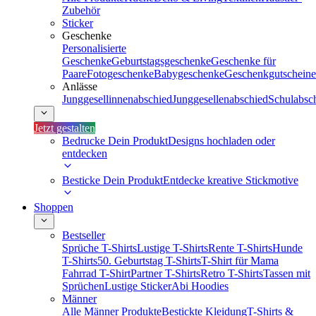
Zubehör
Sticker
Geschenke
Personalisierte
Geschenke
Geburtstagsgeschenke
Geschenke für
Paare
Fotogeschenke
Babygeschenke
Geschenkgutscheine
Anlässe
Junggesellinnenabschied
Junggesellenabschied
Schulabsc
Jetzt gestalten
Bedrucke Dein Produkt
Designs hochladen oder
entdecken
Besticke Dein Produkt
Entdecke kreative Stickmotive
Shoppen
Bestseller
Sprüche T-Shirts
Lustige T-Shirts
Rente T-Shirts
Hunde
T-Shirts
50. Geburtstag T-Shirts
T-Shirt für Mama
Fahrrad T-Shirt
Partner T-Shirts
Retro T-Shirts
Tassen mit
Sprüchen
Lustige Sticker
Abi Hoodies
Männer
Alle Männer Produkte
Bestickte Kleidung
T-Shirts &