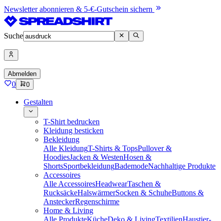
Newsletter abonnieren & 5-€-Gutschein sichern
Suche
Abmelden
0
0
Gestalten
T-Shirt bedrucken
Kleidung besticken
Bekleidung
Alle Kleidung
T-Shirts & Tops
Pullover &
Hoodies
Jacken & Westen
Hosen &
Shorts
Sportbekleidung
Bademode
Nachhaltige Produkte
Accessoires
Alle Accessoires
Headwear
Taschen &
Rucksäcke
Halswärmer
Socken & Schuhe
Buttons &
Anstecker
Regenschirme
Home & Living
Alle Produkte
Küche
Deko & Living
Textilien
Haustier-