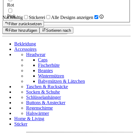
Rot
Pink
Nachhaltig
Stickerei
Alle Designs anzeigen
Filter zurücksetzen
Filter hinzufügen
Sortieren nach
Zurücksetzen
Produkte anzeigen
Bekleidung
Accessoires
Headwear
Caps
Fischerhüte
Beanies
Wintermützen
Babymützen & Lätzchen
Taschen & Rucksäcke
Socken & Schuhe
Schlüsselanhänger
Buttons & Anstecker
Regenschirme
Halswärmer
Home & Living
Sticker