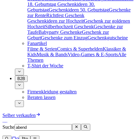
18. Geburtstag
Geschenkideen 30.
Geburtstag
Geschenkideen 50. Geburtstag
Geschenke
zur Rente
Richtfest Geschenk
Geschenkideen zur Hochzeit
Geschenk zur goldenen
Hochzeit
Silberhochzeit Geschenk
Geschenke zur
Taufe
Babyparty Geschenke
Geschenk zur
Geburt
Geschenke zum Einzug
Geschenkgutscheine
Fanartikel
Filme & Serien
Comics & Superhelden
Klassiker &
Kids
Musik & Bands
Video-Games & E-Sports
Alle
Themen
T-Shirt der Woche
B2B
Firmenkleidung gestalten
Beraten lassen
Selber verkaufen
Suche