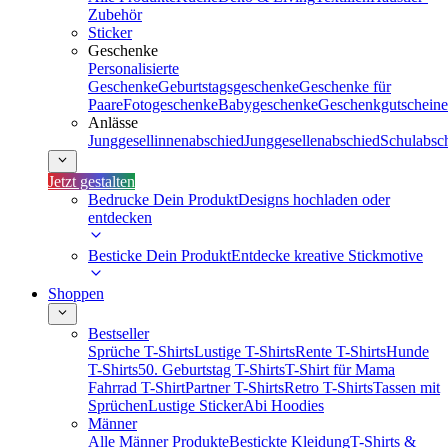
Zubehör
Sticker
Geschenke
Personalisierte
Geschenke
Geburtstagsgeschenke
Geschenke für
Paare
Fotogeschenke
Babygeschenke
Geschenkgutscheine
Anlässe
Junggesellinnenabschied
Junggesellenabschied
Schulabsc
Jetzt gestalten
Bedrucke Dein Produkt
Designs hochladen oder
entdecken
Besticke Dein Produkt
Entdecke kreative Stickmotive
Shoppen
Bestseller
Sprüche T-Shirts
Lustige T-Shirts
Rente T-Shirts
Hunde
T-Shirts
50. Geburtstag T-Shirts
T-Shirt für Mama
Fahrrad T-Shirt
Partner T-Shirts
Retro T-Shirts
Tassen mit
Sprüchen
Lustige Sticker
Abi Hoodies
Männer
Alle Männer Produkte
Bestickte Kleidung
T-Shirts &