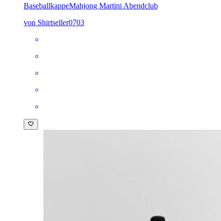
Baseballkappe
Mahjong Martini Abendclub
von Shirtseller0703