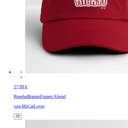
27,99 €
Baseballkappe
Frauen Abend
von MsCatLover