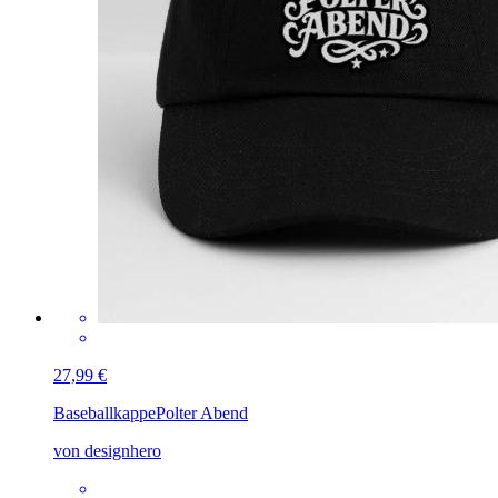
27,99 €
Baseballkappe
Polter Abend
von designhero