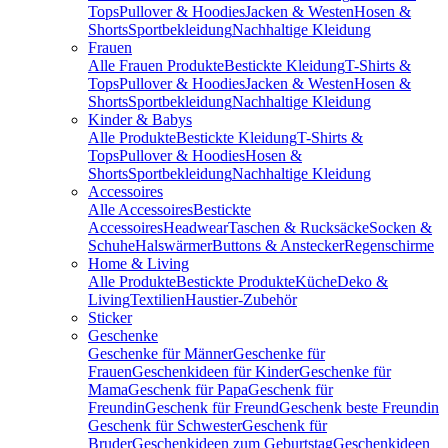
Tops
Pullover & Hoodies
Jacken & Westen
Hosen &
Shorts
Sportbekleidung
Nachhaltige Kleidung
Frauen
Alle Frauen Produkte
Bestickte Kleidung
T-Shirts &
Tops
Pullover & Hoodies
Jacken & Westen
Hosen &
Shorts
Sportbekleidung
Nachhaltige Kleidung
Kinder & Babys
Alle Produkte
Bestickte Kleidung
T-Shirts &
Tops
Pullover & Hoodies
Hosen &
Shorts
Sportbekleidung
Nachhaltige Kleidung
Accessoires
Alle Accessoires
Bestickte
Accessoires
Headwear
Taschen & Rucksäcke
Socken &
Schuhe
Halswärmer
Buttons & Anstecker
Regenschirme
Home & Living
Alle Produkte
Bestickte Produkte
Küche
Deko &
Living
Textilien
Haustier-Zubehör
Sticker
Geschenke
Geschenke für Männer
Geschenke für
Frauen
Geschenkideen für Kinder
Geschenke für
Mama
Geschenk für Papa
Geschenk für
Freundin
Geschenk für Freund
Geschenk beste Freundin
Geschenk für Schwester
Geschenk für
Bruder
Geschenkideen zum Geburtstag
Geschenkideen