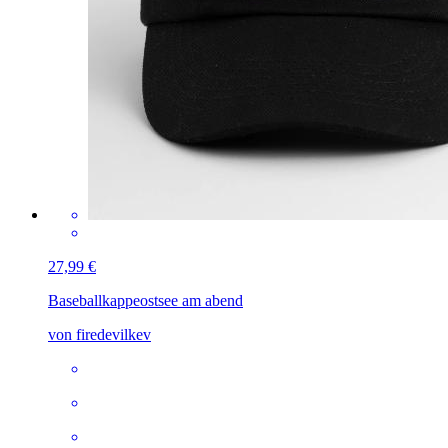
27,99 €
Baseballkappe
ostsee am abend
von firedevilkev