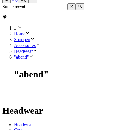
0
0
Suche
...
Home
Shoppen
Accessoires
Headwear
"abend"
"
abend
"
Headwear
Headwear
Caps