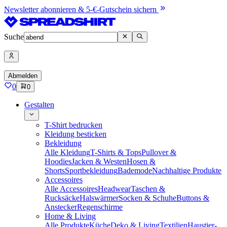
Newsletter abonnieren & 5-€-Gutschein sichern
Suche
Abmelden
0
0
Gestalten
T-Shirt bedrucken
Kleidung besticken
Bekleidung
Alle Kleidung
T-Shirts & Tops
Pullover &
Hoodies
Jacken & Westen
Hosen &
Shorts
Sportbekleidung
Bademode
Nachhaltige Produkte
Accessoires
Alle Accessoires
Headwear
Taschen &
Rucksäcke
Halswärmer
Socken & Schuhe
Buttons &
Anstecker
Regenschirme
Home & Living
Alle Produkte
Küche
Deko & Living
Textilien
Haustier-