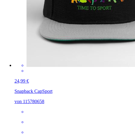
24,99 €
Snapback Cap
Sport
von 115780658