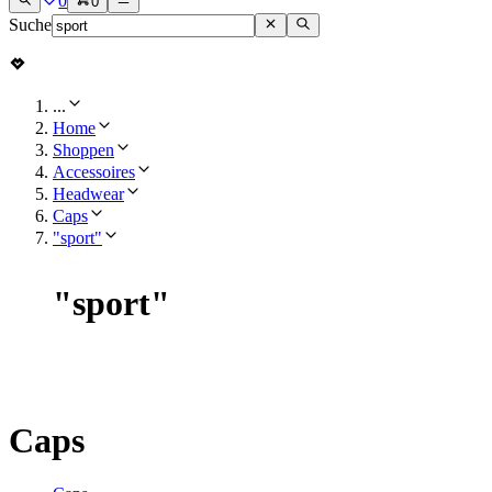
0
0
Suche
...
Home
Shoppen
Accessoires
Headwear
Caps
"sport"
"
sport
"
Caps