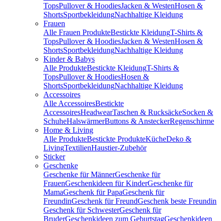
Tops
Pullover & Hoodies
Jacken & Westen
Hosen &
Shorts
Sportbekleidung
Nachhaltige Kleidung
Frauen
Alle Frauen Produkte
Bestickte Kleidung
T-Shirts &
Tops
Pullover & Hoodies
Jacken & Westen
Hosen &
Shorts
Sportbekleidung
Nachhaltige Kleidung
Kinder & Babys
Alle Produkte
Bestickte Kleidung
T-Shirts &
Tops
Pullover & Hoodies
Hosen &
Shorts
Sportbekleidung
Nachhaltige Kleidung
Accessoires
Alle Accessoires
Bestickte
Accessoires
Headwear
Taschen & Rucksäcke
Socken &
Schuhe
Halswärmer
Buttons & Anstecker
Regenschirme
Home & Living
Alle Produkte
Bestickte Produkte
Küche
Deko &
Living
Textilien
Haustier-Zubehör
Sticker
Geschenke
Geschenke für Männer
Geschenke für
Frauen
Geschenkideen für Kinder
Geschenke für
Mama
Geschenk für Papa
Geschenk für
Freundin
Geschenk für Freund
Geschenk beste Freundin
Geschenk für Schwester
Geschenk für
Bruder
Geschenkideen zum Geburtstag
Geschenkideen