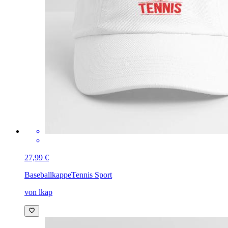
27,99 €
Baseballkappe
Tennis Sport
von lkap