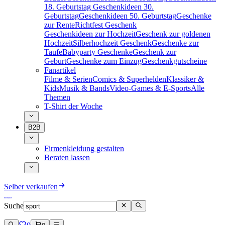
18. Geburtstag
Geschenkideen 30.
Geburtstag
Geschenkideen 50. Geburtstag
Geschenke
zur Rente
Richtfest Geschenk
Geschenkideen zur Hochzeit
Geschenk zur goldenen
Hochzeit
Silberhochzeit Geschenk
Geschenke zur
Taufe
Babyparty Geschenke
Geschenk zur
Geburt
Geschenke zum Einzug
Geschenkgutscheine
Fanartikel
Filme & Serien
Comics & Superhelden
Klassiker &
Kids
Musik & Bands
Video-Games & E-Sports
Alle
Themen
T-Shirt der Woche
B2B
Firmenkleidung gestalten
Beraten lassen
Selber verkaufen
Suche