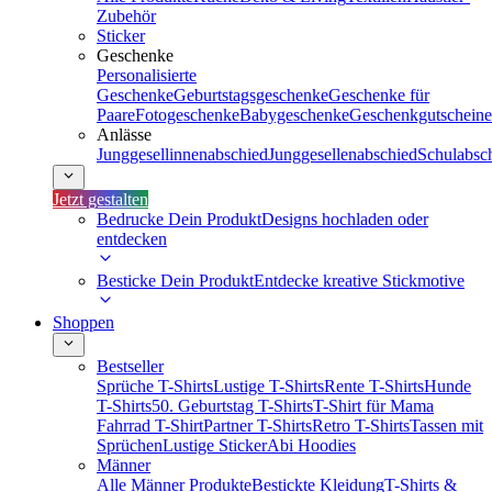
Zubehör
Sticker
Geschenke
Personalisierte
Geschenke
Geburtstagsgeschenke
Geschenke für
Paare
Fotogeschenke
Babygeschenke
Geschenkgutscheine
Anlässe
Junggesellinnenabschied
Junggesellenabschied
Schulabsc
Jetzt gestalten
Bedrucke Dein Produkt
Designs hochladen oder
entdecken
Besticke Dein Produkt
Entdecke kreative Stickmotive
Shoppen
Bestseller
Sprüche T-Shirts
Lustige T-Shirts
Rente T-Shirts
Hunde
T-Shirts
50. Geburtstag T-Shirts
T-Shirt für Mama
Fahrrad T-Shirt
Partner T-Shirts
Retro T-Shirts
Tassen mit
Sprüchen
Lustige Sticker
Abi Hoodies
Männer
Alle Männer Produkte
Bestickte Kleidung
T-Shirts &