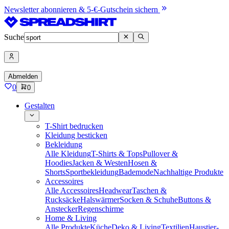
Newsletter abonnieren & 5-€-Gutschein sichern
Suche
Abmelden
0
0
Gestalten
T-Shirt bedrucken
Kleidung besticken
Bekleidung
Alle Kleidung
T-Shirts & Tops
Pullover &
Hoodies
Jacken & Westen
Hosen &
Shorts
Sportbekleidung
Bademode
Nachhaltige Produkte
Accessoires
Alle Accessoires
Headwear
Taschen &
Rucksäcke
Halswärmer
Socken & Schuhe
Buttons &
Anstecker
Regenschirme
Home & Living
Alle Produkte
Küche
Deko & Living
Textilien
Haustier-