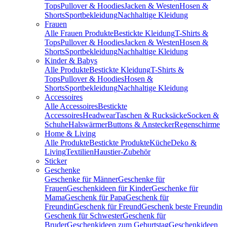
Tops
Pullover & Hoodies
Jacken & Westen
Hosen &
Shorts
Sportbekleidung
Nachhaltige Kleidung
Frauen
Alle Frauen Produkte
Bestickte Kleidung
T-Shirts &
Tops
Pullover & Hoodies
Jacken & Westen
Hosen &
Shorts
Sportbekleidung
Nachhaltige Kleidung
Kinder & Babys
Alle Produkte
Bestickte Kleidung
T-Shirts &
Tops
Pullover & Hoodies
Hosen &
Shorts
Sportbekleidung
Nachhaltige Kleidung
Accessoires
Alle Accessoires
Bestickte
Accessoires
Headwear
Taschen & Rucksäcke
Socken &
Schuhe
Halswärmer
Buttons & Anstecker
Regenschirme
Home & Living
Alle Produkte
Bestickte Produkte
Küche
Deko &
Living
Textilien
Haustier-Zubehör
Sticker
Geschenke
Geschenke für Männer
Geschenke für
Frauen
Geschenkideen für Kinder
Geschenke für
Mama
Geschenk für Papa
Geschenk für
Freundin
Geschenk für Freund
Geschenk beste Freundin
Geschenk für Schwester
Geschenk für
Bruder
Geschenkideen zum Geburtstag
Geschenkideen