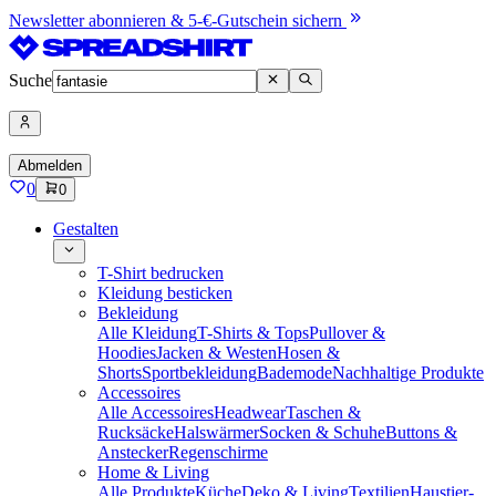
Newsletter abonnieren & 5-€-Gutschein sichern
Suche
Abmelden
0
0
Gestalten
T-Shirt bedrucken
Kleidung besticken
Bekleidung
Alle Kleidung
T-Shirts & Tops
Pullover &
Hoodies
Jacken & Westen
Hosen &
Shorts
Sportbekleidung
Bademode
Nachhaltige Produkte
Accessoires
Alle Accessoires
Headwear
Taschen &
Rucksäcke
Halswärmer
Socken & Schuhe
Buttons &
Anstecker
Regenschirme
Home & Living
Alle Produkte
Küche
Deko & Living
Textilien
Haustier-