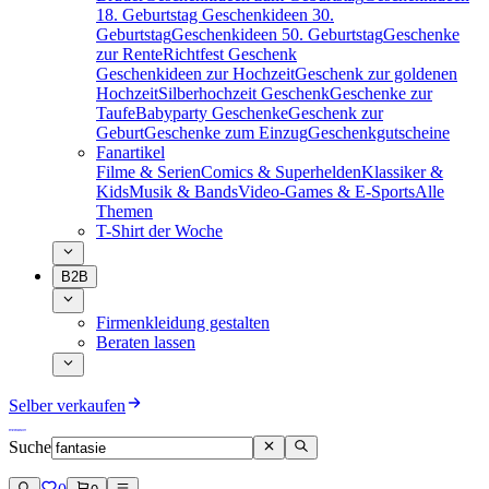
18. Geburtstag
Geschenkideen 30.
Geburtstag
Geschenkideen 50. Geburtstag
Geschenke
zur Rente
Richtfest Geschenk
Geschenkideen zur Hochzeit
Geschenk zur goldenen
Hochzeit
Silberhochzeit Geschenk
Geschenke zur
Taufe
Babyparty Geschenke
Geschenk zur
Geburt
Geschenke zum Einzug
Geschenkgutscheine
Fanartikel
Filme & Serien
Comics & Superhelden
Klassiker &
Kids
Musik & Bands
Video-Games & E-Sports
Alle
Themen
T-Shirt der Woche
B2B
Firmenkleidung gestalten
Beraten lassen
Selber verkaufen
Suche