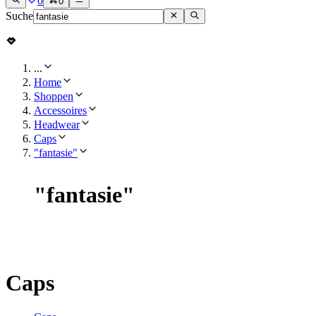
0
0
Suche
...
Home
Shoppen
Accessoires
Headwear
Caps
"fantasie"
"
fantasie
"
Caps