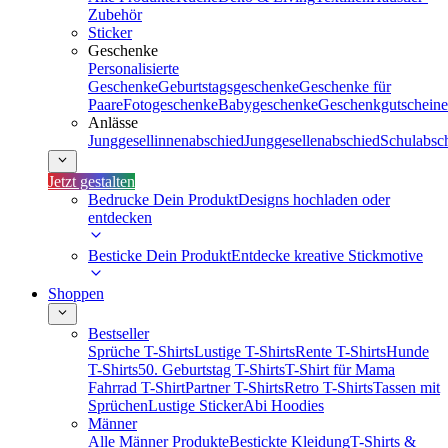
Zubehör
Sticker
Geschenke
Personalisierte
Geschenke
Geburtstagsgeschenke
Geschenke für
Paare
Fotogeschenke
Babygeschenke
Geschenkgutscheine
Anlässe
Junggesellinnenabschied
Junggesellenabschied
Schulabsc
Jetzt gestalten
Bedrucke Dein Produkt
Designs hochladen oder
entdecken
Besticke Dein Produkt
Entdecke kreative Stickmotive
Shoppen
Bestseller
Sprüche T-Shirts
Lustige T-Shirts
Rente T-Shirts
Hunde
T-Shirts
50. Geburtstag T-Shirts
T-Shirt für Mama
Fahrrad T-Shirt
Partner T-Shirts
Retro T-Shirts
Tassen mit
Sprüchen
Lustige Sticker
Abi Hoodies
Männer
Alle Männer Produkte
Bestickte Kleidung
T-Shirts &