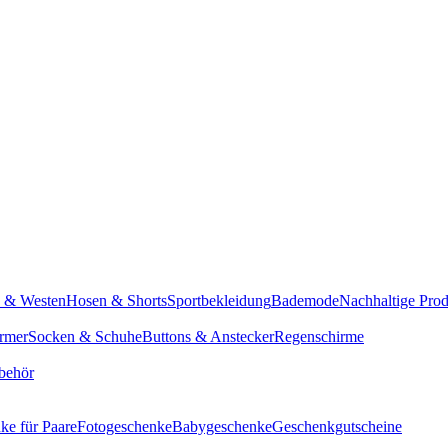
n & Westen
Hosen & Shorts
Sportbekleidung
Bademode
Nachhaltige Pro
rmer
Socken & Schuhe
Buttons & Anstecker
Regenschirme
behör
ke für Paare
Fotogeschenke
Babygeschenke
Geschenkgutscheine