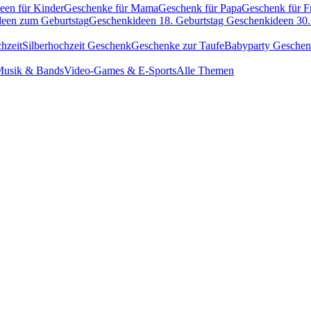
een für Kinder
Geschenke für Mama
Geschenk für Papa
Geschenk für F
een zum Geburtstag
Geschenkideen 18. Geburtstag
Geschenkideen 30.
hzeit
Silberhochzeit Geschenk
Geschenke zur Taufe
Babyparty Gesche
usik & Bands
Video-Games & E-Sports
Alle Themen