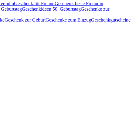
reundin
Geschenk für Freund
Geschenk beste Freundin
 Geburtstag
Geschenkideen 50. Geburtstag
Geschenke zur
nke
Geschenk zur Geburt
Geschenke zum Einzug
Geschenkgutscheine