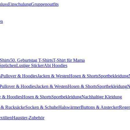
hluss
Einschulung
Gruppenoutfits
en
Shirts
50. Geburtstag T-Shirts
T-Shirt für Mama
 Sprüchen
Lustige Sticker
Abi Hoodies
s
Pullover & Hoodies
Jacken & Westen
Hosen & Shorts
Sportbekleidung
Pullover & Hoodies
Jacken & Westen
Hosen & Shorts
Sportbekleidung
N
r & Hoodies
Hosen & Shorts
Sportbekleidung
Nachhaltige Kleidung
 & Rucksäcke
Socken & Schuhe
Halswärmer
Buttons & Anstecker
Regen
xtilien
Haustier-Zubehör