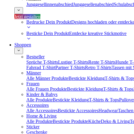
Junggesellinnenabschied
Junggesellenabschied
Schulabsc
Jetzt gestalten
Bedrucke Dein Produkt
Designs hochladen oder entdeck
Besticke Dein Produkt
Entdecke kreative Stickmotive
Shoppen
Bestseller
Sprüche T-Shirts
Lustige T-Shirts
Rente T-Shirts
Hunde T-
Fahrrad T-Shirt
Partner T-Shirts
Retro T-Shirts
Tassen mit
Männer
Alle Männer Produkte
Bestickte Kleidung
T-Shirts & Top
Frauen
Alle Frauen Produkte
Bestickte Kleidung
T-Shirts & Tops
Kinder & Babys
Alle Produkte
Bestickte Kleidung
T-Shirts & Tops
Pullove
Accessoires
Alle Accessoires
Bestickte Accessoires
Headwear
Taschen
Home & Living
Alle Produkte
Bestickte Produkte
Küche
Deko & Living
Te
Sticker
Geschenke