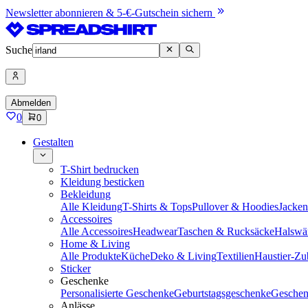
Newsletter abonnieren & 5-€-Gutschein sichern
Suche
Abmelden
0
0
Gestalten
T-Shirt bedrucken
Kleidung besticken
Bekleidung
Alle Kleidung
T-Shirts & Tops
Pullover & Hoodies
Jacke
Accessoires
Alle Accessoires
Headwear
Taschen & Rucksäcke
Halswä
Home & Living
Alle Produkte
Küche
Deko & Living
Textilien
Haustier-Zu
Sticker
Geschenke
Personalisierte Geschenke
Geburtstagsgeschenke
Geschen
Anlässe