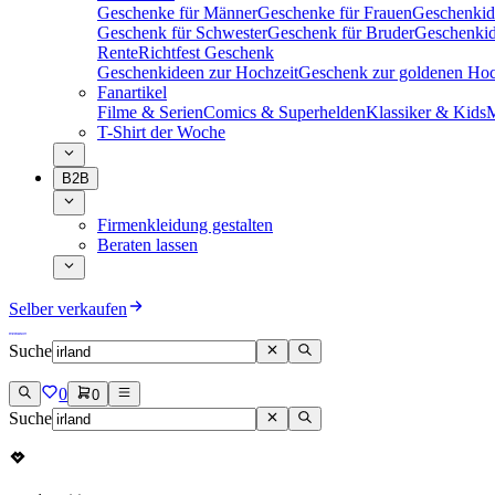
Geschenke für Männer
Geschenke für Frauen
Geschenkid
Geschenk für Schwester
Geschenk für Bruder
Geschenkid
Rente
Richtfest Geschenk
Geschenkideen zur Hochzeit
Geschenk zur goldenen Hoc
Fanartikel
Filme & Serien
Comics & Superhelden
Klassiker & Kids
M
T-Shirt der Woche
B2B
Firmenkleidung gestalten
Beraten lassen
Selber verkaufen
Suche
0
0
Suche