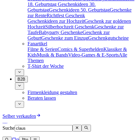
18. Geburtstag
Geschenkideen 30.
Geburtstag
Geschenkideen 50. Geburtstag
Geschenke
zur Rente
Richtfest Geschenk
Geschenkideen zur Hochzeit
Geschenk zur goldenen
Hochzeit
Silberhochzeit Geschenk
Geschenke zur
Taufe
Babyparty Geschenke
Geschenk zur
Geburt
Geschenke zum Einzug
Geschenkgutscheine
Fanartikel
Filme & Serien
Comics & Superhelden
Klassiker &
Kids
Musik & Bands
Video-Games & E-Sports
Alle
Themen
T-Shirt der Woche
B2B
Firmenkleidung gestalten
Beraten lassen
Selber verkaufen
Suche