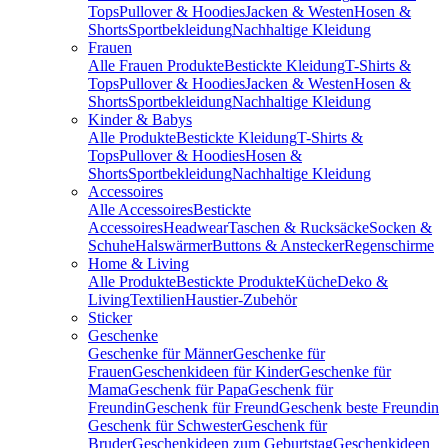
Tops
Pullover & Hoodies
Jacken & Westen
Hosen &
Shorts
Sportbekleidung
Nachhaltige Kleidung
Frauen
Alle Frauen Produkte
Bestickte Kleidung
T-Shirts &
Tops
Pullover & Hoodies
Jacken & Westen
Hosen &
Shorts
Sportbekleidung
Nachhaltige Kleidung
Kinder & Babys
Alle Produkte
Bestickte Kleidung
T-Shirts &
Tops
Pullover & Hoodies
Hosen &
Shorts
Sportbekleidung
Nachhaltige Kleidung
Accessoires
Alle Accessoires
Bestickte
Accessoires
Headwear
Taschen & Rucksäcke
Socken &
Schuhe
Halswärmer
Buttons & Anstecker
Regenschirme
Home & Living
Alle Produkte
Bestickte Produkte
Küche
Deko &
Living
Textilien
Haustier-Zubehör
Sticker
Geschenke
Geschenke für Männer
Geschenke für
Frauen
Geschenkideen für Kinder
Geschenke für
Mama
Geschenk für Papa
Geschenk für
Freundin
Geschenk für Freund
Geschenk beste Freundin
Geschenk für Schwester
Geschenk für
Bruder
Geschenkideen zum Geburtstag
Geschenkideen