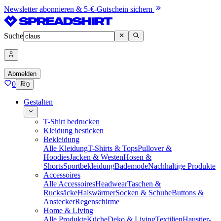
Newsletter abonnieren & 5-€-Gutschein sichern
Suche
Abmelden
0
0
Gestalten
T-Shirt bedrucken
Kleidung besticken
Bekleidung
Alle Kleidung
T-Shirts & Tops
Pullover &
Hoodies
Jacken & Westen
Hosen &
Shorts
Sportbekleidung
Bademode
Nachhaltige Produkte
Accessoires
Alle Accessoires
Headwear
Taschen &
Rucksäcke
Halswärmer
Socken & Schuhe
Buttons &
Anstecker
Regenschirme
Home & Living
Alle Produkte
Küche
Deko & Living
Textilien
Haustier-