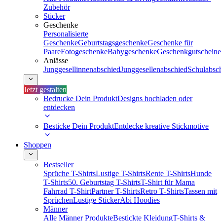
Zubehör
Sticker
Geschenke
Personalisierte
Geschenke
Geburtstagsgeschenke
Geschenke für
Paare
Fotogeschenke
Babygeschenke
Geschenkgutscheine
Anlässe
Junggesellinnenabschied
Junggesellenabschied
Schulabsc
Jetzt gestalten
Bedrucke Dein Produkt
Designs hochladen oder
entdecken
Besticke Dein Produkt
Entdecke kreative Stickmotive
Shoppen
Bestseller
Sprüche T-Shirts
Lustige T-Shirts
Rente T-Shirts
Hunde
T-Shirts
50. Geburtstag T-Shirts
T-Shirt für Mama
Fahrrad T-Shirt
Partner T-Shirts
Retro T-Shirts
Tassen mit
Sprüchen
Lustige Sticker
Abi Hoodies
Männer
Alle Männer Produkte
Bestickte Kleidung
T-Shirts &