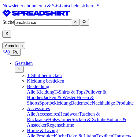
Newsletter abonnieren & 5-€-Gutschein sichern
Suche
Abmelden
0
0
Gestalten
T-Shirt bedrucken
Kleidung besticken
Bekleidung
Alle Kleidung
T-Shirts & Tops
Pullover &
Hoodies
Jacken & Westen
Hosen &
Shorts
Sportbekleidung
Bademode
Nachhaltige Produkte
Accessoires
Alle Accessoires
Headwear
Taschen &
Rucksäcke
Halswärmer
Socken & Schuhe
Buttons &
Anstecker
Regenschirme
Home & Living
Alle Produkte
Küche
Deko & Living
Textilien
Haustier-