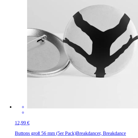
12,99 €
Buttons groß 56 mm (5er Pack)
Breakdancer, Breakdance