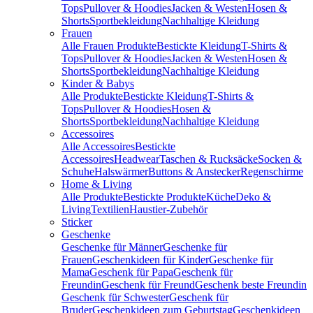
Tops
Pullover & Hoodies
Jacken & Westen
Hosen &
Shorts
Sportbekleidung
Nachhaltige Kleidung
Frauen
Alle Frauen Produkte
Bestickte Kleidung
T-Shirts &
Tops
Pullover & Hoodies
Jacken & Westen
Hosen &
Shorts
Sportbekleidung
Nachhaltige Kleidung
Kinder & Babys
Alle Produkte
Bestickte Kleidung
T-Shirts &
Tops
Pullover & Hoodies
Hosen &
Shorts
Sportbekleidung
Nachhaltige Kleidung
Accessoires
Alle Accessoires
Bestickte
Accessoires
Headwear
Taschen & Rucksäcke
Socken &
Schuhe
Halswärmer
Buttons & Anstecker
Regenschirme
Home & Living
Alle Produkte
Bestickte Produkte
Küche
Deko &
Living
Textilien
Haustier-Zubehör
Sticker
Geschenke
Geschenke für Männer
Geschenke für
Frauen
Geschenkideen für Kinder
Geschenke für
Mama
Geschenk für Papa
Geschenk für
Freundin
Geschenk für Freund
Geschenk beste Freundin
Geschenk für Schwester
Geschenk für
Bruder
Geschenkideen zum Geburtstag
Geschenkideen