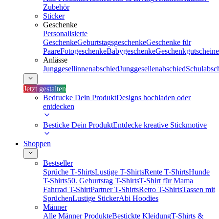
Zubehör
Sticker
Geschenke
Personalisierte
Geschenke
Geburtstagsgeschenke
Geschenke für
Paare
Fotogeschenke
Babygeschenke
Geschenkgutscheine
Anlässe
Junggesellinnenabschied
Junggesellenabschied
Schulabsc
Jetzt gestalten
Bedrucke Dein Produkt
Designs hochladen oder
entdecken
Besticke Dein Produkt
Entdecke kreative Stickmotive
Shoppen
Bestseller
Sprüche T-Shirts
Lustige T-Shirts
Rente T-Shirts
Hunde
T-Shirts
50. Geburtstag T-Shirts
T-Shirt für Mama
Fahrrad T-Shirt
Partner T-Shirts
Retro T-Shirts
Tassen mit
Sprüchen
Lustige Sticker
Abi Hoodies
Männer
Alle Männer Produkte
Bestickte Kleidung
T-Shirts &