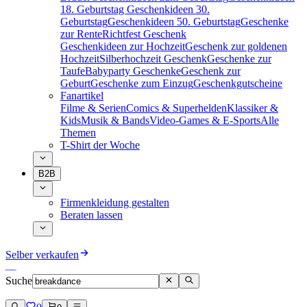
18. Geburtstag
Geschenkideen 30.
Geburtstag
Geschenkideen 50. Geburtstag
Geschenke
zur Rente
Richtfest Geschenk
Geschenkideen zur Hochzeit
Geschenk zur goldenen
Hochzeit
Silberhochzeit Geschenk
Geschenke zur
Taufe
Babyparty Geschenke
Geschenk zur
Geburt
Geschenke zum Einzug
Geschenkgutscheine
Fanartikel
Filme & Serien
Comics & Superhelden
Klassiker &
Kids
Musik & Bands
Video-Games & E-Sports
Alle
Themen
T-Shirt der Woche
B2B
Firmenkleidung gestalten
Beraten lassen
Selber verkaufen
Suche