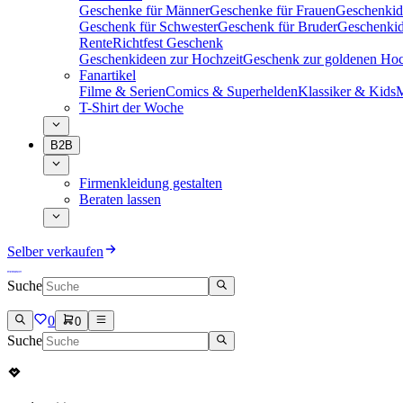
Geschenke für Männer
Geschenke für Frauen
Geschenkid
Geschenk für Schwester
Geschenk für Bruder
Geschenkid
Rente
Richtfest Geschenk
Geschenkideen zur Hochzeit
Geschenk zur goldenen Hoc
Fanartikel
Filme & Serien
Comics & Superhelden
Klassiker & Kids
M
T-Shirt der Woche
B2B
Firmenkleidung gestalten
Beraten lassen
Selber verkaufen
Suche
0
0
Suche