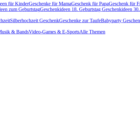
een für Kinder
Geschenke für Mama
Geschenk für Papa
Geschenk für F
een zum Geburtstag
Geschenkideen 18. Geburtstag
Geschenkideen 30.
hzeit
Silberhochzeit Geschenk
Geschenke zur Taufe
Babyparty Gesche
usik & Bands
Video-Games & E-Sports
Alle Themen