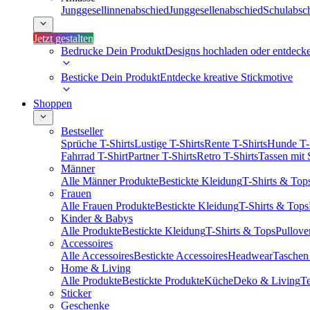
Junggesellinnenabschied
Junggesellenabschied
Schulabsc
Jetzt gestalten
Bedrucke Dein Produkt
Designs hochladen oder entdeck
Besticke Dein Produkt
Entdecke kreative Stickmotive
Shoppen
Bestseller
Sprüche T-Shirts
Lustige T-Shirts
Rente T-Shirts
Hunde T-
Fahrrad T-Shirt
Partner T-Shirts
Retro T-Shirts
Tassen mit
Männer
Alle Männer Produkte
Bestickte Kleidung
T-Shirts & Top
Frauen
Alle Frauen Produkte
Bestickte Kleidung
T-Shirts & Tops
Kinder & Babys
Alle Produkte
Bestickte Kleidung
T-Shirts & Tops
Pullove
Accessoires
Alle Accessoires
Bestickte Accessoires
Headwear
Taschen
Home & Living
Alle Produkte
Bestickte Produkte
Küche
Deko & Living
Te
Sticker
Geschenke