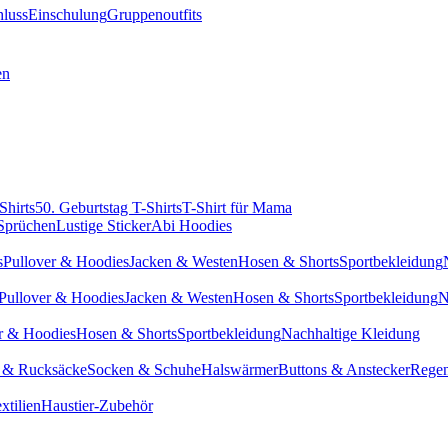
hluss
Einschulung
Gruppenoutfits
en
Shirts
50. Geburtstag T-Shirts
T-Shirt für Mama
 Sprüchen
Lustige Sticker
Abi Hoodies
s
Pullover & Hoodies
Jacken & Westen
Hosen & Shorts
Sportbekleidung
Pullover & Hoodies
Jacken & Westen
Hosen & Shorts
Sportbekleidung
N
r & Hoodies
Hosen & Shorts
Sportbekleidung
Nachhaltige Kleidung
 & Rucksäcke
Socken & Schuhe
Halswärmer
Buttons & Anstecker
Regen
xtilien
Haustier-Zubehör