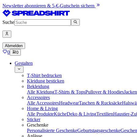
Newsletter abonnieren & 5-€-Gutschein sichern
Suche
Abmelden
0
0
Gestalten
T-Shirt bedrucken
Kleidung besticken
Bekleidung
Alle Kleidung
T-Shirts & Tops
Pullover & Hoodies
Jacke
Accessoires
Alle Accessoires
Headwear
Taschen & Rucksäcke
Halswä
Home & Living
Alle Produkte
Küche
Deko & Living
Textilien
Haustier-Zu
Sticker
Geschenke
Personalisierte Geschenke
Geburtstagsgeschenke
Geschen
Anlässe