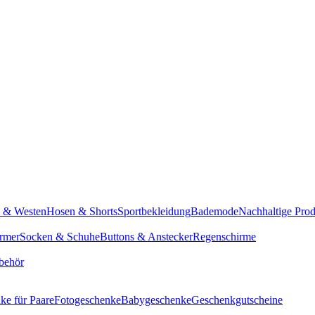
n & Westen
Hosen & Shorts
Sportbekleidung
Bademode
Nachhaltige Pro
rmer
Socken & Schuhe
Buttons & Anstecker
Regenschirme
behör
ke für Paare
Fotogeschenke
Babygeschenke
Geschenkgutscheine