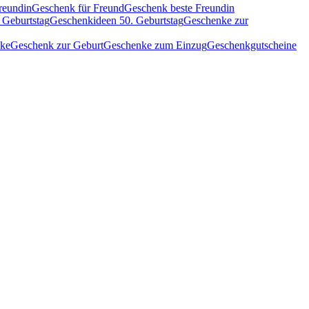
reundin
Geschenk für Freund
Geschenk beste Freundin
 Geburtstag
Geschenkideen 50. Geburtstag
Geschenke zur
nke
Geschenk zur Geburt
Geschenke zum Einzug
Geschenkgutscheine