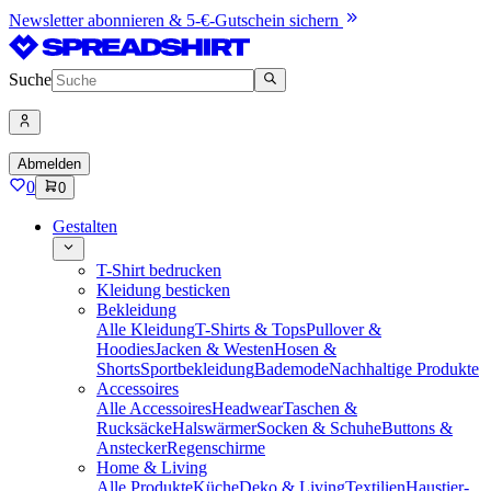
Newsletter abonnieren & 5-€-Gutschein sichern
Suche
Abmelden
0
0
Gestalten
T-Shirt bedrucken
Kleidung besticken
Bekleidung
Alle Kleidung
T-Shirts & Tops
Pullover &
Hoodies
Jacken & Westen
Hosen &
Shorts
Sportbekleidung
Bademode
Nachhaltige Produkte
Accessoires
Alle Accessoires
Headwear
Taschen &
Rucksäcke
Halswärmer
Socken & Schuhe
Buttons &
Anstecker
Regenschirme
Home & Living
Alle Produkte
Küche
Deko & Living
Textilien
Haustier-