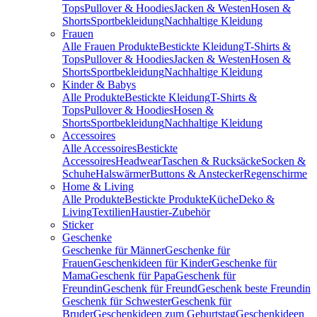
Tops
Pullover & Hoodies
Jacken & Westen
Hosen &
Shorts
Sportbekleidung
Nachhaltige Kleidung
Frauen
Alle Frauen Produkte
Bestickte Kleidung
T-Shirts &
Tops
Pullover & Hoodies
Jacken & Westen
Hosen &
Shorts
Sportbekleidung
Nachhaltige Kleidung
Kinder & Babys
Alle Produkte
Bestickte Kleidung
T-Shirts &
Tops
Pullover & Hoodies
Hosen &
Shorts
Sportbekleidung
Nachhaltige Kleidung
Accessoires
Alle Accessoires
Bestickte
Accessoires
Headwear
Taschen & Rucksäcke
Socken &
Schuhe
Halswärmer
Buttons & Anstecker
Regenschirme
Home & Living
Alle Produkte
Bestickte Produkte
Küche
Deko &
Living
Textilien
Haustier-Zubehör
Sticker
Geschenke
Geschenke für Männer
Geschenke für
Frauen
Geschenkideen für Kinder
Geschenke für
Mama
Geschenk für Papa
Geschenk für
Freundin
Geschenk für Freund
Geschenk beste Freundin
Geschenk für Schwester
Geschenk für
Bruder
Geschenkideen zum Geburtstag
Geschenkideen