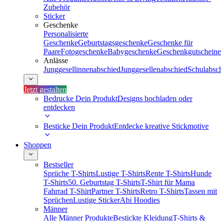
Zubehör
Sticker
Geschenke
Personalisierte
Geschenke
Geburtstagsgeschenke
Geschenke für
Paare
Fotogeschenke
Babygeschenke
Geschenkgutscheine
Anlässe
Junggesellinnenabschied
Junggesellenabschied
Schulabsc
Jetzt gestalten
Bedrucke Dein Produkt
Designs hochladen oder
entdecken
Besticke Dein Produkt
Entdecke kreative Stickmotive
Shoppen
Bestseller
Sprüche T-Shirts
Lustige T-Shirts
Rente T-Shirts
Hunde
T-Shirts
50. Geburtstag T-Shirts
T-Shirt für Mama
Fahrrad T-Shirt
Partner T-Shirts
Retro T-Shirts
Tassen mit
Sprüchen
Lustige Sticker
Abi Hoodies
Männer
Alle Männer Produkte
Bestickte Kleidung
T-Shirts &