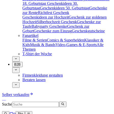
18. Geburtstag
Geschenkideen 30.
Geburtstag
Geschenkideen 50. Geburtstag
Geschenke
zur Rente
Richtfest Geschenk
Geschenkideen zur Hochzeit
Geschenk zur goldenen
Hochzeit
Silberhochzeit Geschenk
Geschenke zur
Taufe
Babyparty Geschenke
Geschenk zur
Geburt
Geschenke zum Einzug
Geschenkgutscheine
Fanartikel
Filme & Serien
Comics & Superhelden
Klassiker &
Kids
Musik & Bands
Video-Games & E-Sports
Alle
Themen
T-Shirt der Woche
B2B
Firmenkleidung gestalten
Beraten lassen
Selber verkaufen
Suche