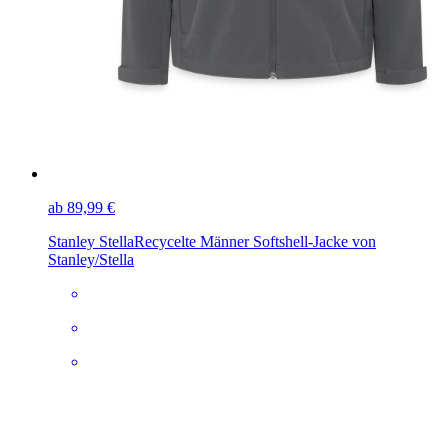
ab 89,99 €
Stanley Stella
Recycelte Männer Softshell-Jacke von
Stanley/Stella