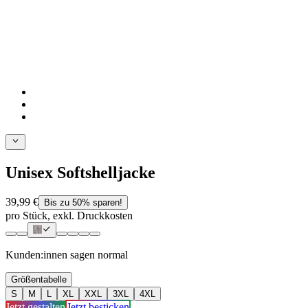
Unisex Softshelljacke
39,99 €
Bis zu 50% sparen!
pro Stück, exkl. Druckkosten
Kunden:innen sagen
normal
Größentabelle
S
M
L
XL
XXL
3XL
4XL
Jetzt gestalten
Jetzt besticken