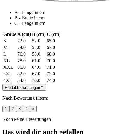
A - Länge in cm
B - Breite in cm
C - Länge in cm
Größe
A (cm)
B (cm)
C (cm)
S
72.0
52.0
65.0
M
74.0
55.0
67.0
L
76.0
58.0
68.0
XL
78.0
61.0
70.0
XXL
80.0
64.0
71.0
3XL
82.0
67.0
73.0
4XL
84.0
70.0
74.0
Produktbewertungen
Nach Bewertung filtern:
1
2
3
4
5
Noch keine Bewertungen
Das wird dir auch gefallen