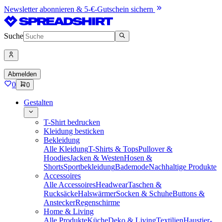
Newsletter abonnieren & 5-€-Gutschein sichern
Suche
Abmelden
0
0
Gestalten
T-Shirt bedrucken
Kleidung besticken
Bekleidung
Alle Kleidung
T-Shirts & Tops
Pullover &
Hoodies
Jacken & Westen
Hosen &
Shorts
Sportbekleidung
Bademode
Nachhaltige Produkte
Accessoires
Alle Accessoires
Headwear
Taschen &
Rucksäcke
Halswärmer
Socken & Schuhe
Buttons &
Anstecker
Regenschirme
Home & Living
Alle Produkte
Küche
Deko & Living
Textilien
Haustier-