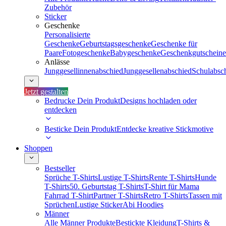
Zubehör
Sticker
Geschenke
Personalisierte
Geschenke
Geburtstagsgeschenke
Geschenke für
Paare
Fotogeschenke
Babygeschenke
Geschenkgutscheine
Anlässe
Junggesellinnenabschied
Junggesellenabschied
Schulabsc
Jetzt gestalten
Bedrucke Dein Produkt
Designs hochladen oder
entdecken
Besticke Dein Produkt
Entdecke kreative Stickmotive
Shoppen
Bestseller
Sprüche T-Shirts
Lustige T-Shirts
Rente T-Shirts
Hunde
T-Shirts
50. Geburtstag T-Shirts
T-Shirt für Mama
Fahrrad T-Shirt
Partner T-Shirts
Retro T-Shirts
Tassen mit
Sprüchen
Lustige Sticker
Abi Hoodies
Männer
Alle Männer Produkte
Bestickte Kleidung
T-Shirts &