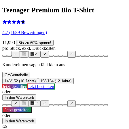
Teenager Premium Bio T-Shirt
4.7 (1689 Bewertungen)
11,99 €
Bis zu 60% sparen!
pro Stück, exkl. Druckkosten
Kunden:innen sagen
fällt klein aus
Größentabelle
146/152 (10 Jahre)
158/164 (12 Jahre)
Jetzt gestalten
Jetzt besticken
oder
In den Warenkorb
Jetzt gestalten
oder
In den Warenkorb