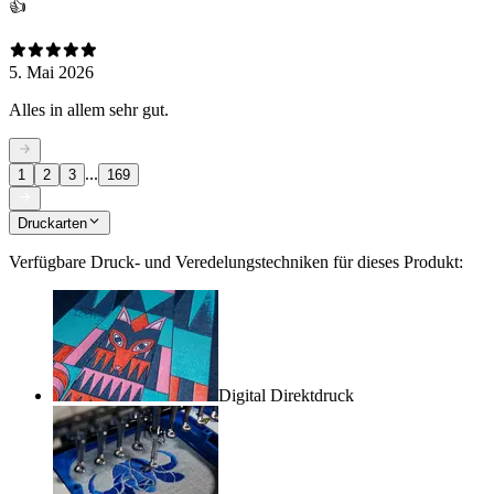
👍
5. Mai 2026
Alles in allem sehr gut.
...
1
2
3
169
Druckarten
Verfügbare Druck- und Veredelungstechniken für dieses Produkt:
Digital Direktdruck