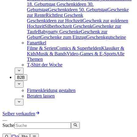
18. Geburtstag
Geschenkideen 30.
Geburtstag
Geschenkideen 50. Geburtstag
Geschenke
zur Rente
Richtfest Geschenk
Geschenkideen zur Hochzeit
Geschenk zur goldenen
Hochzeit
Silberhochzeit Geschenk
Geschenke zur
Taufe
Babyparty Geschenke
Geschenk zur
Geburt
Geschenke zum Einzug
Geschenkgutscheine
Fanartikel
Filme & Serien
Comics & Superhelden
Klassiker &
Kids
Musik & Bands
Video-Games & E-Sports
Alle
Themen
T-Shirt der Woche
B2B
Firmenkleidung gestalten
Beraten lassen
Selber verkaufen
Suche