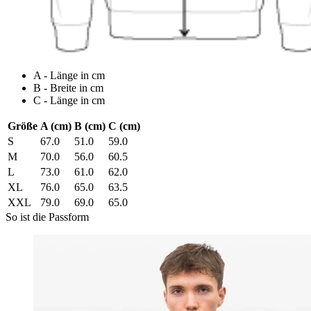
A - Länge in cm
B - Breite in cm
C - Länge in cm
Größe
A (cm)
B (cm)
C (cm)
S
67.0
51.0
59.0
M
70.0
56.0
60.5
L
73.0
61.0
62.0
XL
76.0
65.0
63.5
XXL
79.0
69.0
65.0
So ist die Passform