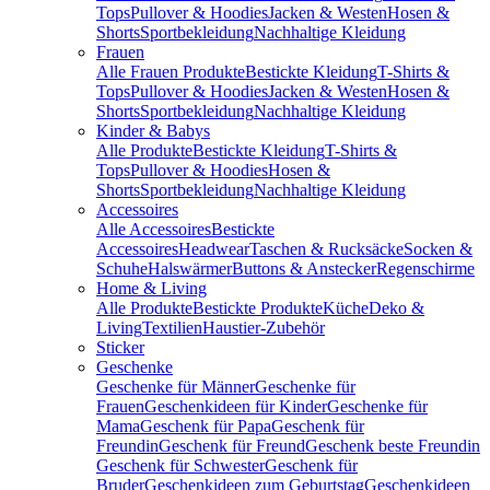
Tops
Pullover & Hoodies
Jacken & Westen
Hosen &
Shorts
Sportbekleidung
Nachhaltige Kleidung
Frauen
Alle Frauen Produkte
Bestickte Kleidung
T-Shirts &
Tops
Pullover & Hoodies
Jacken & Westen
Hosen &
Shorts
Sportbekleidung
Nachhaltige Kleidung
Kinder & Babys
Alle Produkte
Bestickte Kleidung
T-Shirts &
Tops
Pullover & Hoodies
Hosen &
Shorts
Sportbekleidung
Nachhaltige Kleidung
Accessoires
Alle Accessoires
Bestickte
Accessoires
Headwear
Taschen & Rucksäcke
Socken &
Schuhe
Halswärmer
Buttons & Anstecker
Regenschirme
Home & Living
Alle Produkte
Bestickte Produkte
Küche
Deko &
Living
Textilien
Haustier-Zubehör
Sticker
Geschenke
Geschenke für Männer
Geschenke für
Frauen
Geschenkideen für Kinder
Geschenke für
Mama
Geschenk für Papa
Geschenk für
Freundin
Geschenk für Freund
Geschenk beste Freundin
Geschenk für Schwester
Geschenk für
Bruder
Geschenkideen zum Geburtstag
Geschenkideen