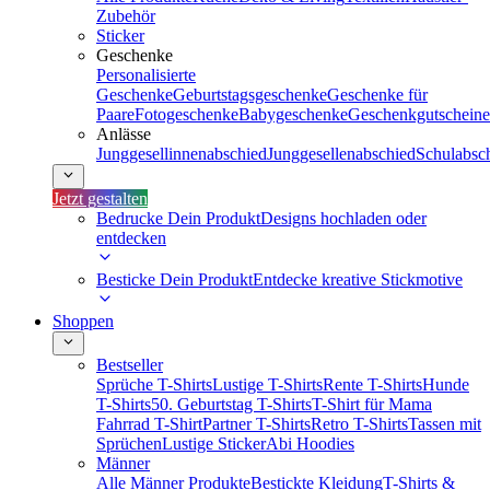
Zubehör
Sticker
Geschenke
Personalisierte
Geschenke
Geburtstagsgeschenke
Geschenke für
Paare
Fotogeschenke
Babygeschenke
Geschenkgutscheine
Anlässe
Junggesellinnenabschied
Junggesellenabschied
Schulabsc
Jetzt gestalten
Bedrucke Dein Produkt
Designs hochladen oder
entdecken
Besticke Dein Produkt
Entdecke kreative Stickmotive
Shoppen
Bestseller
Sprüche T-Shirts
Lustige T-Shirts
Rente T-Shirts
Hunde
T-Shirts
50. Geburtstag T-Shirts
T-Shirt für Mama
Fahrrad T-Shirt
Partner T-Shirts
Retro T-Shirts
Tassen mit
Sprüchen
Lustige Sticker
Abi Hoodies
Männer
Alle Männer Produkte
Bestickte Kleidung
T-Shirts &