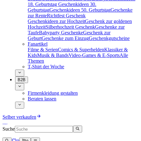
18. Geburtstag
Geschenkideen 30.
Geburtstag
Geschenkideen 50. Geburtstag
Geschenke
zur Rente
Richtfest Geschenk
Geschenkideen zur Hochzeit
Geschenk zur goldenen
Hochzeit
Silberhochzeit Geschenk
Geschenke zur
Taufe
Babyparty Geschenke
Geschenk zur
Geburt
Geschenke zum Einzug
Geschenkgutscheine
Fanartikel
Filme & Serien
Comics & Superhelden
Klassiker &
Kids
Musik & Bands
Video-Games & E-Sports
Alle
Themen
T-Shirt der Woche
B2B
Firmenkleidung gestalten
Beraten lassen
Selber verkaufen
Suche