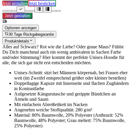
Jetzt gestalten
Jetzt besticken
Jetzt gestalten
Optionen anzeigen
30 Tage Rückgabegarantie
Produktdetails
Alles auf Schwarz? Rot wie die Liebe? Oder graue Maus? Fühlst
Du Dich manchmal auch ein wenig ambivalent in Sachen Farbe
und/oder Stimmung? Hier kommt der perfekte Unisex-Hoodie für
alle, die sich gar nicht erst entscheiden möchten.
Unisex-Schnitt: sitzt bei Männern körpernah, bei Frauen eher
weit (im Zweifel entsprechend größer oder kleiner bestellen)
Doppellagige Kapuze mit Innenseite und flachen Zugbändern
in Kontrastfarbe
Aufgesetzte Kängurutasche und gerippte Bündchen an
Ärmeln und Saum
Mit einfachem Abreißetikett im Nacken
Angenehm weiche Stoffqualität: 280 g/m²
Material: 80% Baumwolle, 20% Polyester (Anthrazit: 52%
Baumwolle, 48% Polyester; Grau meliert: 75% Baumwolle,
25% Polyester)