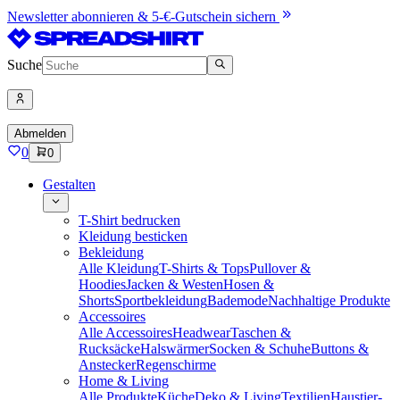
Newsletter abonnieren & 5-€-Gutschein sichern
Suche
Abmelden
0
0
Gestalten
T-Shirt bedrucken
Kleidung besticken
Bekleidung
Alle Kleidung
T-Shirts & Tops
Pullover &
Hoodies
Jacken & Westen
Hosen &
Shorts
Sportbekleidung
Bademode
Nachhaltige Produkte
Accessoires
Alle Accessoires
Headwear
Taschen &
Rucksäcke
Halswärmer
Socken & Schuhe
Buttons &
Anstecker
Regenschirme
Home & Living
Alle Produkte
Küche
Deko & Living
Textilien
Haustier-