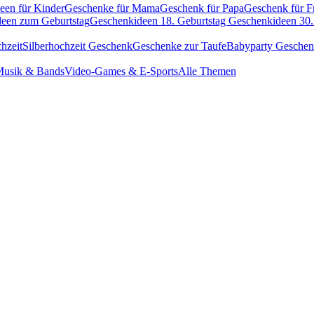
een für Kinder
Geschenke für Mama
Geschenk für Papa
Geschenk für F
een zum Geburtstag
Geschenkideen 18. Geburtstag
Geschenkideen 30.
hzeit
Silberhochzeit Geschenk
Geschenke zur Taufe
Babyparty Gesche
usik & Bands
Video-Games & E-Sports
Alle Themen