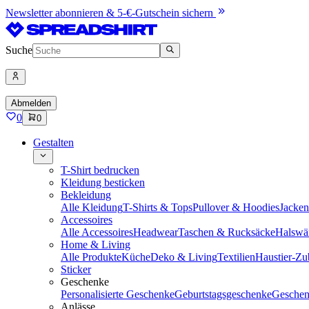
Newsletter abonnieren & 5-€-Gutschein sichern
Suche
Abmelden
0
0
Gestalten
T-Shirt bedrucken
Kleidung besticken
Bekleidung
Alle Kleidung
T-Shirts & Tops
Pullover & Hoodies
Jacke
Accessoires
Alle Accessoires
Headwear
Taschen & Rucksäcke
Halswä
Home & Living
Alle Produkte
Küche
Deko & Living
Textilien
Haustier-Zu
Sticker
Geschenke
Personalisierte Geschenke
Geburtstagsgeschenke
Geschen
Anlässe