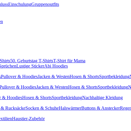
hluss
Einschulung
Gruppenoutfits
en
Shirts
50. Geburtstag T-Shirts
T-Shirt für Mama
 Sprüchen
Lustige Sticker
Abi Hoodies
s
Pullover & Hoodies
Jacken & Westen
Hosen & Shorts
Sportbekleidung
Pullover & Hoodies
Jacken & Westen
Hosen & Shorts
Sportbekleidung
N
r & Hoodies
Hosen & Shorts
Sportbekleidung
Nachhaltige Kleidung
 & Rucksäcke
Socken & Schuhe
Halswärmer
Buttons & Anstecker
Regen
xtilien
Haustier-Zubehör