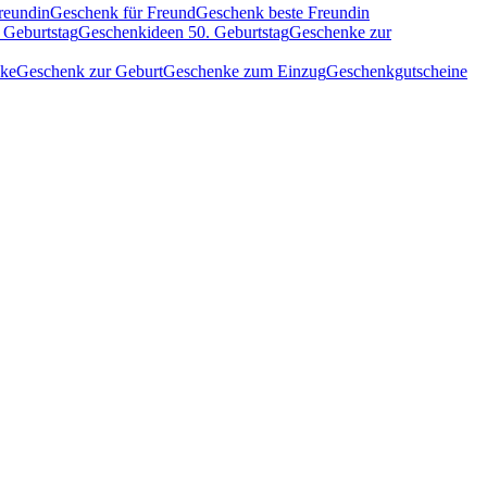
reundin
Geschenk für Freund
Geschenk beste Freundin
 Geburtstag
Geschenkideen 50. Geburtstag
Geschenke zur
nke
Geschenk zur Geburt
Geschenke zum Einzug
Geschenkgutscheine