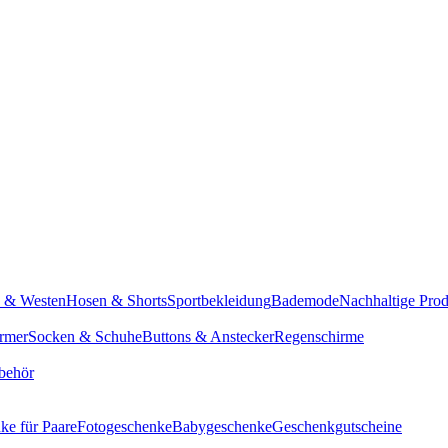
n & Westen
Hosen & Shorts
Sportbekleidung
Bademode
Nachhaltige Pro
rmer
Socken & Schuhe
Buttons & Anstecker
Regenschirme
behör
ke für Paare
Fotogeschenke
Babygeschenke
Geschenkgutscheine