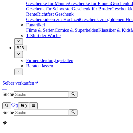
Geschenke für Männer
Geschenke für Frauen
Geschenkid
Geschenk für Schwester
Geschenk für Bruder
Geschenkid
Rente
Richtfest Geschenk
Geschenkideen zur Hochzeit
Geschenk zur goldenen Hoc
Fanartikel
Filme & Serien
Comics & Superhelden
Klassiker & Kids
M
T-Shirt der Woche
B2B
Firmenkleidung gestalten
Beraten lassen
Selber verkaufen
Suche
0
0
Suche