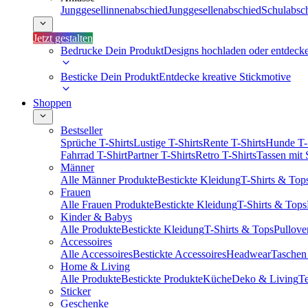
Junggesellinnenabschied
Junggesellenabschied
Schulabsc
Jetzt gestalten
Bedrucke Dein Produkt
Designs hochladen oder entdeck
Besticke Dein Produkt
Entdecke kreative Stickmotive
Shoppen
Bestseller
Sprüche T-Shirts
Lustige T-Shirts
Rente T-Shirts
Hunde T-
Fahrrad T-Shirt
Partner T-Shirts
Retro T-Shirts
Tassen mit
Männer
Alle Männer Produkte
Bestickte Kleidung
T-Shirts & Top
Frauen
Alle Frauen Produkte
Bestickte Kleidung
T-Shirts & Tops
Kinder & Babys
Alle Produkte
Bestickte Kleidung
T-Shirts & Tops
Pullove
Accessoires
Alle Accessoires
Bestickte Accessoires
Headwear
Taschen
Home & Living
Alle Produkte
Bestickte Produkte
Küche
Deko & Living
Te
Sticker
Geschenke