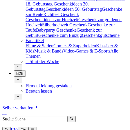
18. Geburtstag
Geschenkideen 30.
Geburtstag
Geschenkideen 50. Geburtstag
Geschenke
zur Rente
Richtfest Geschenk
Geschenkideen zur Hochzeit
Geschenk zur goldenen
Hochzeit
Silberhochzeit Geschenk
Geschenke zur
Taufe
Babyparty Geschenke
Geschenk zur
Geburt
Geschenke zum Einzug
Geschenkgutscheine
Fanartikel
Filme & Serien
Comics & Superhelden
Klassiker &
Kids
Musik & Bands
Video-Games & E-Sports
Alle
Themen
T-Shirt der Woche
B2B
Firmenkleidung gestalten
Beraten lassen
Selber verkaufen
Suche