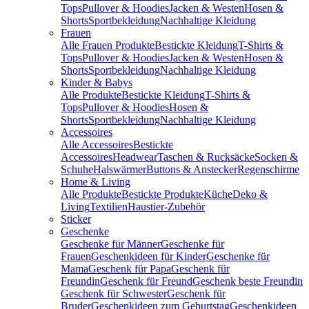
Tops
Pullover & Hoodies
Jacken & Westen
Hosen &
Shorts
Sportbekleidung
Nachhaltige Kleidung
Frauen
Alle Frauen Produkte
Bestickte Kleidung
T-Shirts &
Tops
Pullover & Hoodies
Jacken & Westen
Hosen &
Shorts
Sportbekleidung
Nachhaltige Kleidung
Kinder & Babys
Alle Produkte
Bestickte Kleidung
T-Shirts &
Tops
Pullover & Hoodies
Hosen &
Shorts
Sportbekleidung
Nachhaltige Kleidung
Accessoires
Alle Accessoires
Bestickte
Accessoires
Headwear
Taschen & Rucksäcke
Socken &
Schuhe
Halswärmer
Buttons & Anstecker
Regenschirme
Home & Living
Alle Produkte
Bestickte Produkte
Küche
Deko &
Living
Textilien
Haustier-Zubehör
Sticker
Geschenke
Geschenke für Männer
Geschenke für
Frauen
Geschenkideen für Kinder
Geschenke für
Mama
Geschenk für Papa
Geschenk für
Freundin
Geschenk für Freund
Geschenk beste Freundin
Geschenk für Schwester
Geschenk für
Bruder
Geschenkideen zum Geburtstag
Geschenkideen