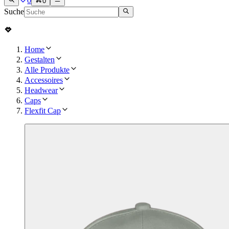
0
0
Suche
Home
Gestalten
Alle Produkte
Accessoires
Headwear
Caps
Flexfit Cap