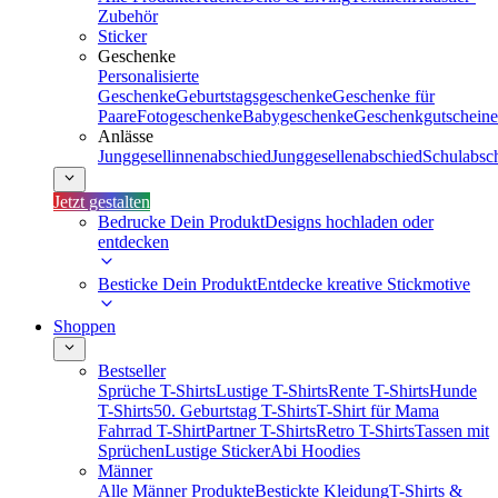
Zubehör
Sticker
Geschenke
Personalisierte
Geschenke
Geburtstagsgeschenke
Geschenke für
Paare
Fotogeschenke
Babygeschenke
Geschenkgutscheine
Anlässe
Junggesellinnenabschied
Junggesellenabschied
Schulabsc
Jetzt gestalten
Bedrucke Dein Produkt
Designs hochladen oder
entdecken
Besticke Dein Produkt
Entdecke kreative Stickmotive
Shoppen
Bestseller
Sprüche T-Shirts
Lustige T-Shirts
Rente T-Shirts
Hunde
T-Shirts
50. Geburtstag T-Shirts
T-Shirt für Mama
Fahrrad T-Shirt
Partner T-Shirts
Retro T-Shirts
Tassen mit
Sprüchen
Lustige Sticker
Abi Hoodies
Männer
Alle Männer Produkte
Bestickte Kleidung
T-Shirts &