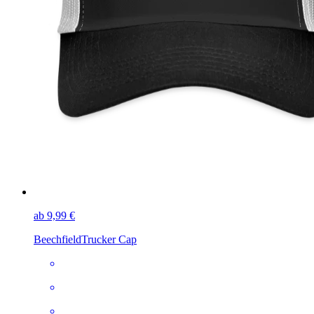
ab 9,99 €
Beechfield
Trucker Cap