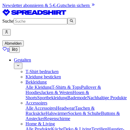
Newsletter abonnieren & 5-€-Gutschein sichern
Suche
Abmelden
0
0
Gestalten
T-Shirt bedrucken
Kleidung besticken
Bekleidung
Alle Kleidung
T-Shirts & Tops
Pullover &
Hoodies
Jacken & Westen
Hosen &
Shorts
Sportbekleidung
Bademode
Nachhaltige Produkte
Accessoires
Alle Accessoires
Headwear
Taschen &
Rucksäcke
Halswärmer
Socken & Schuhe
Buttons &
Anstecker
Regenschirme
Home & Living
Alle Produkte
Küche
Deko & Living
Textilien
Haustier-