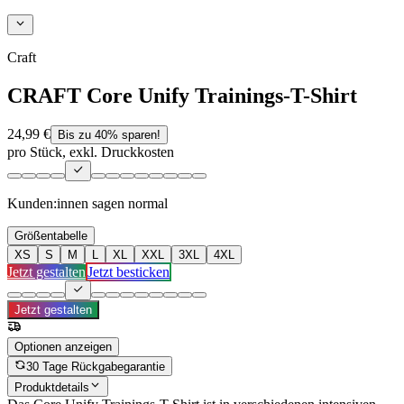
Craft
CRAFT Core Unify Trainings-T-Shirt
24,99 €
Bis zu 40% sparen!
pro Stück, exkl. Druckkosten
Kunden:innen sagen
normal
Größentabelle
XS
S
M
L
XL
XXL
3XL
4XL
Jetzt gestalten
Jetzt besticken
Jetzt gestalten
Optionen anzeigen
30 Tage Rückgabegarantie
Produktdetails