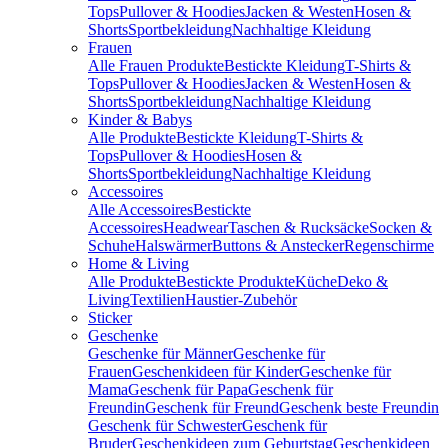
Tops
Pullover & Hoodies
Jacken & Westen
Hosen &
Shorts
Sportbekleidung
Nachhaltige Kleidung
Frauen
Alle Frauen Produkte
Bestickte Kleidung
T-Shirts &
Tops
Pullover & Hoodies
Jacken & Westen
Hosen &
Shorts
Sportbekleidung
Nachhaltige Kleidung
Kinder & Babys
Alle Produkte
Bestickte Kleidung
T-Shirts &
Tops
Pullover & Hoodies
Hosen &
Shorts
Sportbekleidung
Nachhaltige Kleidung
Accessoires
Alle Accessoires
Bestickte
Accessoires
Headwear
Taschen & Rucksäcke
Socken &
Schuhe
Halswärmer
Buttons & Anstecker
Regenschirme
Home & Living
Alle Produkte
Bestickte Produkte
Küche
Deko &
Living
Textilien
Haustier-Zubehör
Sticker
Geschenke
Geschenke für Männer
Geschenke für
Frauen
Geschenkideen für Kinder
Geschenke für
Mama
Geschenk für Papa
Geschenk für
Freundin
Geschenk für Freund
Geschenk beste Freundin
Geschenk für Schwester
Geschenk für
Bruder
Geschenkideen zum Geburtstag
Geschenkideen