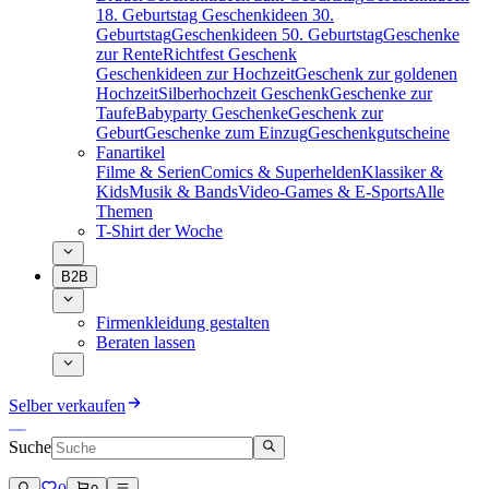
18. Geburtstag
Geschenkideen 30.
Geburtstag
Geschenkideen 50. Geburtstag
Geschenke
zur Rente
Richtfest Geschenk
Geschenkideen zur Hochzeit
Geschenk zur goldenen
Hochzeit
Silberhochzeit Geschenk
Geschenke zur
Taufe
Babyparty Geschenke
Geschenk zur
Geburt
Geschenke zum Einzug
Geschenkgutscheine
Fanartikel
Filme & Serien
Comics & Superhelden
Klassiker &
Kids
Musik & Bands
Video-Games & E-Sports
Alle
Themen
T-Shirt der Woche
B2B
Firmenkleidung gestalten
Beraten lassen
Selber verkaufen
Suche