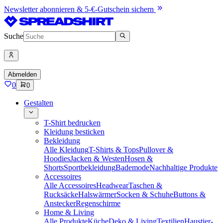
Newsletter abonnieren & 5-€-Gutschein sichern
Suche
Abmelden
0
0
Gestalten
T-Shirt bedrucken
Kleidung besticken
Bekleidung
Alle Kleidung
T-Shirts & Tops
Pullover &
Hoodies
Jacken & Westen
Hosen &
Shorts
Sportbekleidung
Bademode
Nachhaltige Produkte
Accessoires
Alle Accessoires
Headwear
Taschen &
Rucksäcke
Halswärmer
Socken & Schuhe
Buttons &
Anstecker
Regenschirme
Home & Living
Alle Produkte
Küche
Deko & Living
Textilien
Haustier-