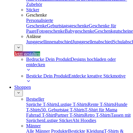
Zubehör
Sticker
Geschenke
Personalisierte
Geschenke
Geburtstagsgeschenke
Geschenke für
Paare
Fotogeschenke
Babygeschenke
Geschenkgutscheine
Anlässe
Junggesellinnenabschied
Junggesellenabschied
Schulabsc
Jetzt gestalten
Bedrucke Dein Produkt
Designs hochladen oder
entdecken
Besticke Dein Produkt
Entdecke kreative Stickmotive
Shoppen
Bestseller
Sprüche T-Shirts
Lustige T-Shirts
Rente T-Shirts
Hunde
T-Shirts
50. Geburtstag T-Shirts
T-Shirt für Mama
Fahrrad T-Shirt
Partner T-Shirts
Retro T-Shirts
Tassen mit
Sprüchen
Lustige Sticker
Abi Hoodies
Männer
Alle Männer Produkte
Bestickte Kleidung
T-Shirts &