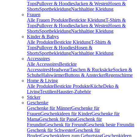
Tops
Pullover & Hoodies
Jacken & Westen
Hosen &
Shorts
Sportbekleidung
Nachhaltige Kleidung
Frauen
Alle Frauen Produkte
Bestickte Kleidung
T-Shirts &
Tops
Pullover & Hoodies
Jacken & Westen
Hosen &
Shorts
Sportbekleidung
Nachhaltige Kleidung
Kinder & Babys
Alle Produkte
Bestickte Kleidung
T-Shirts &
Tops
Pullover & Hoodies
Hosen &
Shorts
Sportbekleidung
Nachhaltige Kleidung
Accessoires
Alle Accessoires
Bestickte
Accessoires
Headwear
Taschen & Rucksäcke
Socken &
Schuhe
Halswärmer
Buttons & Anstecker
Regenschirme
Home & Living
Alle Produkte
Bestickte Produkte
Küche
Deko &
Living
Textilien
Haustier-Zubehör
Sticker
Geschenke
Geschenke für Männer
Geschenke für
Frauen
Geschenkideen für Kinder
Geschenke für
Mama
Geschenk für Papa
Geschenk für
Freundin
Geschenk für Freund
Geschenk beste Freundin
Geschenk für Schwester
Geschenk für
Bruder
Geschenkideen zum Geburtstag
Geschenkideen