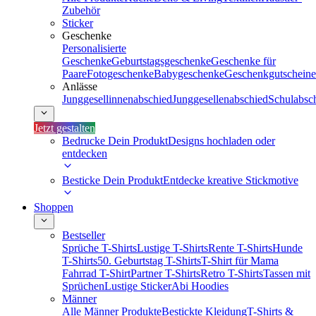
Zubehör
Sticker
Geschenke
Personalisierte
Geschenke
Geburtstagsgeschenke
Geschenke für
Paare
Fotogeschenke
Babygeschenke
Geschenkgutscheine
Anlässe
Junggesellinnenabschied
Junggesellenabschied
Schulabsc
Jetzt gestalten
Bedrucke Dein Produkt
Designs hochladen oder
entdecken
Besticke Dein Produkt
Entdecke kreative Stickmotive
Shoppen
Bestseller
Sprüche T-Shirts
Lustige T-Shirts
Rente T-Shirts
Hunde
T-Shirts
50. Geburtstag T-Shirts
T-Shirt für Mama
Fahrrad T-Shirt
Partner T-Shirts
Retro T-Shirts
Tassen mit
Sprüchen
Lustige Sticker
Abi Hoodies
Männer
Alle Männer Produkte
Bestickte Kleidung
T-Shirts &