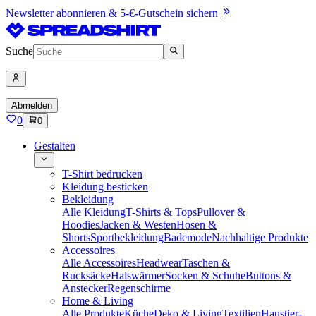
Newsletter abonnieren & 5-€-Gutschein sichern
Suche
Abmelden
0
0
Gestalten
T-Shirt bedrucken
Kleidung besticken
Bekleidung
Alle Kleidung
T-Shirts & Tops
Pullover &
Hoodies
Jacken & Westen
Hosen &
Shorts
Sportbekleidung
Bademode
Nachhaltige Produkte
Accessoires
Alle Accessoires
Headwear
Taschen &
Rucksäcke
Halswärmer
Socken & Schuhe
Buttons &
Anstecker
Regenschirme
Home & Living
Alle Produkte
Küche
Deko & Living
Textilien
Haustier-