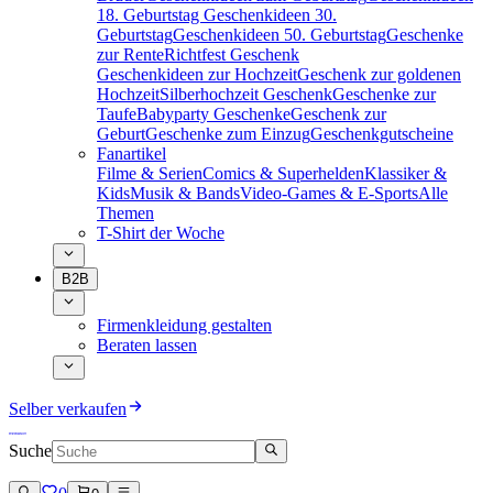
18. Geburtstag
Geschenkideen 30.
Geburtstag
Geschenkideen 50. Geburtstag
Geschenke
zur Rente
Richtfest Geschenk
Geschenkideen zur Hochzeit
Geschenk zur goldenen
Hochzeit
Silberhochzeit Geschenk
Geschenke zur
Taufe
Babyparty Geschenke
Geschenk zur
Geburt
Geschenke zum Einzug
Geschenkgutscheine
Fanartikel
Filme & Serien
Comics & Superhelden
Klassiker &
Kids
Musik & Bands
Video-Games & E-Sports
Alle
Themen
T-Shirt der Woche
B2B
Firmenkleidung gestalten
Beraten lassen
Selber verkaufen
Suche