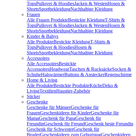
Tops
Pullover & Hoodies
Jacken & Westen
Hosen &
Shorts
Sportbekleidung
Nachhaltige Kleidung
Frauen
Alle Frauen Produkte
Bestickte Kleidung
T-Shirts &
Tops
Pullover & Hoodies
Jacken & Westen
Hosen &
Shorts
Sportbekleidung
Nachhaltige Kleidung
Kinder & Babys
Alle Produkte
Bestickte Kleidung
T-Shirts &
Tops
Pullover & Hoodies
Hosen &
Shorts
Sportbekleidung
Nachhaltige Kleidung
Accessoires
Alle Accessoires
Bestickte
Accessoires
Headwear
Taschen & Rucksäcke
Socken &
Schuhe
Halswärmer
Buttons & Anstecker
Regenschirme
Home & Living
Alle Produkte
Bestickte Produkte
Küche
Deko &
Living
Textilien
Haustier-Zubehör
Sticker
Geschenke
Geschenke für Männer
Geschenke für
Frauen
Geschenkideen für Kinder
Geschenke für
Mama
Geschenk für Papa
Geschenk für
Freundin
Geschenk für Freund
Geschenk beste Freundin
Geschenk für Schwester
Geschenk für
Bruder
Geschenkideen zum Geburtstag
Geschenkideen