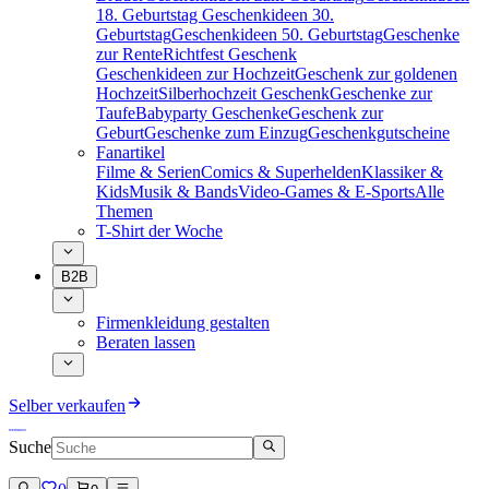
18. Geburtstag
Geschenkideen 30.
Geburtstag
Geschenkideen 50. Geburtstag
Geschenke
zur Rente
Richtfest Geschenk
Geschenkideen zur Hochzeit
Geschenk zur goldenen
Hochzeit
Silberhochzeit Geschenk
Geschenke zur
Taufe
Babyparty Geschenke
Geschenk zur
Geburt
Geschenke zum Einzug
Geschenkgutscheine
Fanartikel
Filme & Serien
Comics & Superhelden
Klassiker &
Kids
Musik & Bands
Video-Games & E-Sports
Alle
Themen
T-Shirt der Woche
B2B
Firmenkleidung gestalten
Beraten lassen
Selber verkaufen
Suche