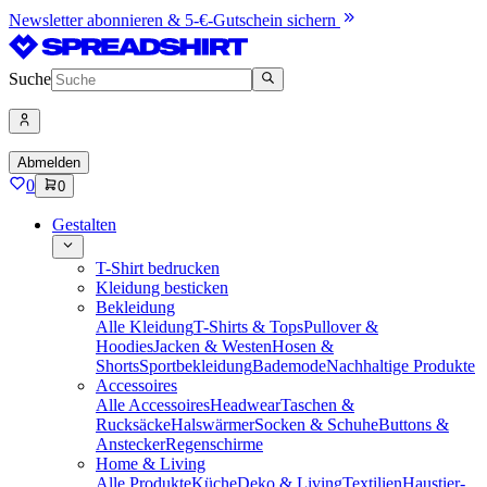
Newsletter abonnieren & 5-€-Gutschein sichern
Suche
Abmelden
0
0
Gestalten
T-Shirt bedrucken
Kleidung besticken
Bekleidung
Alle Kleidung
T-Shirts & Tops
Pullover &
Hoodies
Jacken & Westen
Hosen &
Shorts
Sportbekleidung
Bademode
Nachhaltige Produkte
Accessoires
Alle Accessoires
Headwear
Taschen &
Rucksäcke
Halswärmer
Socken & Schuhe
Buttons &
Anstecker
Regenschirme
Home & Living
Alle Produkte
Küche
Deko & Living
Textilien
Haustier-