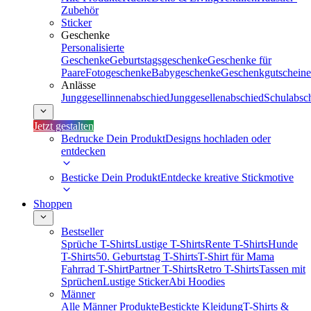
Zubehör
Sticker
Geschenke
Personalisierte
Geschenke
Geburtstagsgeschenke
Geschenke für
Paare
Fotogeschenke
Babygeschenke
Geschenkgutscheine
Anlässe
Junggesellinnenabschied
Junggesellenabschied
Schulabsc
Jetzt gestalten
Bedrucke Dein Produkt
Designs hochladen oder
entdecken
Besticke Dein Produkt
Entdecke kreative Stickmotive
Shoppen
Bestseller
Sprüche T-Shirts
Lustige T-Shirts
Rente T-Shirts
Hunde
T-Shirts
50. Geburtstag T-Shirts
T-Shirt für Mama
Fahrrad T-Shirt
Partner T-Shirts
Retro T-Shirts
Tassen mit
Sprüchen
Lustige Sticker
Abi Hoodies
Männer
Alle Männer Produkte
Bestickte Kleidung
T-Shirts &