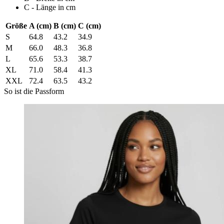
C - Länge in cm
Größe
A (cm)
B (cm)
C (cm)
S
64.8
43.2
34.9
M
66.0
48.3
36.8
L
65.6
53.3
38.7
XL
71.0
58.4
41.3
XXL
72.4
63.5
43.2
So ist die Passform