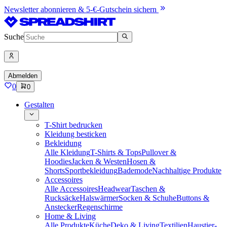
Newsletter abonnieren & 5-€-Gutschein sichern
Suche
Abmelden
0
0
Gestalten
T-Shirt bedrucken
Kleidung besticken
Bekleidung
Alle Kleidung
T-Shirts & Tops
Pullover &
Hoodies
Jacken & Westen
Hosen &
Shorts
Sportbekleidung
Bademode
Nachhaltige Produkte
Accessoires
Alle Accessoires
Headwear
Taschen &
Rucksäcke
Halswärmer
Socken & Schuhe
Buttons &
Anstecker
Regenschirme
Home & Living
Alle Produkte
Küche
Deko & Living
Textilien
Haustier-