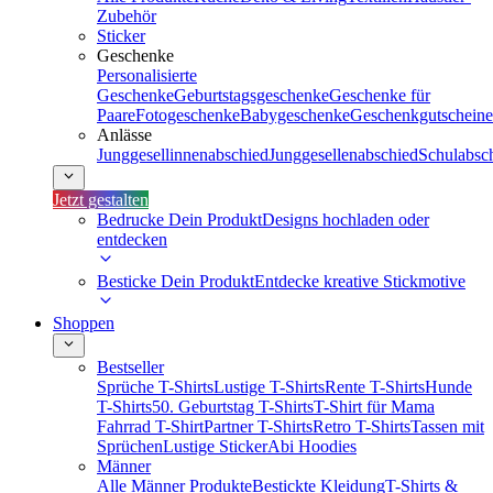
Zubehör
Sticker
Geschenke
Personalisierte
Geschenke
Geburtstagsgeschenke
Geschenke für
Paare
Fotogeschenke
Babygeschenke
Geschenkgutscheine
Anlässe
Junggesellinnenabschied
Junggesellenabschied
Schulabsc
Jetzt gestalten
Bedrucke Dein Produkt
Designs hochladen oder
entdecken
Besticke Dein Produkt
Entdecke kreative Stickmotive
Shoppen
Bestseller
Sprüche T-Shirts
Lustige T-Shirts
Rente T-Shirts
Hunde
T-Shirts
50. Geburtstag T-Shirts
T-Shirt für Mama
Fahrrad T-Shirt
Partner T-Shirts
Retro T-Shirts
Tassen mit
Sprüchen
Lustige Sticker
Abi Hoodies
Männer
Alle Männer Produkte
Bestickte Kleidung
T-Shirts &