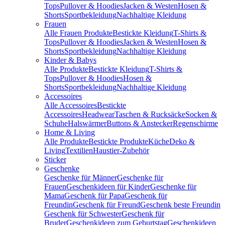
Tops
Pullover & Hoodies
Jacken & Westen
Hosen &
Shorts
Sportbekleidung
Nachhaltige Kleidung
Frauen
Alle Frauen Produkte
Bestickte Kleidung
T-Shirts &
Tops
Pullover & Hoodies
Jacken & Westen
Hosen &
Shorts
Sportbekleidung
Nachhaltige Kleidung
Kinder & Babys
Alle Produkte
Bestickte Kleidung
T-Shirts &
Tops
Pullover & Hoodies
Hosen &
Shorts
Sportbekleidung
Nachhaltige Kleidung
Accessoires
Alle Accessoires
Bestickte
Accessoires
Headwear
Taschen & Rucksäcke
Socken &
Schuhe
Halswärmer
Buttons & Anstecker
Regenschirme
Home & Living
Alle Produkte
Bestickte Produkte
Küche
Deko &
Living
Textilien
Haustier-Zubehör
Sticker
Geschenke
Geschenke für Männer
Geschenke für
Frauen
Geschenkideen für Kinder
Geschenke für
Mama
Geschenk für Papa
Geschenk für
Freundin
Geschenk für Freund
Geschenk beste Freundin
Geschenk für Schwester
Geschenk für
Bruder
Geschenkideen zum Geburtstag
Geschenkideen