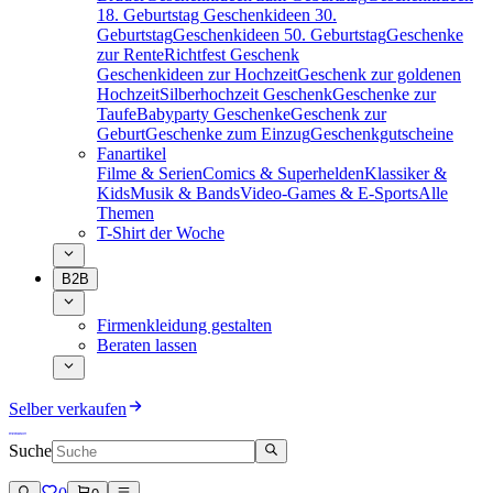
18. Geburtstag
Geschenkideen 30.
Geburtstag
Geschenkideen 50. Geburtstag
Geschenke
zur Rente
Richtfest Geschenk
Geschenkideen zur Hochzeit
Geschenk zur goldenen
Hochzeit
Silberhochzeit Geschenk
Geschenke zur
Taufe
Babyparty Geschenke
Geschenk zur
Geburt
Geschenke zum Einzug
Geschenkgutscheine
Fanartikel
Filme & Serien
Comics & Superhelden
Klassiker &
Kids
Musik & Bands
Video-Games & E-Sports
Alle
Themen
T-Shirt der Woche
B2B
Firmenkleidung gestalten
Beraten lassen
Selber verkaufen
Suche