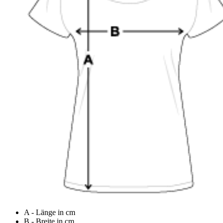
A - Länge in cm
B - Breite in cm