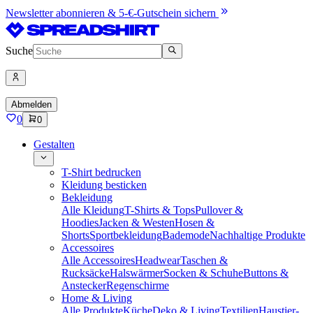
Newsletter abonnieren & 5-€-Gutschein sichern
Suche
Abmelden
0
0
Gestalten
T-Shirt bedrucken
Kleidung besticken
Bekleidung
Alle Kleidung
T-Shirts & Tops
Pullover &
Hoodies
Jacken & Westen
Hosen &
Shorts
Sportbekleidung
Bademode
Nachhaltige Produkte
Accessoires
Alle Accessoires
Headwear
Taschen &
Rucksäcke
Halswärmer
Socken & Schuhe
Buttons &
Anstecker
Regenschirme
Home & Living
Alle Produkte
Küche
Deko & Living
Textilien
Haustier-