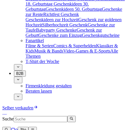
18. Geburtstag
Geschenkideen 30.
Geburtstag
Geschenkideen 50. Geburtstag
Geschenke
zur Rente
Richtfest Geschenk
Geschenkideen zur Hochzeit
Geschenk zur goldenen
Hochzeit
Silberhochzeit Geschenk
Geschenke zur
Taufe
Babyparty Geschenke
Geschenk zur
Geburt
Geschenke zum Einzug
Geschenkgutscheine
Fanartikel
Filme & Serien
Comics & Superhelden
Klassiker &
Kids
Musik & Bands
Video-Games & E-Sports
Alle
Themen
T-Shirt der Woche
B2B
Firmenkleidung gestalten
Beraten lassen
Selber verkaufen
Suche