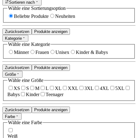
Sortieren nach
Wähle eine Sortierungsoption
Beliebte Produkte
Neuheiten
Zurücksetzen
Produkte anzeigen
Kategorie
Wähle eine Kategorie
Männer
Frauen
Unisex
Kinder & Babys
Zurücksetzen
Produkte anzeigen
Größe
Wähle eine Größe
XS
S
M
L
XL
XXL
3XL
4XL
5XL
Babys
Kinder
Teenager
Zurücksetzen
Produkte anzeigen
Farbe
Wähle eine Farbe
Weiß