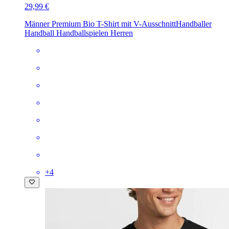
29,99 €
Männer Premium Bio T-Shirt mit V-Ausschnitt
Handballer
Handball Handballspielen Herren
+
4