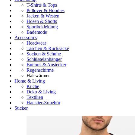
T-Shirts & Tops
Pullover & Hoodies
Jacken & Westen
Hosen & Shorts
Sportbekleidung
Bademode
Accessoires
Headwear
Taschen & Rucksäcke
Socken & Schuhe
Schlüsselanhänger
Buttons & Anstecker
Regenschirme
Halswärmer
Home & Living
Küche
Deko & Living
Textilien
Haustier-Zubehör
Sticker