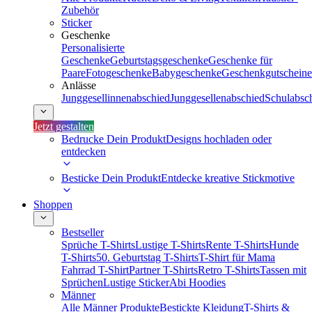
Zubehör
Sticker
Geschenke
Personalisierte
Geschenke
Geburtstagsgeschenke
Geschenke für
Paare
Fotogeschenke
Babygeschenke
Geschenkgutscheine
Anlässe
Junggesellinnenabschied
Junggesellenabschied
Schulabsc
Jetzt gestalten
Bedrucke Dein Produkt
Designs hochladen oder
entdecken
Besticke Dein Produkt
Entdecke kreative Stickmotive
Shoppen
Bestseller
Sprüche T-Shirts
Lustige T-Shirts
Rente T-Shirts
Hunde
T-Shirts
50. Geburtstag T-Shirts
T-Shirt für Mama
Fahrrad T-Shirt
Partner T-Shirts
Retro T-Shirts
Tassen mit
Sprüchen
Lustige Sticker
Abi Hoodies
Männer
Alle Männer Produkte
Bestickte Kleidung
T-Shirts &