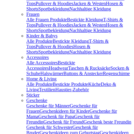
Tops
Pullover & Hoodies
Jacken & Westen
Hosen &
Shorts
Sportbekleidung
Nachhaltige Kleidung
Frauen
Alle Frauen Produkte
Bestickte Kleidung
T-Shirts &
Tops
Pullover & Hoodies
Jacken & Westen
Hosen &
Shorts
Sportbekleidung
Nachhaltige Kleidung
Kinder & Babys
Alle Produkte
Bestickte Kleidung
T-Shirts &
Tops
Pullover & Hoodies
Hosen &
Shorts
Sportbekleidung
Nachhaltige Kleidung
Accessoires
Alle Accessoires
Bestickte
Accessoires
Headwear
Taschen & Rucksäcke
Socken &
Schuhe
Halswärmer
Buttons & Anstecker
Regenschirme
Home & Living
Alle Produkte
Bestickte Produkte
Küche
Deko &
Living
Textilien
Haustier-Zubehör
Sticker
Geschenke
Geschenke für Männer
Geschenke für
Frauen
Geschenkideen für Kinder
Geschenke für
Mama
Geschenk für Papa
Geschenk für
Freundin
Geschenk für Freund
Geschenk beste Freundin
Geschenk für Schwester
Geschenk für
Bruder
Geschenkideen zum Geburtstag
Geschenkideen