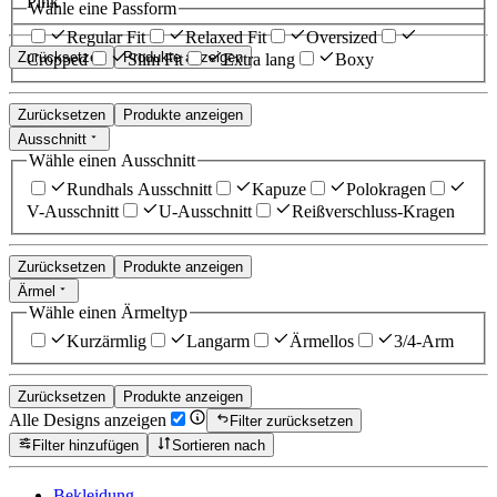
Pink
Wähle eine Passform
Regular Fit
Relaxed Fit
Oversized
Zurücksetzen
Produkte anzeigen
Cropped
Slim Fit
Extra lang
Boxy
Zurücksetzen
Produkte anzeigen
Ausschnitt
Wähle einen Ausschnitt
Rundhals Ausschnitt
Kapuze
Polokragen
V-Ausschnitt
U-Ausschnitt
Reißverschluss-Kragen
Zurücksetzen
Produkte anzeigen
Ärmel
Wähle einen Ärmeltyp
Kurzärmlig
Langarm
Ärmellos
3/4-Arm
Zurücksetzen
Produkte anzeigen
Alle Designs anzeigen
Filter zurücksetzen
Filter hinzufügen
Sortieren nach
Bekleidung