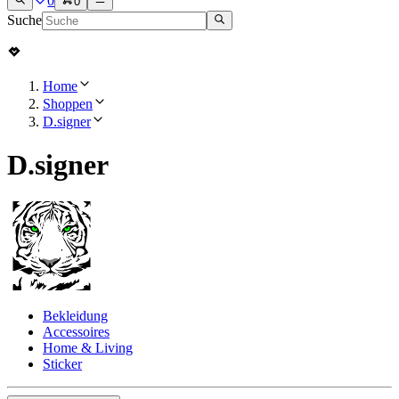
0
0
Suche
Home
Shoppen
D.signer
D.signer
Bekleidung
Accessoires
Home & Living
Sticker