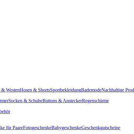
n & Westen
Hosen & Shorts
Sportbekleidung
Bademode
Nachhaltige Pro
rmer
Socken & Schuhe
Buttons & Anstecker
Regenschirme
behör
ke für Paare
Fotogeschenke
Babygeschenke
Geschenkgutscheine