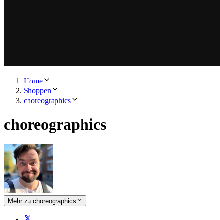
Home
Shoppen
choreographics
choreographics
Mehr zu choreographics