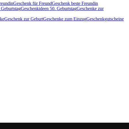
reundin
Geschenk für Freund
Geschenk beste Freundin
 Geburtstag
Geschenkideen 50. Geburtstag
Geschenke zur
nke
Geschenk zur Geburt
Geschenke zum Einzug
Geschenkgutscheine