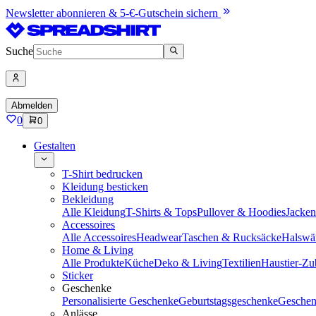
Newsletter abonnieren & 5-€-Gutschein sichern
Suche
Abmelden
0
0
Gestalten
T-Shirt bedrucken
Kleidung besticken
Bekleidung
Alle Kleidung
T-Shirts & Tops
Pullover & Hoodies
Jacke
Accessoires
Alle Accessoires
Headwear
Taschen & Rucksäcke
Halswä
Home & Living
Alle Produkte
Küche
Deko & Living
Textilien
Haustier-Zu
Sticker
Geschenke
Personalisierte Geschenke
Geburtstagsgeschenke
Geschen
Anlässe