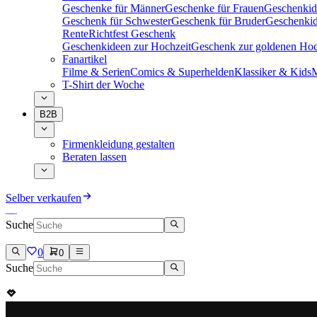
Geschenke für Männer
Geschenke für Frauen
Geschenkid
Geschenk für Schwester
Geschenk für Bruder
Geschenkid
Rente
Richtfest Geschenk
Geschenkideen zur Hochzeit
Geschenk zur goldenen Hoc
Fanartikel
Filme & Serien
Comics & Superhelden
Klassiker & Kids
M
T-Shirt der Woche
B2B
Firmenkleidung gestalten
Beraten lassen
Selber verkaufen
Suche
0
0
Suche