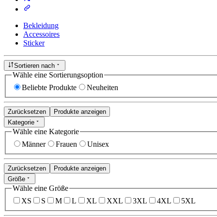
Bekleidung
Accessoires
Sticker
Sortieren nach
Wähle eine Sortierungsoption
Beliebte Produkte
Neuheiten
Zurücksetzen
Produkte anzeigen
Kategorie
Wähle eine Kategorie
Männer
Frauen
Unisex
Zurücksetzen
Produkte anzeigen
Größe
Wähle eine Größe
XS
S
M
L
XL
XXL
3XL
4XL
5XL