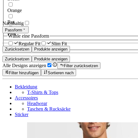
Orange
Rot
Nachhaltig
Passform
Pink
Wähle eine Passform
Regular Fit
Slim Fit
Zurücksetzen
Produkte anzeigen
Zurücksetzen
Produkte anzeigen
Alle Designs anzeigen
Filter zurücksetzen
Filter hinzufügen
Sortieren nach
Bekleidung
T-Shirts & Tops
Accessoires
Headwear
Taschen & Rucksäcke
Sticker