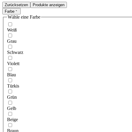
Zurücksetzen
Produkte anzeigen
Farbe
Wähle eine Farbe
Weiß
Grau
Schwarz
Violett
Blau
Türkis
Grün
Gelb
Beige
Braun