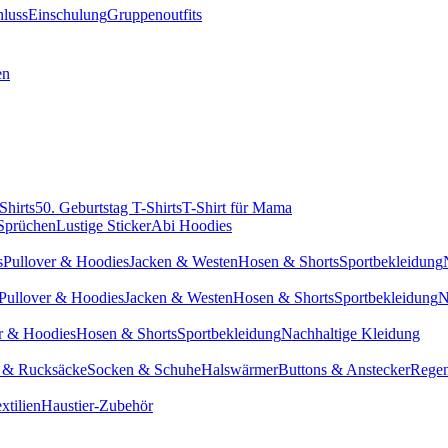
hluss
Einschulung
Gruppenoutfits
en
Shirts
50. Geburtstag T-Shirts
T-Shirt für Mama
 Sprüchen
Lustige Sticker
Abi Hoodies
s
Pullover & Hoodies
Jacken & Westen
Hosen & Shorts
Sportbekleidung
Pullover & Hoodies
Jacken & Westen
Hosen & Shorts
Sportbekleidung
N
r & Hoodies
Hosen & Shorts
Sportbekleidung
Nachhaltige Kleidung
 & Rucksäcke
Socken & Schuhe
Halswärmer
Buttons & Anstecker
Regen
xtilien
Haustier-Zubehör