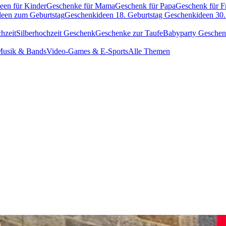
een für Kinder
Geschenke für Mama
Geschenk für Papa
Geschenk für F
een zum Geburtstag
Geschenkideen 18. Geburtstag
Geschenkideen 30.
hzeit
Silberhochzeit Geschenk
Geschenke zur Taufe
Babyparty Gesche
usik & Bands
Video-Games & E-Sports
Alle Themen