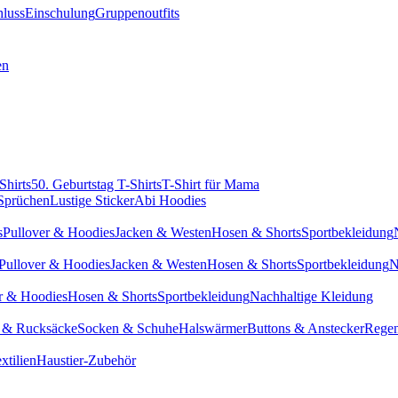
hluss
Einschulung
Gruppenoutfits
en
Shirts
50. Geburtstag T-Shirts
T-Shirt für Mama
 Sprüchen
Lustige Sticker
Abi Hoodies
s
Pullover & Hoodies
Jacken & Westen
Hosen & Shorts
Sportbekleidung
Pullover & Hoodies
Jacken & Westen
Hosen & Shorts
Sportbekleidung
N
r & Hoodies
Hosen & Shorts
Sportbekleidung
Nachhaltige Kleidung
 & Rucksäcke
Socken & Schuhe
Halswärmer
Buttons & Anstecker
Regen
xtilien
Haustier-Zubehör