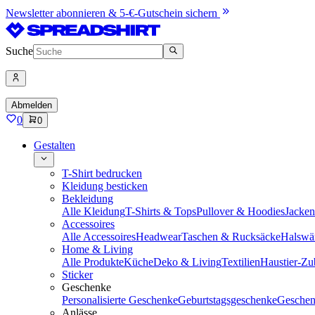
Newsletter abonnieren & 5-€-Gutschein sichern
Suche
Abmelden
0
0
Gestalten
T-Shirt bedrucken
Kleidung besticken
Bekleidung
Alle Kleidung
T-Shirts & Tops
Pullover & Hoodies
Jacke
Accessoires
Alle Accessoires
Headwear
Taschen & Rucksäcke
Halswä
Home & Living
Alle Produkte
Küche
Deko & Living
Textilien
Haustier-Zu
Sticker
Geschenke
Personalisierte Geschenke
Geburtstagsgeschenke
Geschen
Anlässe