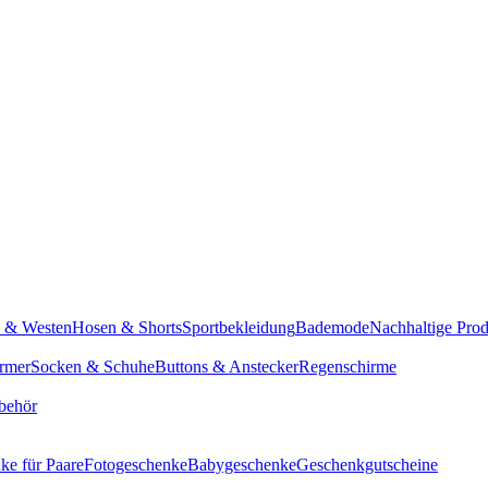
n & Westen
Hosen & Shorts
Sportbekleidung
Bademode
Nachhaltige Pro
rmer
Socken & Schuhe
Buttons & Anstecker
Regenschirme
behör
ke für Paare
Fotogeschenke
Babygeschenke
Geschenkgutscheine