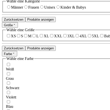
Wähle eine Kategorie
Männer
Frauen
Unisex
Kinder & Babys
Zurücksetzen
Produkte anzeigen
Größe
Wähle eine Größe
XS
S
M
L
XL
XXL
3XL
4XL
5XL
Bab
Zurücksetzen
Produkte anzeigen
Farbe
Wähle eine Farbe
Weiß
Grau
Schwarz
Violett
Blau