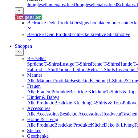
Junggesellinnenabschied
Junggesellenabschied
Schulabsc
Jetzt gestalten
Bedrucke Dein Produkt
Designs hochladen oder entdeck
Besticke Dein Produkt
Entdecke kreative Stickmotive
Shoppen
Bestseller
Sprüche T-Shirts
Lustige T-Shirts
Rente T-Shirts
Hunde T-
Fahrrad T-Shirt
Partner T-Shirts
Retro T-Shirts
Tassen mit
Männer
Alle Männer Produkte
Bestickte Kleidung
T-Shirts & Top
Frauen
Alle Frauen Produkte
Bestickte Kleidung
T-Shirts & Tops
Kinder & Babys
Alle Produkte
Bestickte Kleidung
T-Shirts & Tops
Pullove
Accessoires
Alle Accessoires
Bestickte Accessoires
Headwear
Taschen
Home & Living
Alle Produkte
Bestickte Produkte
Küche
Deko & Living
Te
Sticker
Geschenke