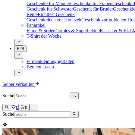
Geschenke für Männer
Geschenke für Frauen
Geschenkid
Geschenk für Schwester
Geschenk für Bruder
Geschenkid
Rente
Richtfest Geschenk
Geschenkideen zur Hochzeit
Geschenk zur goldenen Hoc
Fanartikel
Filme & Serien
Comics & Superhelden
Klassiker & Kids
M
T-Shirt der Woche
B2B
Firmenkleidung gestalten
Beraten lassen
Selber verkaufen
Suche
0
0
Suche