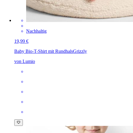
Nachhaltig
19,99 €
Baby Bio-T-Shirt mit Rundhals
Grizzly
von Lumio