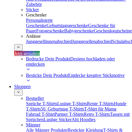
Zubehör
Sticker
Geschenke
Personalisierte
Geschenke
Geburtstagsgeschenke
Geschenke für
Paare
Fotogeschenke
Babygeschenke
Geschenkgutscheine
Anlässe
Junggesellinnenabschied
Junggesellenabschied
Schulabsc
Jetzt gestalten
Bedrucke Dein Produkt
Designs hochladen oder
entdecken
Besticke Dein Produkt
Entdecke kreative Stickmotive
Shoppen
Bestseller
Sprüche T-Shirts
Lustige T-Shirts
Rente T-Shirts
Hunde
T-Shirts
50. Geburtstag T-Shirts
T-Shirt für Mama
Fahrrad T-Shirt
Partner T-Shirts
Retro T-Shirts
Tassen mit
Sprüchen
Lustige Sticker
Abi Hoodies
Männer
Alle Männer Produkte
Bestickte Kleidung
T-Shirts &