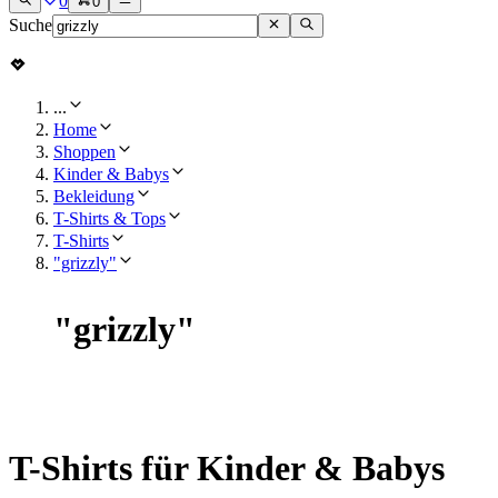
0
0
Suche
...
Home
Shoppen
Kinder & Babys
Bekleidung
T-Shirts & Tops
T-Shirts
"grizzly"
"
grizzly
"
T-Shirts für Kinder & Babys