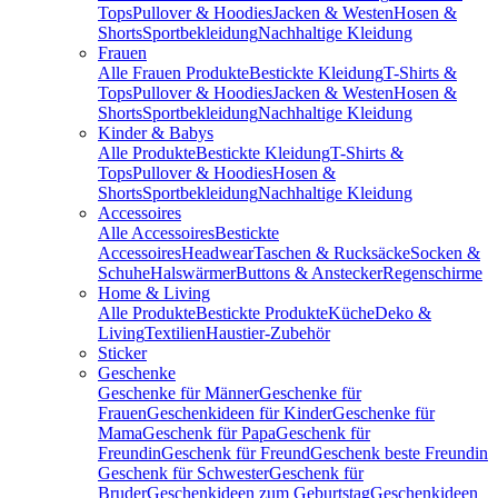
Tops
Pullover & Hoodies
Jacken & Westen
Hosen &
Shorts
Sportbekleidung
Nachhaltige Kleidung
Frauen
Alle Frauen Produkte
Bestickte Kleidung
T-Shirts &
Tops
Pullover & Hoodies
Jacken & Westen
Hosen &
Shorts
Sportbekleidung
Nachhaltige Kleidung
Kinder & Babys
Alle Produkte
Bestickte Kleidung
T-Shirts &
Tops
Pullover & Hoodies
Hosen &
Shorts
Sportbekleidung
Nachhaltige Kleidung
Accessoires
Alle Accessoires
Bestickte
Accessoires
Headwear
Taschen & Rucksäcke
Socken &
Schuhe
Halswärmer
Buttons & Anstecker
Regenschirme
Home & Living
Alle Produkte
Bestickte Produkte
Küche
Deko &
Living
Textilien
Haustier-Zubehör
Sticker
Geschenke
Geschenke für Männer
Geschenke für
Frauen
Geschenkideen für Kinder
Geschenke für
Mama
Geschenk für Papa
Geschenk für
Freundin
Geschenk für Freund
Geschenk beste Freundin
Geschenk für Schwester
Geschenk für
Bruder
Geschenkideen zum Geburtstag
Geschenkideen