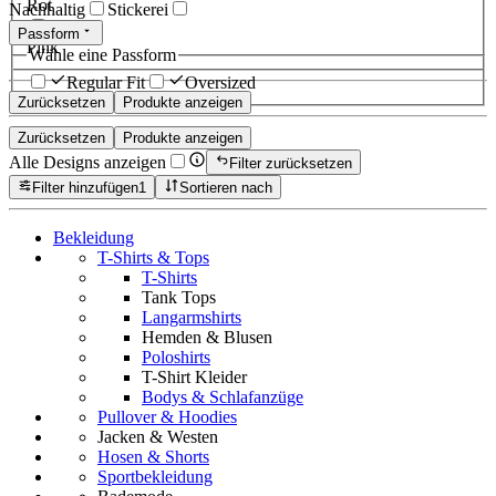
Rot
Nachhaltig
Stickerei
Passform
Pink
Wähle eine Passform
Regular Fit
Oversized
Zurücksetzen
Produkte anzeigen
Zurücksetzen
Produkte anzeigen
Alle Designs anzeigen
Filter zurücksetzen
Filter hinzufügen
1
Sortieren nach
Bekleidung
T-Shirts & Tops
T-Shirts
Tank Tops
Langarmshirts
Hemden & Blusen
Poloshirts
T-Shirt Kleider
Bodys & Schlafanzüge
Pullover & Hoodies
Jacken & Westen
Hosen & Shorts
Sportbekleidung