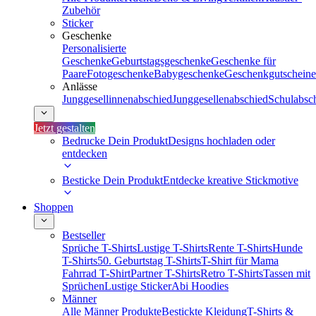
Zubehör
Sticker
Geschenke
Personalisierte
Geschenke
Geburtstagsgeschenke
Geschenke für
Paare
Fotogeschenke
Babygeschenke
Geschenkgutscheine
Anlässe
Junggesellinnenabschied
Junggesellenabschied
Schulabsc
Jetzt gestalten
Bedrucke Dein Produkt
Designs hochladen oder
entdecken
Besticke Dein Produkt
Entdecke kreative Stickmotive
Shoppen
Bestseller
Sprüche T-Shirts
Lustige T-Shirts
Rente T-Shirts
Hunde
T-Shirts
50. Geburtstag T-Shirts
T-Shirt für Mama
Fahrrad T-Shirt
Partner T-Shirts
Retro T-Shirts
Tassen mit
Sprüchen
Lustige Sticker
Abi Hoodies
Männer
Alle Männer Produkte
Bestickte Kleidung
T-Shirts &