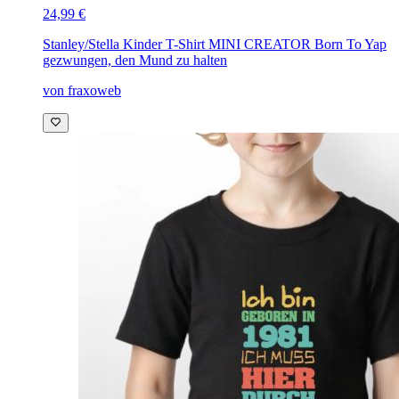
24,99 €
Stanley/Stella Kinder T-Shirt MINI CREATOR
Born To Yap
gezwungen, den Mund zu halten
von fraxoweb