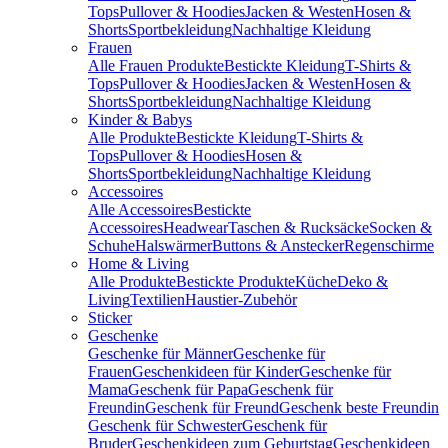
Tops
Pullover & Hoodies
Jacken & Westen
Hosen &
Shorts
Sportbekleidung
Nachhaltige Kleidung
Frauen
Alle Frauen Produkte
Bestickte Kleidung
T-Shirts &
Tops
Pullover & Hoodies
Jacken & Westen
Hosen &
Shorts
Sportbekleidung
Nachhaltige Kleidung
Kinder & Babys
Alle Produkte
Bestickte Kleidung
T-Shirts &
Tops
Pullover & Hoodies
Hosen &
Shorts
Sportbekleidung
Nachhaltige Kleidung
Accessoires
Alle Accessoires
Bestickte
Accessoires
Headwear
Taschen & Rucksäcke
Socken &
Schuhe
Halswärmer
Buttons & Anstecker
Regenschirme
Home & Living
Alle Produkte
Bestickte Produkte
Küche
Deko &
Living
Textilien
Haustier-Zubehör
Sticker
Geschenke
Geschenke für Männer
Geschenke für
Frauen
Geschenkideen für Kinder
Geschenke für
Mama
Geschenk für Papa
Geschenk für
Freundin
Geschenk für Freund
Geschenk beste Freundin
Geschenk für Schwester
Geschenk für
Bruder
Geschenkideen zum Geburtstag
Geschenkideen