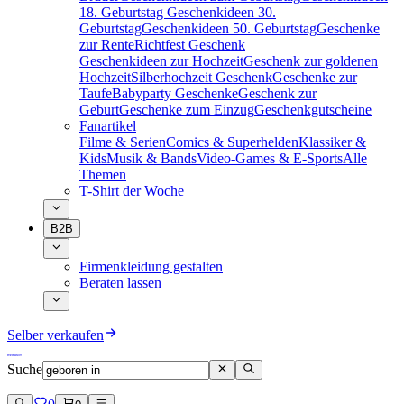
18. Geburtstag
Geschenkideen 30.
Geburtstag
Geschenkideen 50. Geburtstag
Geschenke
zur Rente
Richtfest Geschenk
Geschenkideen zur Hochzeit
Geschenk zur goldenen
Hochzeit
Silberhochzeit Geschenk
Geschenke zur
Taufe
Babyparty Geschenke
Geschenk zur
Geburt
Geschenke zum Einzug
Geschenkgutscheine
Fanartikel
Filme & Serien
Comics & Superhelden
Klassiker &
Kids
Musik & Bands
Video-Games & E-Sports
Alle
Themen
T-Shirt der Woche
B2B
Firmenkleidung gestalten
Beraten lassen
Selber verkaufen
Suche