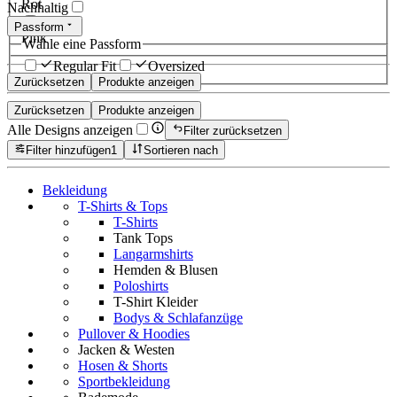
Rot
Nachhaltig
Passform
Pink
Wähle eine Passform
Regular Fit
Oversized
Zurücksetzen
Produkte anzeigen
Zurücksetzen
Produkte anzeigen
Alle Designs anzeigen
Filter zurücksetzen
Filter hinzufügen
1
Sortieren nach
Bekleidung
T-Shirts & Tops
T-Shirts
Tank Tops
Langarmshirts
Hemden & Blusen
Poloshirts
T-Shirt Kleider
Bodys & Schlafanzüge
Pullover & Hoodies
Jacken & Westen
Hosen & Shorts
Sportbekleidung