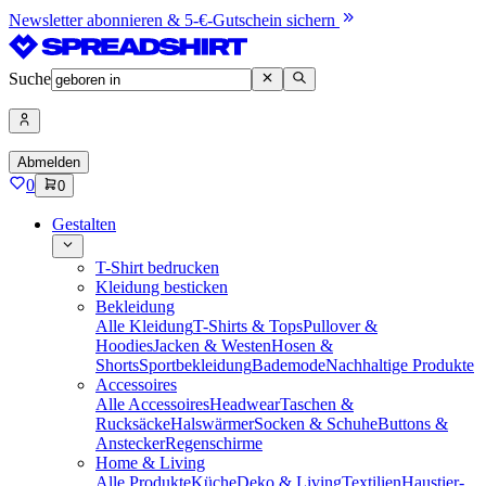
Newsletter abonnieren & 5-€-Gutschein sichern
Suche
Abmelden
0
0
Gestalten
T-Shirt bedrucken
Kleidung besticken
Bekleidung
Alle Kleidung
T-Shirts & Tops
Pullover &
Hoodies
Jacken & Westen
Hosen &
Shorts
Sportbekleidung
Bademode
Nachhaltige Produkte
Accessoires
Alle Accessoires
Headwear
Taschen &
Rucksäcke
Halswärmer
Socken & Schuhe
Buttons &
Anstecker
Regenschirme
Home & Living
Alle Produkte
Küche
Deko & Living
Textilien
Haustier-