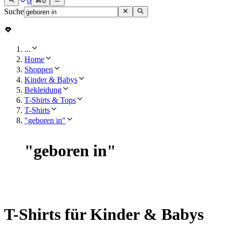
0
0
Suche
...
Home
Shoppen
Kinder & Babys
Bekleidung
T-Shirts & Tops
T-Shirts
"geboren in"
"
geboren in
"
T-Shirts für Kinder & Babys