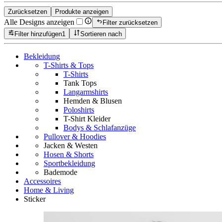
Zurücksetzen
Produkte anzeigen
Alle Designs anzeigen
Filter zurücksetzen
Filter hinzufügen
1
Sortieren nach
Bekleidung
T-Shirts & Tops
T-Shirts
Tank Tops
Langarmshirts
Hemden & Blusen
Poloshirts
T-Shirt Kleider
Bodys & Schlafanzüge
Pullover & Hoodies
Jacken & Westen
Hosen & Shorts
Sportbekleidung
Bademode
Accessoires
Home & Living
Sticker