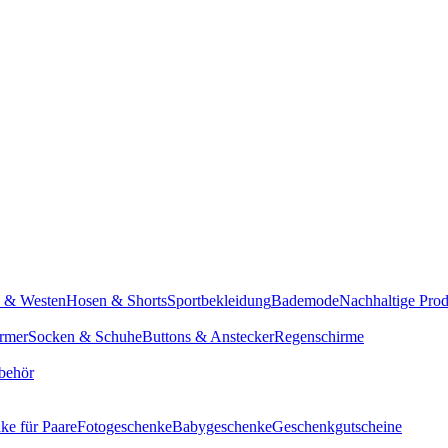
n & Westen
Hosen & Shorts
Sportbekleidung
Bademode
Nachhaltige Pro
rmer
Socken & Schuhe
Buttons & Anstecker
Regenschirme
behör
ke für Paare
Fotogeschenke
Babygeschenke
Geschenkgutscheine