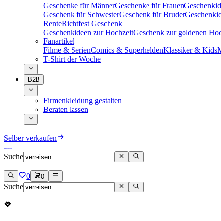
Geschenke für Männer
Geschenke für Frauen
Geschenkid
Geschenk für Schwester
Geschenk für Bruder
Geschenkid
Rente
Richtfest Geschenk
Geschenkideen zur Hochzeit
Geschenk zur goldenen Hoc
Fanartikel
Filme & Serien
Comics & Superhelden
Klassiker & Kids
M
T-Shirt der Woche
B2B
Firmenkleidung gestalten
Beraten lassen
Selber verkaufen
Suche
0
0
Suche