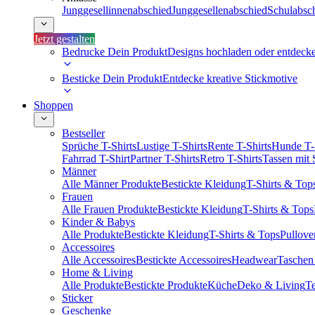
Junggesellinnenabschied
Junggesellenabschied
Schulabsc
Jetzt gestalten
Bedrucke Dein Produkt
Designs hochladen oder entdeck
Besticke Dein Produkt
Entdecke kreative Stickmotive
Shoppen
Bestseller
Sprüche T-Shirts
Lustige T-Shirts
Rente T-Shirts
Hunde T-
Fahrrad T-Shirt
Partner T-Shirts
Retro T-Shirts
Tassen mit
Männer
Alle Männer Produkte
Bestickte Kleidung
T-Shirts & Top
Frauen
Alle Frauen Produkte
Bestickte Kleidung
T-Shirts & Tops
Kinder & Babys
Alle Produkte
Bestickte Kleidung
T-Shirts & Tops
Pullove
Accessoires
Alle Accessoires
Bestickte Accessoires
Headwear
Taschen
Home & Living
Alle Produkte
Bestickte Produkte
Küche
Deko & Living
Te
Sticker
Geschenke