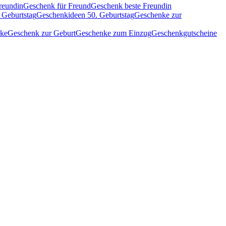
reundin
Geschenk für Freund
Geschenk beste Freundin
 Geburtstag
Geschenkideen 50. Geburtstag
Geschenke zur
nke
Geschenk zur Geburt
Geschenke zum Einzug
Geschenkgutscheine