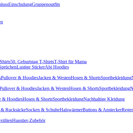
hluss
Einschulung
Gruppenoutfits
en
Shirts
50. Geburtstag T-Shirts
T-Shirt für Mama
 Sprüchen
Lustige Sticker
Abi Hoodies
s
Pullover & Hoodies
Jacken & Westen
Hosen & Shorts
Sportbekleidung
Pullover & Hoodies
Jacken & Westen
Hosen & Shorts
Sportbekleidung
N
r & Hoodies
Hosen & Shorts
Sportbekleidung
Nachhaltige Kleidung
 & Rucksäcke
Socken & Schuhe
Halswärmer
Buttons & Anstecker
Regen
xtilien
Haustier-Zubehör