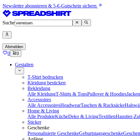
Newsletter abonnieren & 5-€-Gutschein sichern
Suche
Abmelden
0
0
Gestalten
T-Shirt bedrucken
Kleidung besticken
Bekleidung
Alle Kleidung
T-Shirts & Tops
Pullover & Hoodies
Jacke
Accessoires
Alle Accessoires
Headwear
Taschen & Rucksäcke
Halswä
Home & Living
Alle Produkte
Küche
Deko & Living
Textilien
Haustier-Zu
Sticker
Geschenke
Personalisierte Geschenke
Geburtstagsgeschenke
Geschen
Anlässe