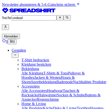
Newsletter abonnieren & 5-€-Gutschein sichern
Suche
Abmelden
0
0
Gestalten
T-Shirt bedrucken
Kleidung besticken
Bekleidung
Alle Kleidung
T-Shirts & Tops
Pullover &
Hoodies
Jacken & Westen
Hosen &
Shorts
Sportbekleidung
Bademode
Nachhaltige Produkte
Accessoires
Alle Accessoires
Headwear
Taschen &
Rucksäcke
Halswärmer
Socken & Schuhe
Buttons &
Anstecker
Regenschirme
Home & Living
Alle Produkte
Küche
Deko & Living
Textilien
Haustier-