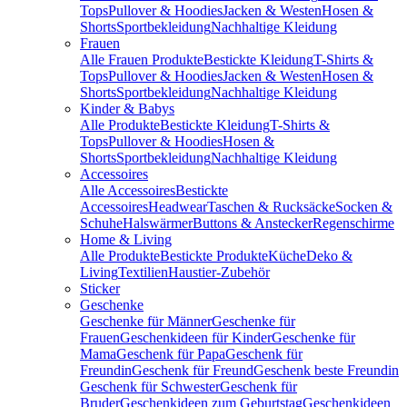
Tops
Pullover & Hoodies
Jacken & Westen
Hosen &
Shorts
Sportbekleidung
Nachhaltige Kleidung
Frauen
Alle Frauen Produkte
Bestickte Kleidung
T-Shirts &
Tops
Pullover & Hoodies
Jacken & Westen
Hosen &
Shorts
Sportbekleidung
Nachhaltige Kleidung
Kinder & Babys
Alle Produkte
Bestickte Kleidung
T-Shirts &
Tops
Pullover & Hoodies
Hosen &
Shorts
Sportbekleidung
Nachhaltige Kleidung
Accessoires
Alle Accessoires
Bestickte
Accessoires
Headwear
Taschen & Rucksäcke
Socken &
Schuhe
Halswärmer
Buttons & Anstecker
Regenschirme
Home & Living
Alle Produkte
Bestickte Produkte
Küche
Deko &
Living
Textilien
Haustier-Zubehör
Sticker
Geschenke
Geschenke für Männer
Geschenke für
Frauen
Geschenkideen für Kinder
Geschenke für
Mama
Geschenk für Papa
Geschenk für
Freundin
Geschenk für Freund
Geschenk beste Freundin
Geschenk für Schwester
Geschenk für
Bruder
Geschenkideen zum Geburtstag
Geschenkideen