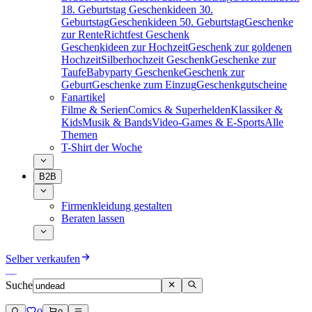
18. Geburtstag
Geschenkideen 30.
Geburtstag
Geschenkideen 50. Geburtstag
Geschenke
zur Rente
Richtfest Geschenk
Geschenkideen zur Hochzeit
Geschenk zur goldenen
Hochzeit
Silberhochzeit Geschenk
Geschenke zur
Taufe
Babyparty Geschenke
Geschenk zur
Geburt
Geschenke zum Einzug
Geschenkgutscheine
Fanartikel
Filme & Serien
Comics & Superhelden
Klassiker &
Kids
Musik & Bands
Video-Games & E-Sports
Alle
Themen
T-Shirt der Woche
B2B
Firmenkleidung gestalten
Beraten lassen
Selber verkaufen
Suche