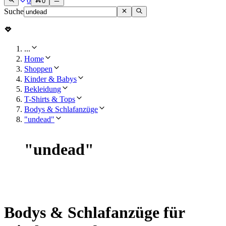
0
0
Suche
...
Home
Shoppen
Kinder & Babys
Bekleidung
T-Shirts & Tops
Bodys & Schlafanzüge
"undead"
"
undead
"
Bodys & Schlafanzüge für