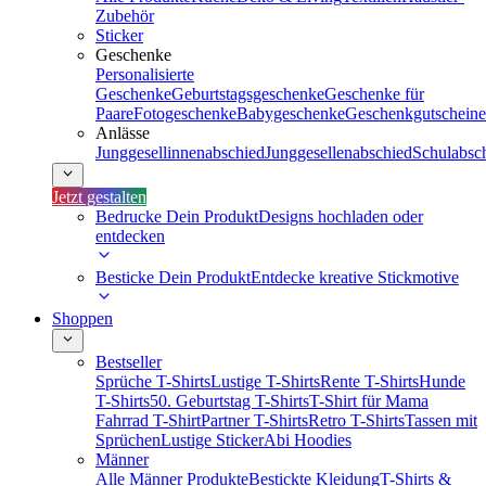
Zubehör
Sticker
Geschenke
Personalisierte
Geschenke
Geburtstagsgeschenke
Geschenke für
Paare
Fotogeschenke
Babygeschenke
Geschenkgutscheine
Anlässe
Junggesellinnenabschied
Junggesellenabschied
Schulabsc
Jetzt gestalten
Bedrucke Dein Produkt
Designs hochladen oder
entdecken
Besticke Dein Produkt
Entdecke kreative Stickmotive
Shoppen
Bestseller
Sprüche T-Shirts
Lustige T-Shirts
Rente T-Shirts
Hunde
T-Shirts
50. Geburtstag T-Shirts
T-Shirt für Mama
Fahrrad T-Shirt
Partner T-Shirts
Retro T-Shirts
Tassen mit
Sprüchen
Lustige Sticker
Abi Hoodies
Männer
Alle Männer Produkte
Bestickte Kleidung
T-Shirts &