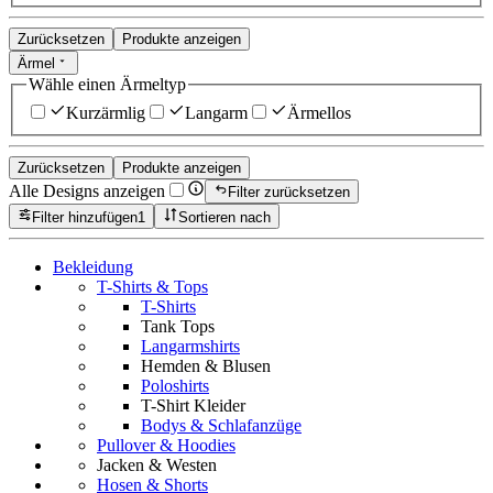
Zurücksetzen
Produkte anzeigen
Ärmel
Wähle einen Ärmeltyp
Kurzärmlig
Langarm
Ärmellos
Zurücksetzen
Produkte anzeigen
Alle Designs anzeigen
Filter zurücksetzen
Filter hinzufügen
1
Sortieren nach
Bekleidung
T-Shirts & Tops
T-Shirts
Tank Tops
Langarmshirts
Hemden & Blusen
Poloshirts
T-Shirt Kleider
Bodys & Schlafanzüge
Pullover & Hoodies
Jacken & Westen
Hosen & Shorts