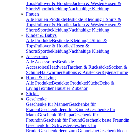
Tops
Pullover & Hoodies
Jacken & Westen
Hosen &
Shorts
Sportbekleidung
Nachhaltige Kleidung
Frauen
Alle Frauen Produkte
Bestickte Kleidung
T-Shirts &
Tops
Pullover & Hoodies
Jacken & Westen
Hosen &
Shorts
Sportbekleidung
Nachhaltige Kleidung
Kinder & Babys
Alle Produkte
Bestickte Kleidung
T-Shirts &
Tops
Pullover & Hoodies
Hosen &
Shorts
Sportbekleidung
Nachhaltige Kleidung
Accessoires
Alle Accessoires
Bestickte
Accessoires
Headwear
Taschen & Rucksäcke
Socken &
Schuhe
Halswärmer
Buttons & Anstecker
Regenschirme
Home & Living
Alle Produkte
Bestickte Produkte
Küche
Deko &
Living
Textilien
Haustier-Zubehör
Sticker
Geschenke
Geschenke für Männer
Geschenke für
Frauen
Geschenkideen für Kinder
Geschenke für
Mama
Geschenk für Papa
Geschenk für
Freundin
Geschenk für Freund
Geschenk beste Freundin
Geschenk für Schwester
Geschenk für
Bruder
Geschenkideen zum Geburtstag
Geschenkideen