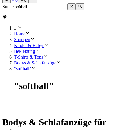
0
0
Suche
...
Home
Shoppen
Kinder & Babys
Bekleidung
T-Shirts & Tops
Bodys & Schlafanzüge
"softball"
"
softball
"
Bodys & Schlafanzüge für