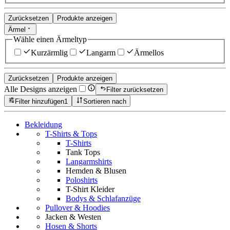
Zurücksetzen
Produkte anzeigen
Ärmel
Wähle einen Ärmeltyp
Kurzärmlig
Langarm
Ärmellos
Zurücksetzen
Produkte anzeigen
Alle Designs anzeigen
Filter zurücksetzen
Filter hinzufügen
1
Sortieren nach
Bekleidung
T-Shirts & Tops
T-Shirts
Tank Tops
Langarmshirts
Hemden & Blusen
Poloshirts
T-Shirt Kleider
Bodys & Schlafanzüge
Pullover & Hoodies
Jacken & Westen
Hosen & Shorts