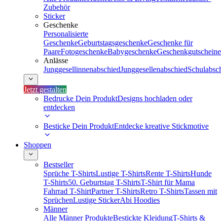
Zubehör
Sticker
Geschenke
Personalisierte
Geschenke
Geburtstagsgeschenke
Geschenke für
Paare
Fotogeschenke
Babygeschenke
Geschenkgutscheine
Anlässe
Junggesellinnenabschied
Junggesellenabschied
Schulabsc
Jetzt gestalten
Bedrucke Dein Produkt
Designs hochladen oder
entdecken
Besticke Dein Produkt
Entdecke kreative Stickmotive
Shoppen
Bestseller
Sprüche T-Shirts
Lustige T-Shirts
Rente T-Shirts
Hunde
T-Shirts
50. Geburtstag T-Shirts
T-Shirt für Mama
Fahrrad T-Shirt
Partner T-Shirts
Retro T-Shirts
Tassen mit
Sprüchen
Lustige Sticker
Abi Hoodies
Männer
Alle Männer Produkte
Bestickte Kleidung
T-Shirts &