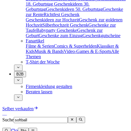
18. Geburtstag
Geschenkideen 30.
Geburtstag
Geschenkideen 50. Geburtstag
Geschenke
zur Rente
Richtfest Geschenk
Geschenkideen zur Hochzeit
Geschenk zur goldenen
Hochzeit
Silberhochzeit Geschenk
Geschenke zur
Taufe
Babyparty Geschenke
Geschenk zur
Geburt
Geschenke zum Einzug
Geschenkgutscheine
Fanartikel
Filme & Serien
Comics & Superhelden
Klassiker &
Kids
Musik & Bands
Video-Games & E-Sports
Alle
Themen
T-Shirt der Woche
B2B
Firmenkleidung gestalten
Beraten lassen
Selber verkaufen
Suche