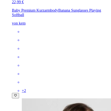
22,99 €
Baby Premium Kurzarmbody
Banana Sunglasses Playing
Softball
von kem
+
2