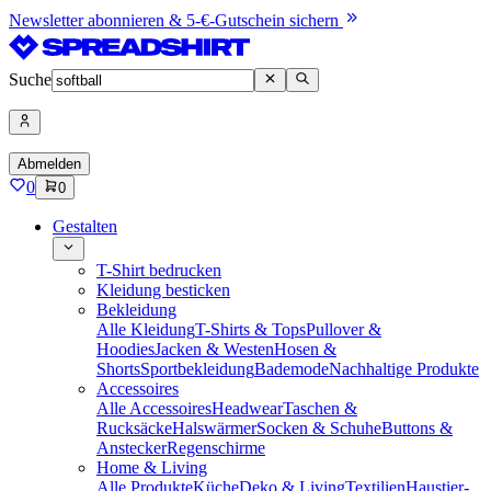
Newsletter abonnieren & 5-€-Gutschein sichern
Suche
Abmelden
0
0
Gestalten
T-Shirt bedrucken
Kleidung besticken
Bekleidung
Alle Kleidung
T-Shirts & Tops
Pullover &
Hoodies
Jacken & Westen
Hosen &
Shorts
Sportbekleidung
Bademode
Nachhaltige Produkte
Accessoires
Alle Accessoires
Headwear
Taschen &
Rucksäcke
Halswärmer
Socken & Schuhe
Buttons &
Anstecker
Regenschirme
Home & Living
Alle Produkte
Küche
Deko & Living
Textilien
Haustier-