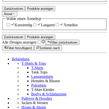
Zurücksetzen
Produkte anzeigen
Ärmel
Wähle einen Ärmeltyp
Kurzärmlig
Langarm
Ärmellos
Zurücksetzen
Produkte anzeigen
Alle Designs anzeigen
Filter zurücksetzen
Filter hinzufügen
1
Sortieren nach
Bekleidung
T-Shirts & Tops
T-Shirts
Tank Tops
Langarmshirts
Hemden & Blusen
Poloshirts
T-Shirt Kleider
Bodys & Schlafanzüge
Pullover & Hoodies
Jacken & Westen
Hosen & Shorts