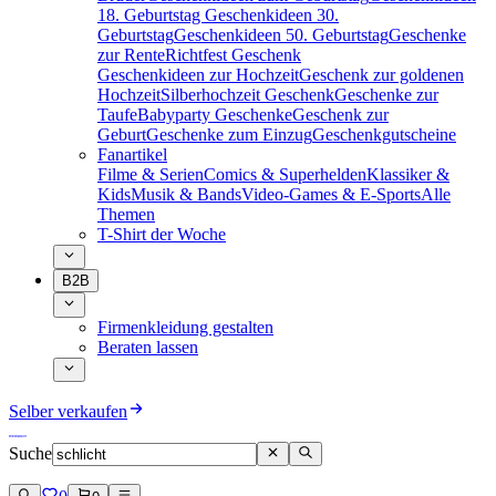
18. Geburtstag
Geschenkideen 30.
Geburtstag
Geschenkideen 50. Geburtstag
Geschenke
zur Rente
Richtfest Geschenk
Geschenkideen zur Hochzeit
Geschenk zur goldenen
Hochzeit
Silberhochzeit Geschenk
Geschenke zur
Taufe
Babyparty Geschenke
Geschenk zur
Geburt
Geschenke zum Einzug
Geschenkgutscheine
Fanartikel
Filme & Serien
Comics & Superhelden
Klassiker &
Kids
Musik & Bands
Video-Games & E-Sports
Alle
Themen
T-Shirt der Woche
B2B
Firmenkleidung gestalten
Beraten lassen
Selber verkaufen
Suche