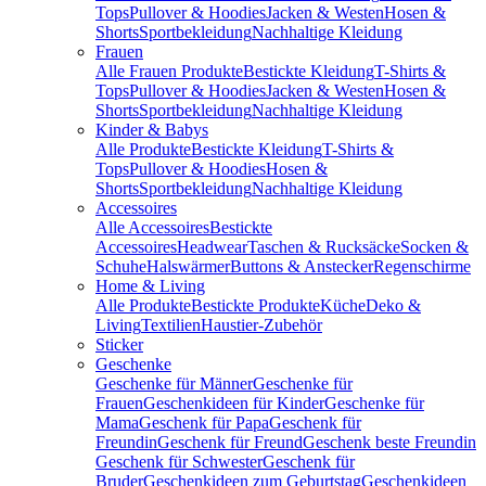
Tops
Pullover & Hoodies
Jacken & Westen
Hosen &
Shorts
Sportbekleidung
Nachhaltige Kleidung
Frauen
Alle Frauen Produkte
Bestickte Kleidung
T-Shirts &
Tops
Pullover & Hoodies
Jacken & Westen
Hosen &
Shorts
Sportbekleidung
Nachhaltige Kleidung
Kinder & Babys
Alle Produkte
Bestickte Kleidung
T-Shirts &
Tops
Pullover & Hoodies
Hosen &
Shorts
Sportbekleidung
Nachhaltige Kleidung
Accessoires
Alle Accessoires
Bestickte
Accessoires
Headwear
Taschen & Rucksäcke
Socken &
Schuhe
Halswärmer
Buttons & Anstecker
Regenschirme
Home & Living
Alle Produkte
Bestickte Produkte
Küche
Deko &
Living
Textilien
Haustier-Zubehör
Sticker
Geschenke
Geschenke für Männer
Geschenke für
Frauen
Geschenkideen für Kinder
Geschenke für
Mama
Geschenk für Papa
Geschenk für
Freundin
Geschenk für Freund
Geschenk beste Freundin
Geschenk für Schwester
Geschenk für
Bruder
Geschenkideen zum Geburtstag
Geschenkideen