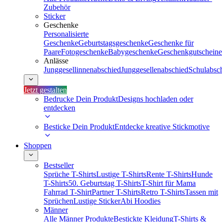
Zubehör
Sticker
Geschenke
Personalisierte
Geschenke
Geburtstagsgeschenke
Geschenke für
Paare
Fotogeschenke
Babygeschenke
Geschenkgutscheine
Anlässe
Junggesellinnenabschied
Junggesellenabschied
Schulabsc
Jetzt gestalten
Bedrucke Dein Produkt
Designs hochladen oder
entdecken
Besticke Dein Produkt
Entdecke kreative Stickmotive
Shoppen
Bestseller
Sprüche T-Shirts
Lustige T-Shirts
Rente T-Shirts
Hunde
T-Shirts
50. Geburtstag T-Shirts
T-Shirt für Mama
Fahrrad T-Shirt
Partner T-Shirts
Retro T-Shirts
Tassen mit
Sprüchen
Lustige Sticker
Abi Hoodies
Männer
Alle Männer Produkte
Bestickte Kleidung
T-Shirts &