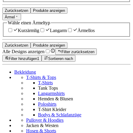
Zurücksetzen
Produkte anzeigen
Ärmel
Wähle einen Ärmeltyp
Kurzärmlig
Langarm
Ärmellos
Zurücksetzen
Produkte anzeigen
Alle Designs anzeigen
Filter zurücksetzen
Filter hinzufügen
1
Sortieren nach
Bekleidung
T-Shirts & Tops
T-Shirts
Tank Tops
Langarmshirts
Hemden & Blusen
Poloshirts
T-Shirt Kleider
Bodys & Schlafanzüge
Pullover & Hoodies
Jacken & Westen
Hosen & Shorts