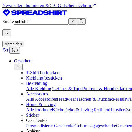
Newsletter abonnieren & 5-€-Gutschein sichern
Suche
Abmelden
0
0
Gestalten
T-Shirt bedrucken
Kleidung besticken
Bekleidung
Alle Kleidung
T-Shirts & Tops
Pullover & Hoodies
Jacke
Accessoires
Alle Accessoires
Headwear
Taschen & Rucksäcke
Halswä
Home & Living
Alle Produkte
Küche
Deko & Living
Textilien
Haustier-Zu
Sticker
Geschenke
Personalisierte Geschenke
Geburtstagsgeschenke
Geschen
Anlässe