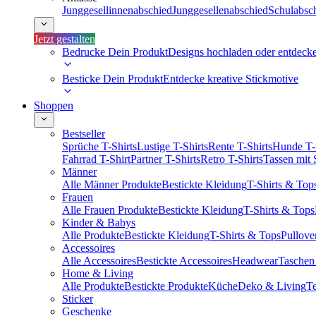
Junggesellinnenabschied
Junggesellenabschied
Schulabsc
Jetzt gestalten
Bedrucke Dein Produkt
Designs hochladen oder entdeck
Besticke Dein Produkt
Entdecke kreative Stickmotive
Shoppen
Bestseller
Sprüche T-Shirts
Lustige T-Shirts
Rente T-Shirts
Hunde T-
Fahrrad T-Shirt
Partner T-Shirts
Retro T-Shirts
Tassen mit
Männer
Alle Männer Produkte
Bestickte Kleidung
T-Shirts & Top
Frauen
Alle Frauen Produkte
Bestickte Kleidung
T-Shirts & Tops
Kinder & Babys
Alle Produkte
Bestickte Kleidung
T-Shirts & Tops
Pullove
Accessoires
Alle Accessoires
Bestickte Accessoires
Headwear
Taschen
Home & Living
Alle Produkte
Bestickte Produkte
Küche
Deko & Living
Te
Sticker
Geschenke