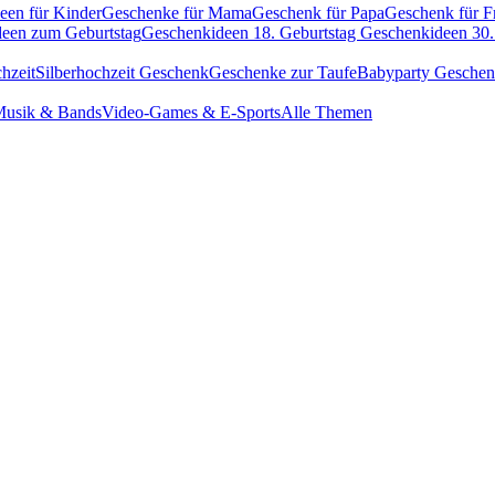
een für Kinder
Geschenke für Mama
Geschenk für Papa
Geschenk für F
een zum Geburtstag
Geschenkideen 18. Geburtstag
Geschenkideen 30.
hzeit
Silberhochzeit Geschenk
Geschenke zur Taufe
Babyparty Gesche
usik & Bands
Video-Games & E-Sports
Alle Themen