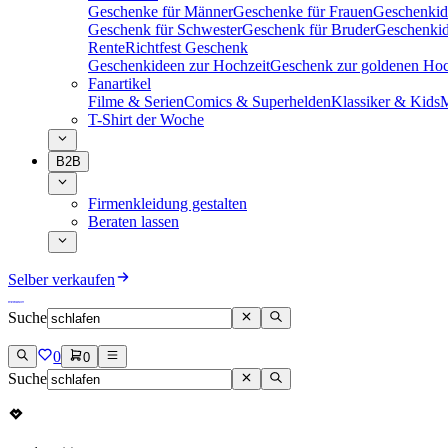
Geschenke für Männer
Geschenke für Frauen
Geschenkid
Geschenk für Schwester
Geschenk für Bruder
Geschenkid
Rente
Richtfest Geschenk
Geschenkideen zur Hochzeit
Geschenk zur goldenen Hoc
Fanartikel
Filme & Serien
Comics & Superhelden
Klassiker & Kids
M
T-Shirt der Woche
B2B
Firmenkleidung gestalten
Beraten lassen
Selber verkaufen
Suche
0
0
Suche