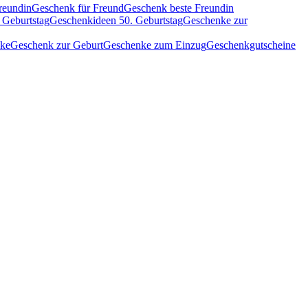
reundin
Geschenk für Freund
Geschenk beste Freundin
 Geburtstag
Geschenkideen 50. Geburtstag
Geschenke zur
nke
Geschenk zur Geburt
Geschenke zum Einzug
Geschenkgutscheine