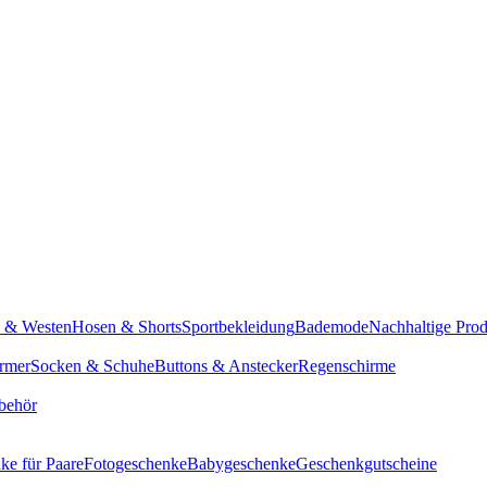
n & Westen
Hosen & Shorts
Sportbekleidung
Bademode
Nachhaltige Pro
rmer
Socken & Schuhe
Buttons & Anstecker
Regenschirme
behör
ke für Paare
Fotogeschenke
Babygeschenke
Geschenkgutscheine