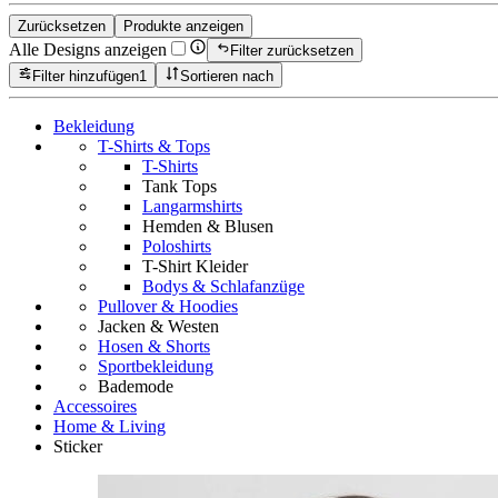
Zurücksetzen
Produkte anzeigen
Alle Designs anzeigen
Filter zurücksetzen
Filter hinzufügen
1
Sortieren nach
Bekleidung
T-Shirts & Tops
T-Shirts
Tank Tops
Langarmshirts
Hemden & Blusen
Poloshirts
T-Shirt Kleider
Bodys & Schlafanzüge
Pullover & Hoodies
Jacken & Westen
Hosen & Shorts
Sportbekleidung
Bademode
Accessoires
Home & Living
Sticker