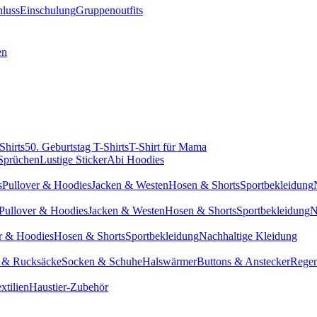
hluss
Einschulung
Gruppenoutfits
en
Shirts
50. Geburtstag T-Shirts
T-Shirt für Mama
 Sprüchen
Lustige Sticker
Abi Hoodies
s
Pullover & Hoodies
Jacken & Westen
Hosen & Shorts
Sportbekleidung
Pullover & Hoodies
Jacken & Westen
Hosen & Shorts
Sportbekleidung
N
r & Hoodies
Hosen & Shorts
Sportbekleidung
Nachhaltige Kleidung
 & Rucksäcke
Socken & Schuhe
Halswärmer
Buttons & Anstecker
Regen
xtilien
Haustier-Zubehör