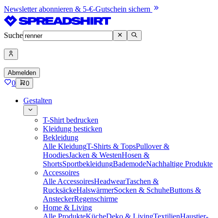
Newsletter abonnieren & 5-€-Gutschein sichern
Suche
Abmelden
0
0
Gestalten
T-Shirt bedrucken
Kleidung besticken
Bekleidung
Alle Kleidung
T-Shirts & Tops
Pullover &
Hoodies
Jacken & Westen
Hosen &
Shorts
Sportbekleidung
Bademode
Nachhaltige Produkte
Accessoires
Alle Accessoires
Headwear
Taschen &
Rucksäcke
Halswärmer
Socken & Schuhe
Buttons &
Anstecker
Regenschirme
Home & Living
Alle Produkte
Küche
Deko & Living
Textilien
Haustier-