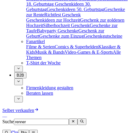
18. Geburtstag
Geschenkideen 30.
Geburtstag
Geschenkideen 50. Geburtstag
Geschenke
zur Rente
Richtfest Geschenk
Geschenkideen zur Hochzeit
Geschenk zur goldenen
Hochzeit
Silberhochzeit Geschenk
Geschenke zur
Taufe
Babyparty Geschenke
Geschenk zur
Geburt
Geschenke zum Einzug
Geschenkgutscheine
Fanartikel
Filme & Serien
Comics & Superhelden
Klassiker &
Kids
Musik & Bands
Video-Games & E-Sports
Alle
Themen
T-Shirt der Woche
B2B
Firmenkleidung gestalten
Beraten lassen
Selber verkaufen
Suche