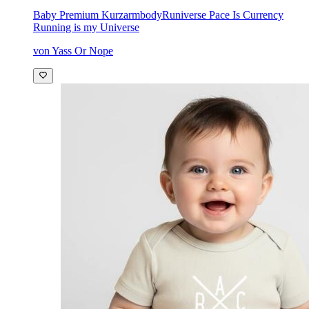
Baby Premium Kurzarmbody
Runiverse Pace Is Currency
Running is my Universe
von Yass Or Nope