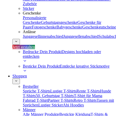
Zubehör
Sticker
Geschenke
Personalisierte
Geschenke
Geburtstagsgeschenke
Geschenke für
Paare
Fotogeschenke
Babygeschenke
Geschenkgutscheine
Anlässe
Junggesellinnenabschied
Junggesellenabschied
Schulabsc
Jetzt gestalten
Bedrucke Dein Produkt
Designs hochladen oder
entdecken
Besticke Dein Produkt
Entdecke kreative Stickmotive
Shoppen
Bestseller
Sprüche T-Shirts
Lustige T-Shirts
Rente T-Shirts
Hunde
T-Shirts
50. Geburtstag T-Shirts
T-Shirt für Mama
Fahrrad T-Shirt
Partner T-Shirts
Retro T-Shirts
Tassen mit
Sprüchen
Lustige Sticker
Abi Hoodies
Männer
Alle Männer Produkte
Bestickte Kleidung
T-Shirts &