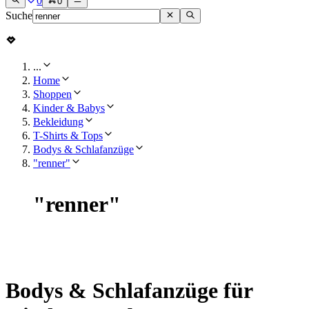
0
0
Suche
...
Home
Shoppen
Kinder & Babys
Bekleidung
T-Shirts & Tops
Bodys & Schlafanzüge
"renner"
"
renner
"
Bodys & Schlafanzüge für