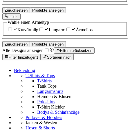
Zurücksetzen
Produkte anzeigen
Ärmel
Wähle einen Ärmeltyp
Kurzärmlig
Langarm
Ärmellos
Zurücksetzen
Produkte anzeigen
Alle Designs anzeigen
Filter zurücksetzen
Filter hinzufügen
1
Sortieren nach
Bekleidung
T-Shirts & Tops
T-Shirts
Tank Tops
Langarmshirts
Hemden & Blusen
Poloshirts
T-Shirt Kleider
Bodys & Schlafanzüge
Pullover & Hoodies
Jacken & Westen
Hosen & Shorts