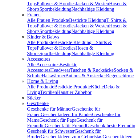
Tops
Pullover & Hoodies
Jacken & Westen
Hosen &
Shorts
Sportbekleidung
Nachhaltige Kleidung
Frauen
Alle Frauen Produkte
Bestickte Kleidung
T-Shirts &
Tops
Pullover & Hoodies
Jacken & Westen
Hosen &
Shorts
Sportbekleidung
Nachhaltige Kleidung
Kinder & Babys
Alle Produkte
Bestickte Kleidung
T-Shirts &
Tops
Pullover & Hoodies
Hosen &
Shorts
Sportbekleidung
Nachhaltige Kleidung
Accessoires
Alle Accessoires
Bestickte
Accessoires
Headwear
Taschen & Rucksäcke
Socken &
Schuhe
Halswärmer
Buttons & Anstecker
Regenschirme
Home & Living
Alle Produkte
Bestickte Produkte
Küche
Deko &
Living
Textilien
Haustier-Zubehör
Sticker
Geschenke
Geschenke für Männer
Geschenke für
Frauen
Geschenkideen für Kinder
Geschenke für
Mama
Geschenk für Papa
Geschenk für
Freundin
Geschenk für Freund
Geschenk beste Freundin
Geschenk für Schwester
Geschenk für
Bruder
Geschenkideen zum Geburtstag
Geschenkideen