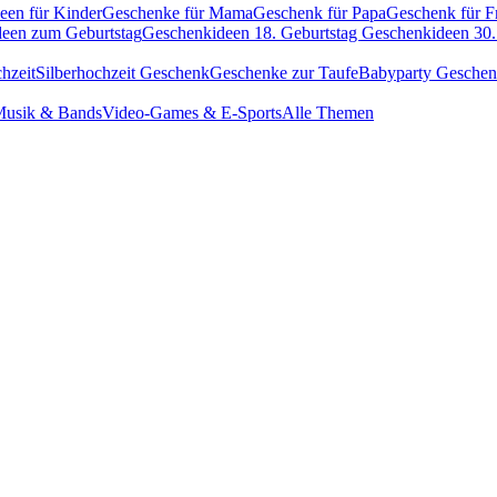
een für Kinder
Geschenke für Mama
Geschenk für Papa
Geschenk für F
een zum Geburtstag
Geschenkideen 18. Geburtstag
Geschenkideen 30.
hzeit
Silberhochzeit Geschenk
Geschenke zur Taufe
Babyparty Gesche
usik & Bands
Video-Games & E-Sports
Alle Themen