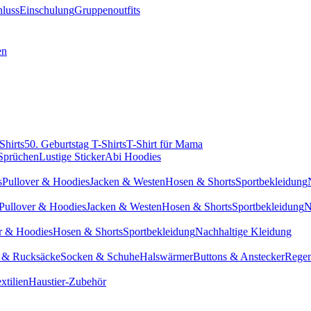
hluss
Einschulung
Gruppenoutfits
en
Shirts
50. Geburtstag T-Shirts
T-Shirt für Mama
 Sprüchen
Lustige Sticker
Abi Hoodies
s
Pullover & Hoodies
Jacken & Westen
Hosen & Shorts
Sportbekleidung
Pullover & Hoodies
Jacken & Westen
Hosen & Shorts
Sportbekleidung
N
r & Hoodies
Hosen & Shorts
Sportbekleidung
Nachhaltige Kleidung
 & Rucksäcke
Socken & Schuhe
Halswärmer
Buttons & Anstecker
Regen
xtilien
Haustier-Zubehör