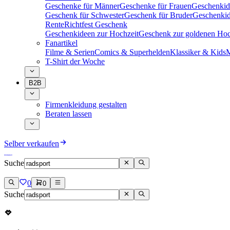
Geschenke für Männer
Geschenke für Frauen
Geschenkid
Geschenk für Schwester
Geschenk für Bruder
Geschenkid
Rente
Richtfest Geschenk
Geschenkideen zur Hochzeit
Geschenk zur goldenen Hoc
Fanartikel
Filme & Serien
Comics & Superhelden
Klassiker & Kids
M
T-Shirt der Woche
B2B
Firmenkleidung gestalten
Beraten lassen
Selber verkaufen
Suche
0
0
Suche