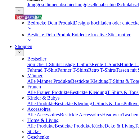
Junggesellinnenabschied
Junggesellenabschied
Schulabsc
Jetzt gestalten
Bedrucke Dein Produkt
Designs hochladen oder entdeck
Besticke Dein Produkt
Entdecke kreative Stickmotive
Shoppen
Bestseller
Sprüche T-Shirts
Lustige T-Shirts
Rente T-Shirts
Hunde T-
Fahrrad T-Shirt
Partner T-Shirts
Retro T-Shirts
Tassen mit
Männer
Alle Männer Produkte
Bestickte Kleidung
T-Shirts & Top
Frauen
Alle Frauen Produkte
Bestickte Kleidung
T-Shirts & Tops
Kinder & Babys
Alle Produkte
Bestickte Kleidung
T-Shirts & Tops
Pullove
Accessoires
Alle Accessoires
Bestickte Accessoires
Headwear
Taschen
Home & Living
Alle Produkte
Bestickte Produkte
Küche
Deko & Living
Te
Sticker
Geschenke