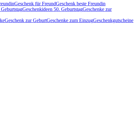
reundin
Geschenk für Freund
Geschenk beste Freundin
 Geburtstag
Geschenkideen 50. Geburtstag
Geschenke zur
nke
Geschenk zur Geburt
Geschenke zum Einzug
Geschenkgutscheine