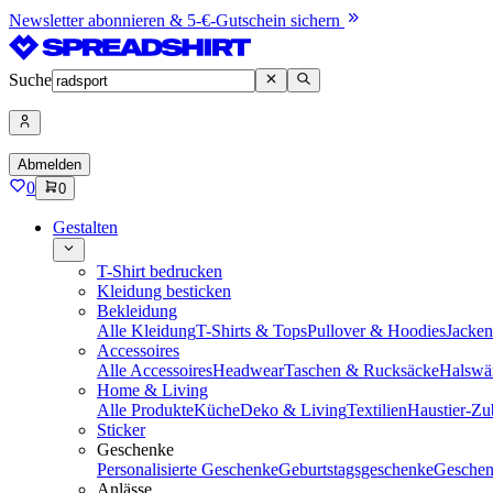
Newsletter abonnieren & 5-€-Gutschein sichern
Suche
Abmelden
0
0
Gestalten
T-Shirt bedrucken
Kleidung besticken
Bekleidung
Alle Kleidung
T-Shirts & Tops
Pullover & Hoodies
Jacke
Accessoires
Alle Accessoires
Headwear
Taschen & Rucksäcke
Halswä
Home & Living
Alle Produkte
Küche
Deko & Living
Textilien
Haustier-Zu
Sticker
Geschenke
Personalisierte Geschenke
Geburtstagsgeschenke
Geschen
Anlässe