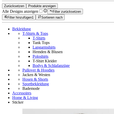
Zurücksetzen
Produkte anzeigen
Alle Designs anzeigen
Filter zurücksetzen
Filter hinzufügen
1
Sortieren nach
Bekleidung
T-Shirts & Tops
T-Shirts
Tank Tops
Langarmshirts
Hemden & Blusen
Poloshirts
T-Shirt Kleider
Bodys & Schlafanzüge
Pullover & Hoodies
Jacken & Westen
Hosen & Shorts
Sportbekleidung
Bademode
Accessoires
Home & Living
Sticker