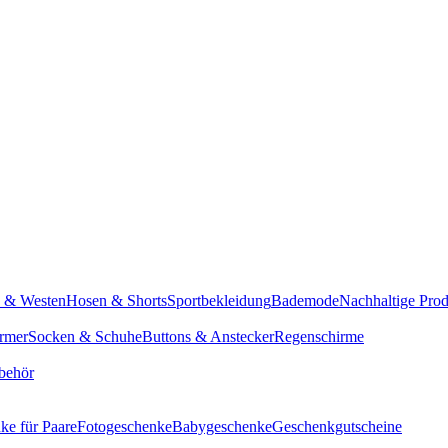
n & Westen
Hosen & Shorts
Sportbekleidung
Bademode
Nachhaltige Pro
rmer
Socken & Schuhe
Buttons & Anstecker
Regenschirme
behör
ke für Paare
Fotogeschenke
Babygeschenke
Geschenkgutscheine