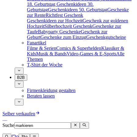
18. Geburtstag
Geschenkideen 30.
Geburtstag
Geschenkideen 50. Geburtstag
Geschenke
zur Rente
Richtfest Geschenk
Geschenkideen zur Hochzeit
Geschenk zur goldenen
Hochzeit
Silberhochzeit Geschenk
Geschenke zur
Taufe
Babyparty Geschenke
Geschenk zur
Geburt
Geschenke zum Einzug
Geschenkgutscheine
Fanartikel
Filme & Serien
Comics & Superhelden
Klassiker &
Kids
Musik & Bands
Video-Games & E-Sports
Alle
Themen
T-Shirt der Woche
B2B
Firmenkleidung gestalten
Beraten lassen
Selber verkaufen
Suche