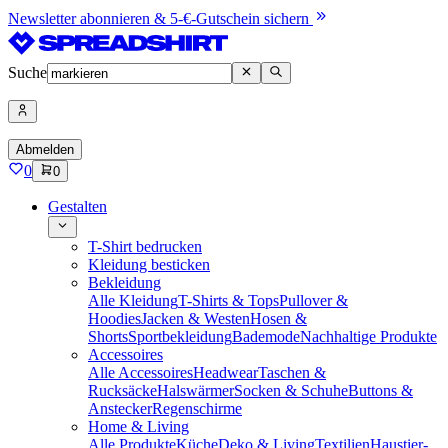
Newsletter abonnieren & 5-€-Gutschein sichern
Suche
Abmelden
0
0
Gestalten
T-Shirt bedrucken
Kleidung besticken
Bekleidung
Alle Kleidung
T-Shirts & Tops
Pullover &
Hoodies
Jacken & Westen
Hosen &
Shorts
Sportbekleidung
Bademode
Nachhaltige Produkte
Accessoires
Alle Accessoires
Headwear
Taschen &
Rucksäcke
Halswärmer
Socken & Schuhe
Buttons &
Anstecker
Regenschirme
Home & Living
Alle Produkte
Küche
Deko & Living
Textilien
Haustier-