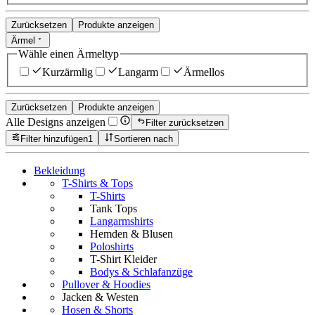
Zurücksetzen
Produkte anzeigen
Ärmel
Wähle einen Ärmeltyp
Kurzärmlig
Langarm
Ärmellos
Zurücksetzen
Produkte anzeigen
Alle Designs anzeigen
Filter zurücksetzen
Filter hinzufügen
1
Sortieren nach
Bekleidung
T-Shirts & Tops
T-Shirts
Tank Tops
Langarmshirts
Hemden & Blusen
Poloshirts
T-Shirt Kleider
Bodys & Schlafanzüge
Pullover & Hoodies
Jacken & Westen
Hosen & Shorts