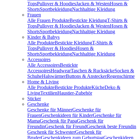
Tops
Pullover & Hoodies
Jacken & Westen
Hosen &
Shorts
Sportbekleidung
Nachhaltige Kleidung
Frauen
Alle Frauen Produkte
Bestickte Kleidung
T-Shirts &
Tops
Pullover & Hoodies
Jacken & Westen
Hosen &
Shorts
Sportbekleidung
Nachhaltige Kleidung
Kinder & Babys
Alle Produkte
Bestickte Kleidung
T-Shirts &
Tops
Pullover & Hoodies
Hosen &
Shorts
Sportbekleidung
Nachhaltige Kleidung
Accessoires
Alle Accessoires
Bestickte
Accessoires
Headwear
Taschen & Rucksäcke
Socken &
Schuhe
Halswärmer
Buttons & Anstecker
Regenschirme
Home & Living
Alle Produkte
Bestickte Produkte
Küche
Deko &
Living
Textilien
Haustier-Zubehör
Sticker
Geschenke
Geschenke für Männer
Geschenke für
Frauen
Geschenkideen für Kinder
Geschenke für
Mama
Geschenk für Papa
Geschenk für
Freundin
Geschenk für Freund
Geschenk beste Freundin
Geschenk für Schwester
Geschenk für
Bruder
Geschenkideen zum Geburtstag
Geschenkideen