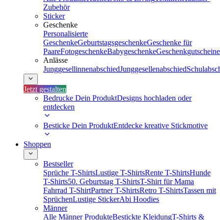
Zubehör
Sticker
Geschenke
Personalisierte
Geschenke
Geburtstagsgeschenke
Geschenke für
Paare
Fotogeschenke
Babygeschenke
Geschenkgutscheine
Anlässe
Junggesellinnenabschied
Junggesellenabschied
Schulabsc
Jetzt gestalten
Bedrucke Dein Produkt
Designs hochladen oder
entdecken
Besticke Dein Produkt
Entdecke kreative Stickmotive
Shoppen
Bestseller
Sprüche T-Shirts
Lustige T-Shirts
Rente T-Shirts
Hunde
T-Shirts
50. Geburtstag T-Shirts
T-Shirt für Mama
Fahrrad T-Shirt
Partner T-Shirts
Retro T-Shirts
Tassen mit
Sprüchen
Lustige Sticker
Abi Hoodies
Männer
Alle Männer Produkte
Bestickte Kleidung
T-Shirts &