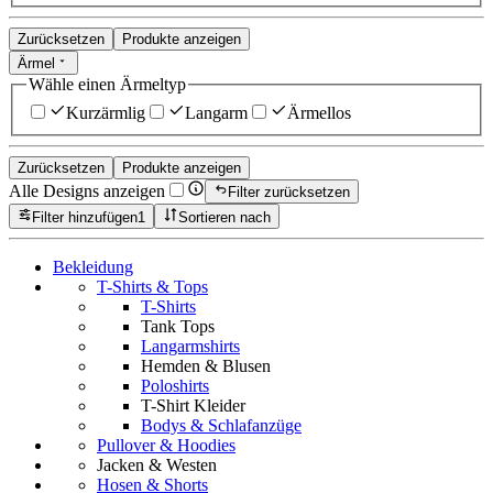
Zurücksetzen
Produkte anzeigen
Ärmel
Wähle einen Ärmeltyp
Kurzärmlig
Langarm
Ärmellos
Zurücksetzen
Produkte anzeigen
Alle Designs anzeigen
Filter zurücksetzen
Filter hinzufügen
1
Sortieren nach
Bekleidung
T-Shirts & Tops
T-Shirts
Tank Tops
Langarmshirts
Hemden & Blusen
Poloshirts
T-Shirt Kleider
Bodys & Schlafanzüge
Pullover & Hoodies
Jacken & Westen
Hosen & Shorts