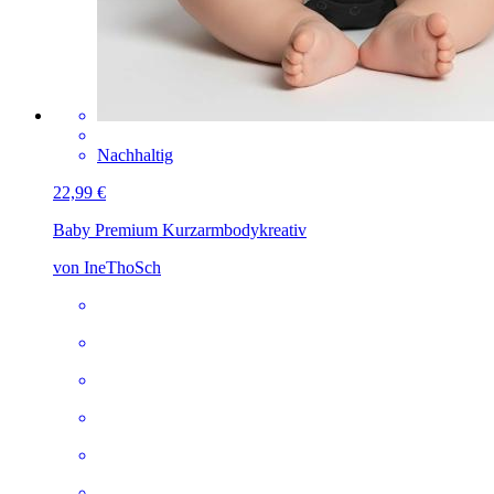
Nachhaltig
22,99 €
Baby Premium Kurzarmbody
kreativ
von IneThoSch