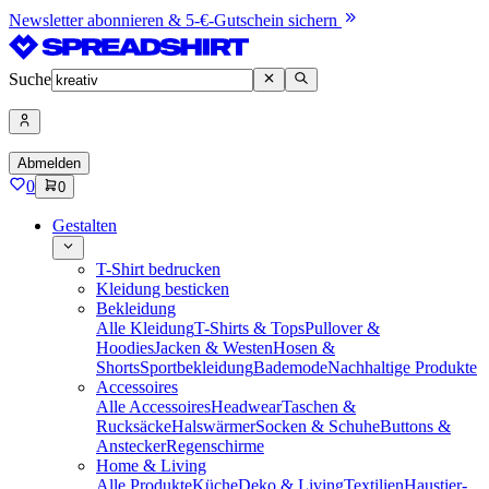
Newsletter abonnieren & 5-€-Gutschein sichern
Suche
Abmelden
0
0
Gestalten
T-Shirt bedrucken
Kleidung besticken
Bekleidung
Alle Kleidung
T-Shirts & Tops
Pullover &
Hoodies
Jacken & Westen
Hosen &
Shorts
Sportbekleidung
Bademode
Nachhaltige Produkte
Accessoires
Alle Accessoires
Headwear
Taschen &
Rucksäcke
Halswärmer
Socken & Schuhe
Buttons &
Anstecker
Regenschirme
Home & Living
Alle Produkte
Küche
Deko & Living
Textilien
Haustier-