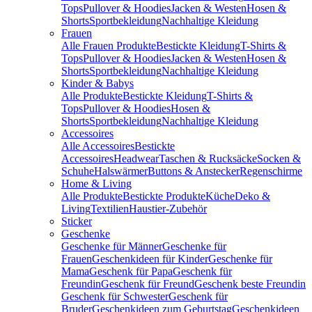
Tops
Pullover & Hoodies
Jacken & Westen
Hosen &
Shorts
Sportbekleidung
Nachhaltige Kleidung
Frauen
Alle Frauen Produkte
Bestickte Kleidung
T-Shirts &
Tops
Pullover & Hoodies
Jacken & Westen
Hosen &
Shorts
Sportbekleidung
Nachhaltige Kleidung
Kinder & Babys
Alle Produkte
Bestickte Kleidung
T-Shirts &
Tops
Pullover & Hoodies
Hosen &
Shorts
Sportbekleidung
Nachhaltige Kleidung
Accessoires
Alle Accessoires
Bestickte
Accessoires
Headwear
Taschen & Rucksäcke
Socken &
Schuhe
Halswärmer
Buttons & Anstecker
Regenschirme
Home & Living
Alle Produkte
Bestickte Produkte
Küche
Deko &
Living
Textilien
Haustier-Zubehör
Sticker
Geschenke
Geschenke für Männer
Geschenke für
Frauen
Geschenkideen für Kinder
Geschenke für
Mama
Geschenk für Papa
Geschenk für
Freundin
Geschenk für Freund
Geschenk beste Freundin
Geschenk für Schwester
Geschenk für
Bruder
Geschenkideen zum Geburtstag
Geschenkideen