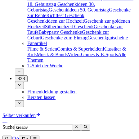
18. Geburtstag
Geschenkideen 30.
Geburtstag
Geschenkideen 50. Geburtstag
Geschenke
zur Rente
Richtfest Geschenk
Geschenkideen zur Hochzeit
Geschenk zur goldenen
Hochzeit
Silberhochzeit Geschenk
Geschenke zur
Taufe
Babyparty Geschenke
Geschenk zur
Geburt
Geschenke zum Einzug
Geschenkgutscheine
Fanartikel
Filme & Serien
Comics & Superhelden
Klassiker &
Kids
Musik & Bands
Video-Games & E-Sports
Alle
Themen
T-Shirt der Woche
B2B
Firmenkleidung gestalten
Beraten lassen
Selber verkaufen
Suche