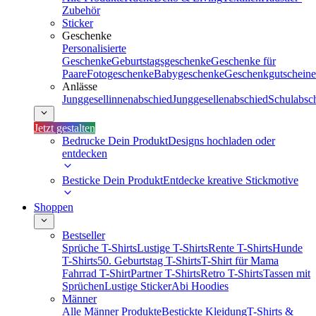
Zubehör
Sticker
Geschenke
Personalisierte
Geschenke
Geburtstagsgeschenke
Geschenke für
Paare
Fotogeschenke
Babygeschenke
Geschenkgutscheine
Anlässe
Junggesellinnenabschied
Junggesellenabschied
Schulabsc
Jetzt gestalten
Bedrucke Dein Produkt
Designs hochladen oder
entdecken
Besticke Dein Produkt
Entdecke kreative Stickmotive
Shoppen
Bestseller
Sprüche T-Shirts
Lustige T-Shirts
Rente T-Shirts
Hunde
T-Shirts
50. Geburtstag T-Shirts
T-Shirt für Mama
Fahrrad T-Shirt
Partner T-Shirts
Retro T-Shirts
Tassen mit
Sprüchen
Lustige Sticker
Abi Hoodies
Männer
Alle Männer Produkte
Bestickte Kleidung
T-Shirts &