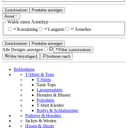
Zurücksetzen
Produkte anzeigen
Ärmel
Wähle einen Ärmeltyp
Kurzärmlig
Langarm
Ärmellos
Zurücksetzen
Produkte anzeigen
Alle Designs anzeigen
Filter zurücksetzen
Filter hinzufügen
1
Sortieren nach
Bekleidung
T-Shirts & Tops
T-Shirts
Tank Tops
Langarmshirts
Hemden & Blusen
Poloshirts
T-Shirt Kleider
Bodys & Schlafanzüge
Pullover & Hoodies
Jacken & Westen
Hosen & Shorts