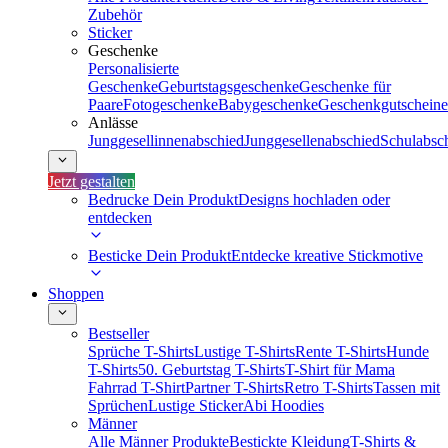
Zubehör
Sticker
Geschenke
Personalisierte
Geschenke
Geburtstagsgeschenke
Geschenke für
Paare
Fotogeschenke
Babygeschenke
Geschenkgutscheine
Anlässe
Junggesellinnenabschied
Junggesellenabschied
Schulabsc
Jetzt gestalten
Bedrucke Dein Produkt
Designs hochladen oder
entdecken
Besticke Dein Produkt
Entdecke kreative Stickmotive
Shoppen
Bestseller
Sprüche T-Shirts
Lustige T-Shirts
Rente T-Shirts
Hunde
T-Shirts
50. Geburtstag T-Shirts
T-Shirt für Mama
Fahrrad T-Shirt
Partner T-Shirts
Retro T-Shirts
Tassen mit
Sprüchen
Lustige Sticker
Abi Hoodies
Männer
Alle Männer Produkte
Bestickte Kleidung
T-Shirts &