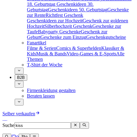
18. Geburtstag
Geschenkideen 30.
Geburtstag
Geschenkideen 50. Geburtstag
Geschenke
zur Rente
Richtfest Geschenk
Geschenkideen zur Hochzeit
Geschenk zur goldenen
Hochzeit
Silberhochzeit Geschenk
Geschenke zur
Taufe
Babyparty Geschenke
Geschenk zur
Geburt
Geschenke zum Einzug
Geschenkgutscheine
Fanartikel
Filme & Serien
Comics & Superhelden
Klassiker &
Kids
Musik & Bands
Video-Games & E-Sports
Alle
Themen
T-Shirt der Woche
B2B
Firmenkleidung gestalten
Beraten lassen
Selber verkaufen
Suche