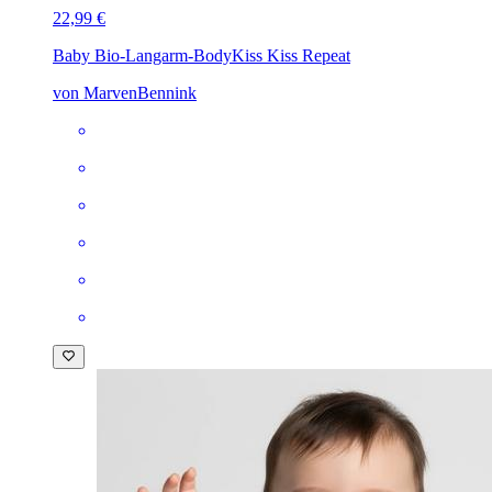
22,99 €
Baby Bio-Langarm-Body
Kiss Kiss Repeat
von MarvenBennink