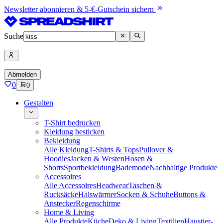
Newsletter abonnieren & 5-€-Gutschein sichern
Suche
Abmelden
0
0
Gestalten
T-Shirt bedrucken
Kleidung besticken
Bekleidung
Alle Kleidung
T-Shirts & Tops
Pullover &
Hoodies
Jacken & Westen
Hosen &
Shorts
Sportbekleidung
Bademode
Nachhaltige Produkte
Accessoires
Alle Accessoires
Headwear
Taschen &
Rucksäcke
Halswärmer
Socken & Schuhe
Buttons &
Anstecker
Regenschirme
Home & Living
Alle Produkte
Küche
Deko & Living
Textilien
Haustier-