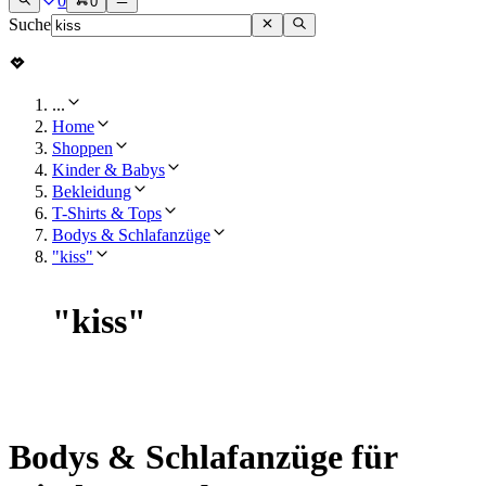
0
0
Suche
...
Home
Shoppen
Kinder & Babys
Bekleidung
T-Shirts & Tops
Bodys & Schlafanzüge
"kiss"
"
kiss
"
Bodys & Schlafanzüge für