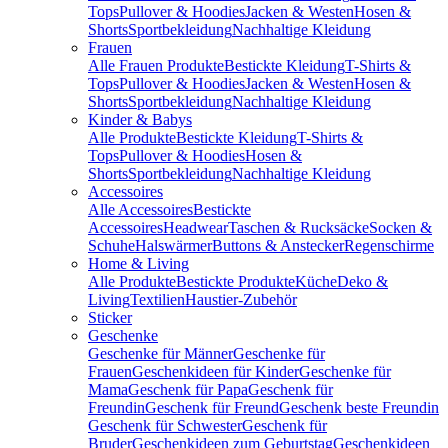
Tops
Pullover & Hoodies
Jacken & Westen
Hosen &
Shorts
Sportbekleidung
Nachhaltige Kleidung
Frauen
Alle Frauen Produkte
Bestickte Kleidung
T-Shirts &
Tops
Pullover & Hoodies
Jacken & Westen
Hosen &
Shorts
Sportbekleidung
Nachhaltige Kleidung
Kinder & Babys
Alle Produkte
Bestickte Kleidung
T-Shirts &
Tops
Pullover & Hoodies
Hosen &
Shorts
Sportbekleidung
Nachhaltige Kleidung
Accessoires
Alle Accessoires
Bestickte
Accessoires
Headwear
Taschen & Rucksäcke
Socken &
Schuhe
Halswärmer
Buttons & Anstecker
Regenschirme
Home & Living
Alle Produkte
Bestickte Produkte
Küche
Deko &
Living
Textilien
Haustier-Zubehör
Sticker
Geschenke
Geschenke für Männer
Geschenke für
Frauen
Geschenkideen für Kinder
Geschenke für
Mama
Geschenk für Papa
Geschenk für
Freundin
Geschenk für Freund
Geschenk beste Freundin
Geschenk für Schwester
Geschenk für
Bruder
Geschenkideen zum Geburtstag
Geschenkideen