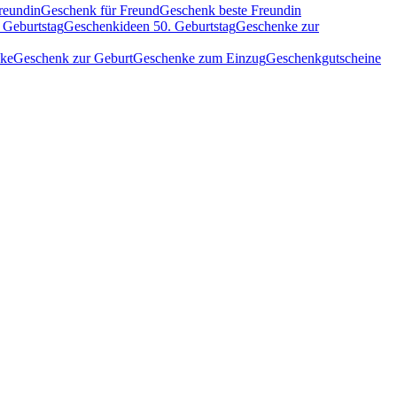
reundin
Geschenk für Freund
Geschenk beste Freundin
 Geburtstag
Geschenkideen 50. Geburtstag
Geschenke zur
nke
Geschenk zur Geburt
Geschenke zum Einzug
Geschenkgutscheine