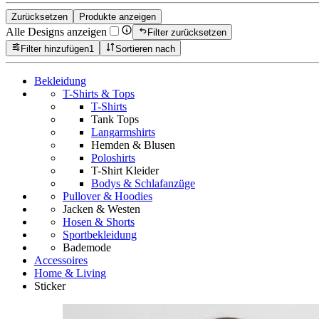
Zurücksetzen
Produkte anzeigen
Alle Designs anzeigen
Filter zurücksetzen
Filter hinzufügen
1
Sortieren nach
Bekleidung
T-Shirts & Tops
T-Shirts
Tank Tops
Langarmshirts
Hemden & Blusen
Poloshirts
T-Shirt Kleider
Bodys & Schlafanzüge
Pullover & Hoodies
Jacken & Westen
Hosen & Shorts
Sportbekleidung
Bademode
Accessoires
Home & Living
Sticker