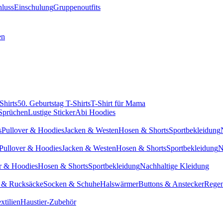
hluss
Einschulung
Gruppenoutfits
en
Shirts
50. Geburtstag T-Shirts
T-Shirt für Mama
 Sprüchen
Lustige Sticker
Abi Hoodies
s
Pullover & Hoodies
Jacken & Westen
Hosen & Shorts
Sportbekleidung
Pullover & Hoodies
Jacken & Westen
Hosen & Shorts
Sportbekleidung
N
r & Hoodies
Hosen & Shorts
Sportbekleidung
Nachhaltige Kleidung
 & Rucksäcke
Socken & Schuhe
Halswärmer
Buttons & Anstecker
Regen
xtilien
Haustier-Zubehör