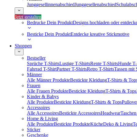
Junggesellinnenabschied
Junggesellenabschied
Schulabsc
Jetzt gestalten
Bedrucke Dein Produkt
Designs hochladen oder entdeck
Besticke Dein Produkt
Entdecke kreative Stickmotive
Shoppen
Bestseller
Sprüche T-Shirts
Lustige T-Shirts
Rente T-Shirts
Hunde T-
Fahrrad T-Shirt
Partner T-Shirts
Retro T-Shirts
Tassen mit
Männer
Alle Männer Produkte
Bestickte Kleidung
T-Shirts & Top
Frauen
Alle Frauen Produkte
Bestickte Kleidung
T-Shirts & Tops
Kinder & Babys
Alle Produkte
Bestickte Kleidung
T-Shirts & Tops
Pullove
Accessoires
Alle Accessoires
Bestickte Accessoires
Headwear
Taschen
Home & Living
Alle Produkte
Bestickte Produkte
Küche
Deko & Living
Te
Sticker
Geschenke