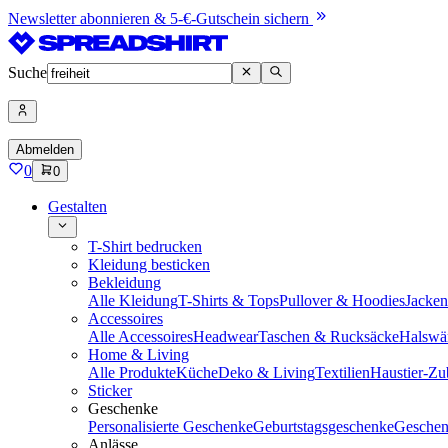
Newsletter abonnieren & 5-€-Gutschein sichern
Suche
Abmelden
0
0
Gestalten
T-Shirt bedrucken
Kleidung besticken
Bekleidung
Alle Kleidung
T-Shirts & Tops
Pullover & Hoodies
Jacke
Accessoires
Alle Accessoires
Headwear
Taschen & Rucksäcke
Halswä
Home & Living
Alle Produkte
Küche
Deko & Living
Textilien
Haustier-Zu
Sticker
Geschenke
Personalisierte Geschenke
Geburtstagsgeschenke
Geschen
Anlässe