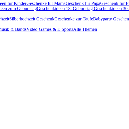
een für Kinder
Geschenke für Mama
Geschenk für Papa
Geschenk für F
een zum Geburtstag
Geschenkideen 18. Geburtstag
Geschenkideen 30.
hzeit
Silberhochzeit Geschenk
Geschenke zur Taufe
Babyparty Gesche
usik & Bands
Video-Games & E-Sports
Alle Themen