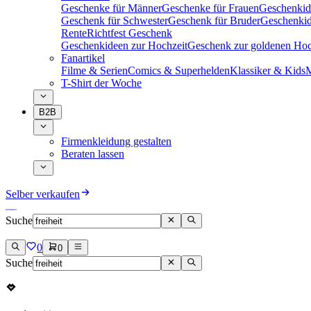
Geschenke für Männer
Geschenke für Frauen
Geschenkid
Geschenk für Schwester
Geschenk für Bruder
Geschenkid
Rente
Richtfest Geschenk
Geschenkideen zur Hochzeit
Geschenk zur goldenen Hoc
Fanartikel
Filme & Serien
Comics & Superhelden
Klassiker & Kids
M
T-Shirt der Woche
B2B
Firmenkleidung gestalten
Beraten lassen
Selber verkaufen
Suche
0
0
Suche