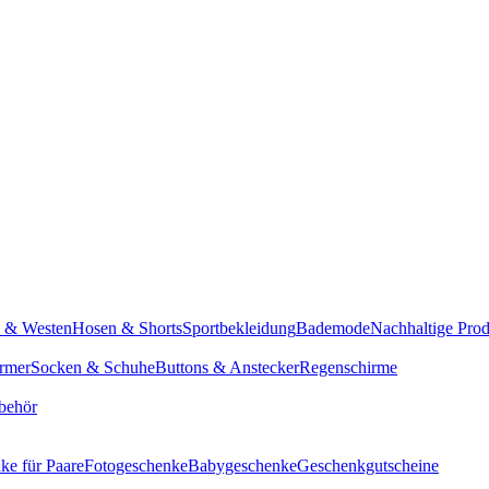
n & Westen
Hosen & Shorts
Sportbekleidung
Bademode
Nachhaltige Pro
rmer
Socken & Schuhe
Buttons & Anstecker
Regenschirme
behör
ke für Paare
Fotogeschenke
Babygeschenke
Geschenkgutscheine